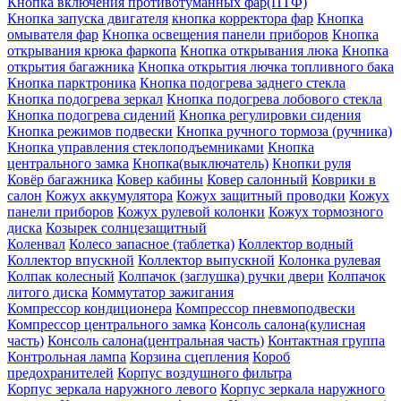
Кнопка включения противотуманных фар(ПТФ)
Кнопка запуска двигателя
кнопка корректора фар
Кнопка
омывателя фар
Кнопка освещения панели приборов
Кнопка
открывания крюка фаркопа
Кнопка открывания люка
Кнопка
открытия багажника
Кнопка открытия лючка топливного бака
Кнопка парктроника
Кнопка подогрева заднего стекла
Кнопка подогрева зеркал
Кнопка подогрева лобового стекла
Кнопка подогрева сидений
Кнопка регулировки сидения
Кнопка режимов подвески
Кнопка ручного тормоза (ручника)
Кнопка управления стеклоподъемниками
Кнопка
центрального замка
Кнопка(выключатель)
Кнопки руля
Ковёр багажника
Ковер кабины
Ковер салонный
Коврики в
салон
Кожух аккумулятора
Кожух защитный проводки
Кожух
панели приборов
Кожух рулевой колонки
Кожух тормозного
диска
Козырек солнцезащитный
Коленвал
Колесо запасное (таблетка)
Коллектор водный
Коллектор впускной
Коллектор выпускной
Колонка рулевая
Колпак колесный
Колпачок (заглушка) ручки двери
Колпачок
литого диска
Коммутатор зажигания
Компрессор кондиционера
Компрессор пневмоподвески
Компрессор центрального замка
Консоль салона(кулисная
часть)
Консоль салона(центральная часть)
Контактная группа
Контрольная лампа
Корзина сцепления
Короб
предохранителей
Корпус воздушного фильтра
Корпус зеркала наружного левого
Корпус зеркала наружного