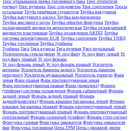
Трос открывания лючка топливного бака
Трос отопителя
(печки)
Трос ручника
Трос спидометра
Трос сцепления
Тросы
остальные
Труба приёмная глушителя
Трубка вакуумная
Трубка вакуумного насоса
Трубка кондиционера
Трубка масляного щупа
Трубка обратки форсунки
Трубка
охлаждающей жидкости металлическая
Трубка охлаждающей
жидкости пластиковая
Трубка охлаждения АКПП
Трубка
системы рецеркуляции EGR
Трубка сцепления
Трубка ТНВД
Трубка топливная
Трубка турбины
Турбина
Тяга
Тяга кулисы
Тяга рулевая
Узел педальный
Уплотнитель стекла/двери
Ус под фару
Ус под фару левый
Ус
под фару правый
Ус под фонарь
Ус под фонарь левый
Ус под фонарь правый
Усилитель
антенны
Усилитель бампера заднего
Усилитель бампера
переднего
Усилитель музыкальный
Усилитель торпедо
Фара
левая
Фара правая
Фара противотуманная левая
Фара противотуманная правая
Фары (комплект)
Фланец
(тройник) системы охлаждения
Фонарь габаритный
Фонарь
задний левый
Фонарь задний правый
Фонарь
задний(комплект)
Фонарь крышки багажника левый
Фонарь
крышки багажника правый
Фонарь противотуманный левый
Фонарь противотуманный правый
Фонарь противотуманный
центральный
Фонарь салонный (плафон)
Фонарь стоп-сигнал
Форсунка газовая
Форсунка омывателя
Форсунка омывателя
фар
Форсунка топливная
Цепь ГРМ
Цепь сдвижной двери