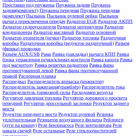
Проставки под пружины
Пружина задняя
Пружина
задняя(комплект)
Пружина передняя
Пружина передняя
(комплект)
Пыльник
Пыльник рулевой рейки
Пыльник
рычага переключения передач
Радиатор EGR
Радиатор АКПП
Радиатор гидроусилителя
Радиатор интеркулера
Радиатор
кондиционера
Радиатор масляный
Радиатор основной
Радиатор отопителя (печки)
Радиатор топлива
Раздаточная
коробка
Раздаточная коробка (редуктор раздаточный)
Разъем
(фишка) проводки
Разъём AUX/USB
Рама
Рамка (накладка) рычага КПП
Рамка
блока управления печки/климат-контроля
Рамка капота
Рамка
под магнитолу
Рамка решетки радиатора
Рамка фары
противотуманной левой
Рамка фары противотуманной
правой
Распорная планка
Распредвал
Распределитель впрыска (инжектор)
Распределитель зажигания(трамблёр)
Распределитель тока
Распределитель тормозной силы
Расходомер воздуха
Регулятор давления топлива
Регулятор дорожного просвета
передний
Регулятор дроссельной заслонки
Редуктор заднего
моста
Редуктор переднего моста
Редуктор рулевой
Резинка
уплотнительная
Резонатор воздушного фильтра
Рейлинги
(дуги на крышу)
Реле бензонасоса
Реле вентилятора
Реле
накала свечей
Реле остальные
Реле стеклоочистителей