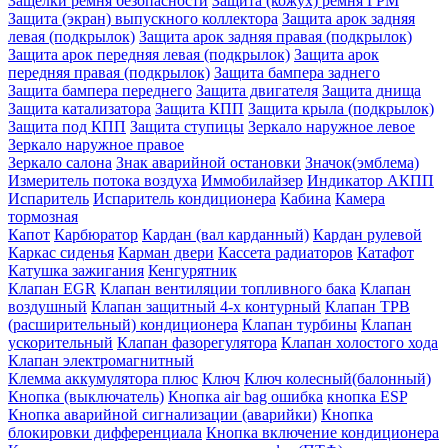
Защёлки ремня безопасности
Защита (кожух) ремня ГРМ
Защита (экран) выпускного коллектора
Защита арок задняя
левая (подкрылок)
Защита арок задняя правая (подкрылок)
Защита арок передняя левая (подкрылок)
Защита арок
передняя правая (подкрылок)
Защита бампера заднего
Защита бампера переднего
Защита двигателя
Защита днища
Защита катализатора
Защита КПП
Защита крыла (подкрылок)
Защита под КПП
Защита ступицы
Зеркало наружное левое
Зеркало наружное правое
Зеркало салона
Знак аварийной остановки
Значок(эмблема)
Измеритель потока воздуха
Иммобилайзер
Индикатор АКПП
Испаритель
Испаритель кондиционера
Кабина
Камера
тормозная
Капот
Карбюратор
Кардан (вал карданный)
Кардан рулевой
Каркас сиденья
Карман двери
Кассета радиаторов
Катафот
Катушка зажигания
Кенгурятник
Клапан EGR
Клапан вентиляции топливного бака
Клапан
воздушный
Клапан защитный 4-х контурный
Клапан ТРВ
(расширительный) кондиционера
Клапан турбины
Клапан
ускорительный
Клапан фазорегулятора
Клапан холостого хода
Клапан электромагнитный
Клемма аккумулятора плюс
Ключ
Ключ колесный(балонный)
Кнопка (выключатель)
Кнопка air bag ошибка
кнопка ESP
Кнопка аварийной сигнализации (аварийки)
Кнопка
блокировки дифференциала
Кнопка включение кондиционера