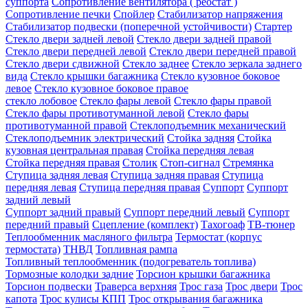
суппорта
Сопротивление вентилятора ( реостат )
Сопротивление печки
Спойлер
Стабилизатор напряжения
Стабилизатор подвески (поперечной устойчивости)
Стартер
Стекло двери задней левой
Стекло двери задней правой
Стекло двери передней левой
Стекло двери передней правой
Стекло двери сдвижной
Стекло заднее
Стекло зеркала заднего
вида
Стекло крышки багажника
Стекло кузовное боковое
левое
Стекло кузовное боковое правое
стекло лобовое
Стекло фары левой
Стекло фары правой
Стекло фары противотуманной левой
Стекло фары
противотуманной правой
Стеклоподъемник механический
Стеклоподъемник электрический
Стойка задняя
Стойка
кузовная центральная правая
Стойка передняя левая
Стойка передняя правая
Столик
Стоп-сигнал
Стремянка
Ступица задняя левая
Ступица задняя правая
Ступица
передняя левая
Ступица передняя правая
Суппорт
Суппорт
задний левый
Суппорт задний правый
Суппорт передний левый
Суппорт
передний правый
Сцепление (комплект)
Тахогоаф
ТВ-тюнер
Теплообменник масляного фильтра
Термостат (корпус
термостата)
ТНВД
Топливная рампа
Топливный теплообменник (подогреватель топлива)
Тормозные колодки задние
Торсион крышки багажника
Торсион подвески
Траверса верхняя
Трос газа
Трос двери
Трос
капота
Трос кулисы КПП
Трос открывания багажника