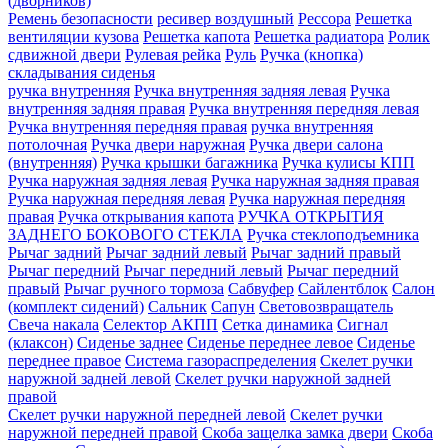
(дворников)
Ремень безопасности
ресивер воздушный
Рессора
Решетка
вентиляции кузова
Решетка капота
Решетка радиатора
Ролик
сдвижной двери
Рулевая рейка
Руль
Ручка (кнопка)
складывания сиденья
ручка внутренняя
Ручка внутренняя задняя левая
Ручка
внутренняя задняя правая
Ручка внутренняя передняя левая
Ручка внутренняя передняя правая
ручка внутренняя
потолочная
Ручка двери нaружная
Ручка двери салона
(внутренняя)
Ручка крышки багажника
Ручка кулисы КПП
Ручка наружная задняя левая
Ручка наружная задняя правая
Ручка наружная передняя левая
Ручка наружная передняя
правая
Ручка открывания капота
РУЧКА ОТКРЫТИЯ
ЗАДНЕГО БОКОВОГО СТЕКЛА
Ручка стеклоподъемника
Рычаг задний
Рычаг задний левый
Рычаг задний правый
Рычаг передний
Рычаг передний левый
Рычаг передний
правый
Рычаг ручного тормоза
Сабвуфер
Сайлентблок
Салон
(комплект сидений)
Сальник
Сапун
Световозвращатель
Свеча накала
Селектор АКПП
Сетка динамика
Сигнал
(клаксон)
Сиденье заднее
Сиденье переднее левое
Сиденье
переднее правое
Система газораспределения
Скелет ручки
наружной задней левой
Скелет ручки наружной задней
правой
Скелет ручки наружной передней левой
Скелет ручки
наружной передней правой
Скоба защелка замка двери
Скоба