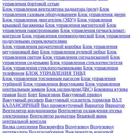
управления бортовой сетью
Блок управления вентилятора радиатора (реле)
Блок
управления газовым оборудованием
Блок управления двери
Блок управления двигателем (ЭБУ))
Блок управления
крышкой багажника
Блок управления магнитолой
Блок
управления парктрониками
Блок управления печки/климат-
контроля
Блок управления пневмоподвеской
Блок управления
подрулевыми переключателями
Блок управления раздаточной коробки
Блок управления
регулировкой фар
Блок управления рулевой рейки
Блок
управления светом
Блок управления сигнализацией
Блок
управления сиденьями
Блок управления стеклоочистителя
Блок управления стеклоподъемниками
Блок управления
телефоном
БЛОК УПРАВЛЕНИЯ ТНВД
Блок управления топливным насосом
Блок управления
турбиной
Блок управления форсунками
Блок управления
центральным замком
Блок цилиндров(ДВС)
Боковина кузова
правая
Болт
Борт
Брызговик
Вакуумный привод
Вакуумный ресивер
Вакуумный усилитель тормозов
ВАЛ
БАЛАНСИРНЫЙ
Вал промежуточный
Вариатор
Ввриатор
Вентилятор кондиционера
Вентилятор охлаждения отсека
электроники
Вентилятор радиатора
Вещевой ящик
центральной консоли
Вилка сцепления
Вискомуфта
Воздуховод
Воздуховод
интеркулера
Воздухозаборник
Выключатель концевой