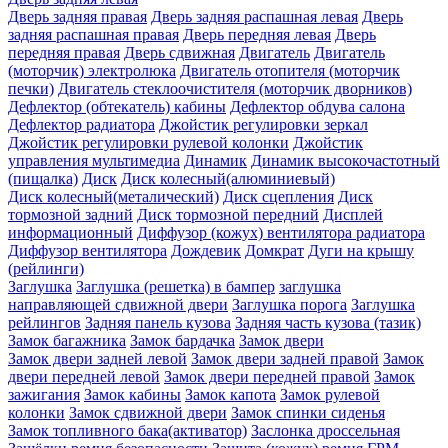
Дверь задняя правая
Дверь задняя распашная левая
Дверь
задняя распашная правая
Дверь передняя левая
Дверь
передняя правая
Дверь сдвижная
Двигатель
Двигатель
(моторчик) электролюка
Двигатель отопителя (моторчик
печки)
Двигатель стеклоочистителя (моторчик дворников)
Дефлектор (обтекатель) кабины
Дефлектор обдува салона
Дефлектор радиатора
Джойстик регулировки зеркал
Джойстик регулировки рулевой колонки
Джойстик
управления мультимедиа
Динамик
Динамик высокочастотный
(пищалка)
Диск
Диск колесный(алюминиевый)
Диск колесный(металический)
Диск сцепления
Диск
тормозной задний
Диск тормозной передний
Дисплей
информационный
Диффузор (кожух) вентилятора радиатора
Диффузор вентилятора
Дождевик
Домкрат
Дуги на крышу
(рейлинги)
Заглушка
Заглушка (решетка) в бампер
заглушка
направляющей сдвижной двери
Заглушка порога
Заглушка
рейлингов
Задняя панель кузова
Задняя часть кузова (тазик)
Замок багажника
Замок бардачка
Замок двери
Замок двери задней левой
Замок двери задней правой
Замок
двери передней левой
Замок двери передней правой
Замок
зажигания
Замок кабины
Замок капота
Замок рулевой
колонки
Замок сдвижной двери
Замок спинки сиденья
Замок топливного бака(активатор)
Заслонка дроссельная