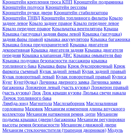
Кронштейн крепления троса КПП
Кронштейн подрамника
Кронштейн полуоси
Кронштейн рессоры
Кронштейн ручки двери
Кронштейн стабилизатора
Кронштейн ТНВД
Кронштейн топливного фильтра
Крыло
заднее левое
Крыло заднее правое
Крыло переднее левое
Крыло переднее правое
Крыльчатка вентилятора
Крыша
Крышка (заглушка) задняя фары левой
Крышка (заглушка)
задняя фары правой
крышка аккумулятора
Крышка багажника
Крышка блока предохранителей
Крышка двигателя
декоративная
Крышка двигателя задняя
Крышка двигателя
передняя
Крышка клапанная ДВС
Крышка омывателя фар
Крышка подушки безопасности пассажира
крышка
топливного бака
Крышка фары
Крюк буксировочный
Крюк
фаркопа съемный
Кулак задний левый
Кулак задний правый
Кулак поворотный левый
Кулак поворотный правый
Кулиса
Кунг
Кунг(будка)
Личинка дверного замка
Личинка замка
багажника
Лонжерон левый (часть кузова)
Лонжерон правый
(часть кузова)
Люк
Люк крыши кузова
Люлька свечи накала
Лючок топливного бака
Лямбда-зонд
Магнитола
Маслозаборник
Маслозаливная
горловина
Маховик
Механизм изменения длины впускного
коллектора
Механизм натяжения ремня, цепи
Механизм
подъема крышки (двери) багажника
Механизм регулировки
высоты ремня безопасности
Механизм сдвижной двери
Механизм стеклоочистителя (трапеция дворников)
Модуль