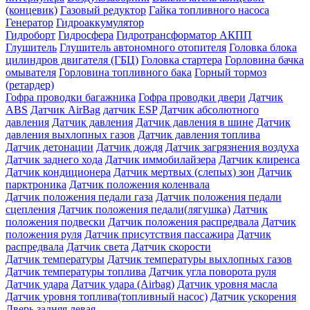
(концевик)
Газовый редуктор
Гайка топливного насоса
Генератор
Гидроаккумулятор
Гидроборт
Гидросфера
Гидротрансформатор АКПП
Глушитель
Глушитель автономного отопителя
Головка блока
цилиндров двигателя (ГБЦ)
Головка стартера
Горловина бачка
омывателя
Горловина топливного бака
Горный тормоз
(ретардер)
Гофра проводки багажника
Гофра проводки двери
Датчик
ABS
Датчик AirBag
датчик ESP
Датчик абсолютного
давления
Датчик давления
Датчик давления в шине
Датчик
давления выхлопных газов
Датчик давления топлива
Датчик детонации
Датчик дождя
Датчик загрязнения воздуха
Датчик заднего хода
Датчик иммобилайзера
Датчик клиренса
Датчик кондиционера
Датчик мертвых (слепых) зон
Датчик
парктроника
Датчик положения коленвала
Датчик положения педали газа
Датчик положения педали
сцепления
Датчик положения педали(лягушка)
Датчик
положения подвески
Датчик положения распредвала
Датчик
положения руля
Датчик присутствия пассажира
Датчик
распредвала
Датчик света
Датчик скорости
Датчик температуры
Датчик температуры выхлопных газов
Датчик температуры топлива
Датчик угла поворота руля
Датчик удара
Датчик удара (Airbag)
Датчик уровня масла
Датчик уровня топлива(топливный насос)
Датчик ускорения
Дверь задняя левая