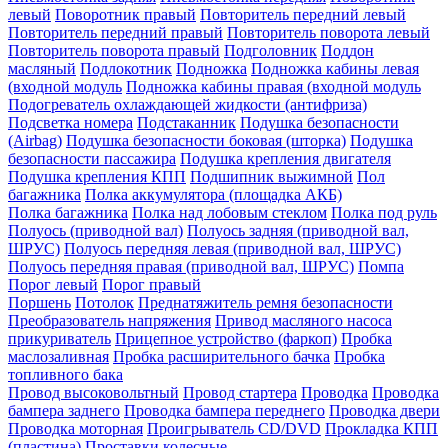
левый
Поворотник правый
Повторитель передний левый
Повторитель передний правый
Повторитель поворота левый
Повторитель поворота правый
Подголовник
Поддон
масляный
Подлокотник
Подножка
Подножка кабины левая
(входной модуль
Подножка кабины правая (входной модуль
Подогреватель охлаждающей жидкости (антифриза)
Подсветка номера
Подстаканник
Подушка безопасности
(Airbag)
Подушка безопасности боковая (шторка)
Подушка
безопасности пассажира
Подушка крепления двигателя
Подушка крепления КПП
Подшипник выжимной
Пол
багажника
Полка аккумулятора (площадка АКБ)
Полка багажника
Полка над лобовым стеклом
Полка под руль
Полуось (приводной вал)
Полуось задняя (приводной вал,
ШРУС)
Полуось передняя левая (приводной вал, ШРУС)
Полуось передняя правая (приводной вал, ШРУС)
Помпа
Порог левый
Порог правый
Поршень
Потолок
Преднатяжитель ремня безопасности
Преобразователь напряжения
Привод масляного насоса
прикуриватель
Прицепное устройство (фаркоп)
Пробка
маслозаливная
Пробка расширительного бачка
Пробка
топливного бака
Провод высоковольтный
Провод стартера
Проводка
Проводка
бампера заднего
Проводка бампера переднего
Проводка двери
Проводка моторная
Проигрыватель CD/DVD
Прокладка КПП
(пластина)
Проставки колесные