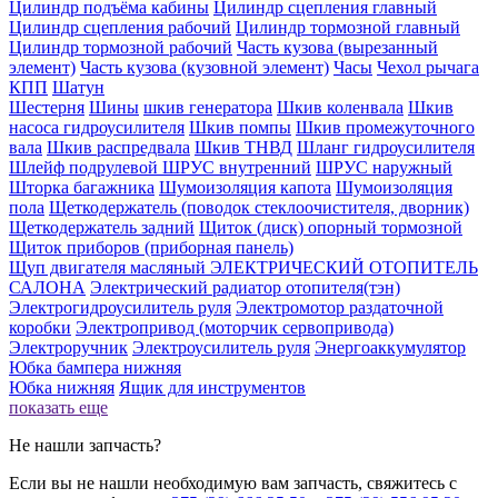
Цилиндр подъёма кабины
Цилиндр сцепления главный
Цилиндр сцепления рабочий
Цилиндр тормозной главный
Цилиндр тормозной рабочий
Часть кузова (вырезанный
элемент)
Часть кузова (кузовной элемент)
Часы
Чехол рычага
КПП
Шатун
Шестерня
Шины
шкив генератора
Шкив коленвала
Шкив
насоса гидроусилителя
Шкив помпы
Шкив промежуточного
вала
Шкив распредвала
Шкив ТНВД
Шланг гидроусилителя
Шлейф подрулевой
ШРУС внутренний
ШРУС наружный
Шторка багажника
Шумоизоляция капота
Шумоизоляция
пола
Щеткодержатель (поводок стеклоочистителя, дворник)
Щеткодержатель задний
Щиток (диск) опорный тормозной
Щиток приборов (приборная панель)
Щуп двигателя масляный
ЭЛЕКТРИЧЕСКИЙ ОТОПИТЕЛЬ
САЛОНА
Электрический радиатор отопителя(тэн)
Электрогидроусилитель руля
Электромотор раздаточной
коробки
Электропривод (моторчик сервопривода)
Электроручник
Электроусилитель руля
Энергоаккумулятор
Юбка бампера нижняя
Юбка нижняя
Ящик для инструментов
показать еще
Не нашли запчасть?
Если вы не нашли необходимую вам запчасть, свяжитесь с