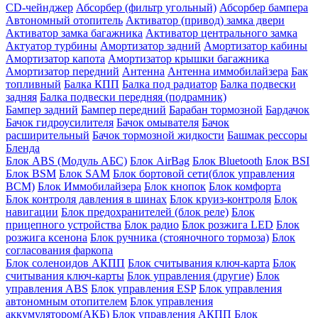
CD-чейнджер
Абсорбер (фильтр угольный)
Абсорбер бампера
Автономный отопитель
Активатор (привод) замка двери
Активатор замка багажника
Активатор центрального замка
Актуатор турбины
Амортизатор задний
Амортизатор кабины
Амортизатор капота
Амортизатор крышки багажника
Амортизатор передний
Антенна
Антенна иммобилайзера
Бак
топливный
Балка КПП
Балка под радиатор
Балка подвески
задняя
Балка подвески передняя (подрамник)
Бампер задний
Бампер передний
Барабан тормозной
Бардачок
Бачок гидроусилителя
Бачок омывателя
Бачок
расширительный
Бачок тормозной жидкости
Башмак рессоры
Бленда
Блок ABS (Модуль АБС)
Блок AirBag
Блок Bluetooth
Блок BSI
Блок BSM
Блок SAM
Блок бортовой сети(блок управления
BCM)
Блок Иммобилайзера
Блок кнопок
Блок комфорта
Блок контроля давления в шинах
Блок круиз-контроля
Блок
навигации
Блок предохранителей (блок реле)
Блок
прицепного устройства
Блок радио
Блок розжига LED
Блок
розжига ксенона
Блок ручника (стояночного тормоза)
Блок
согласования фаркопа
Блок соленоидов АКПП
Блок считывания ключ-карта
Блок
считывания ключ-карты
Блок управления (другие)
Блок
управления ABS
Блок управления ESP
Блок управления
автономным отопителем
Блок управления
аккумулятором(АКБ)
Блок управления АКПП
Блок