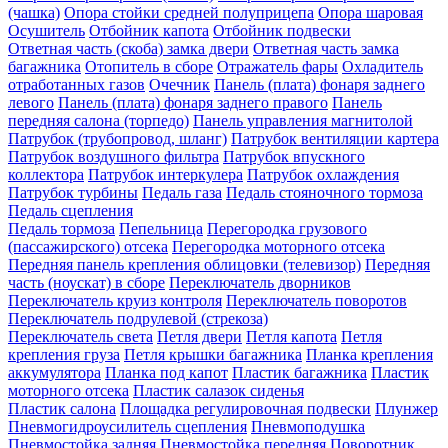
(чашка)
Опора стойки средней полуприцепа
Опора шаровая
Осушитель
Отбойник капота
Отбойник подвески
Ответная часть (скоба) замка двери
Ответная часть замка
багажника
Отопитель в сборе
Отражатель фары
Охладитель
отработанных газов
Очечник
Панель (плата) фонаря заднего
левого
Панель (плата) фонаря заднего правого
Панель
передняя салона (торпедо)
Панель управления магнитолой
Патрубок (трубопровод, шланг)
Патрубок вентиляции картера
Патрубок воздушного фильтра
Патрубок впускного
коллектора
Патрубок интеркулера
Патрубок охлаждения
Патрубок турбины
Педаль газа
Педаль стояночного тормоза
Педаль сцепления
Педаль тормоза
Пепельница
Перегородка грузового
(пассажирского) отсека
Перегородка моторного отсека
Передняя панель крепления облицовки (телевизор)
Передняя
часть (ноускат) в сборе
Переключатель дворников
Переключатель круиз контроля
Переключатель поворотов
Переключатель подрулевой (стрекоза)
Переключатель света
Петля двери
Петля капота
Петля
крепления груза
Петля крышки багажника
Планка крепления
аккумулятора
Планка под капот
Пластик багажника
Пластик
моторного отсека
Пластик салазок сиденья
Пластик салона
Площадка регулировочная подвески
Плунжер
Пневмогидроусилитель сцепления
Пневмоподушка
Пневмостойка задняя
Пневмостойка передняя
Поворотник