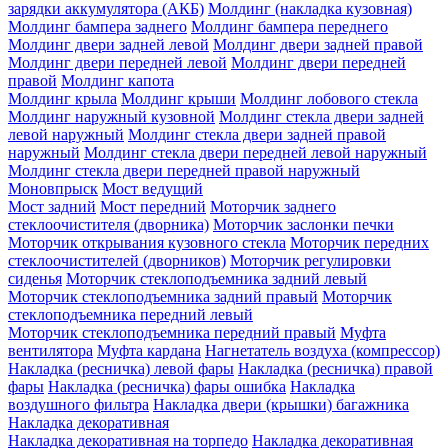
зарядки аккумулятора (АКБ)
Молдинг (накладка кузовная)
Молдинг бампера заднего
Молдинг бампера переднего
Молдинг двери задней левой
Молдинг двери задней правой
Молдинг двери передней левой
Молдинг двери передней
правой
Молдинг капота
Молдинг крыла
Молдинг крыши
Молдинг лобового стекла
Молдинг наружный кузовной
Молдинг стекла двери задней
левой наружный
Молдинг стекла двери задней правой
наружный
Молдинг стекла двери передней левой наружный
Молдинг стекла двери передней правой наружный
Моновпрыск
Мост ведущий
Мост задний
Мост передний
Моторчик заднего
стеклоочистителя (дворника)
Моторчик заслонки печки
Моторчик открывания кузовного стекла
Моторчик передних
стеклоочистителей (дворников)
Моторчик регулировки
сиденья
Моторчик стеклоподъемника задний левый
Моторчик стеклоподъемника задний правый
Моторчик
стеклоподъемника передний левый
Моторчик стеклоподъемника передний правый
Муфта
вентилятора
Муфта кардана
Нагнетатель воздуха (компрессор)
Накладка (ресничка) левой фары
Накладка (ресничка) правой
фары
Накладка (ресничка) фары ошибка
Накладка
воздушного фильтра
Накладка двери (крышки) багажника
Накладка декоративная
Накладка декоративная на торпедо
Накладка декоративная