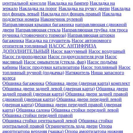
центральной консоли
Накладка на бампер
Накладка на
зеркало
Накладка на порог
Накладка на ручку двери
Накладка
под фонарь левый
Накладка под фонарь правый
Накладка
подсветки номера
Наконечник рулевой
Направляющая крышки багажника
направляющая сдвижной
двери
Направляющая стекла
Направляющая трубка для троса
ручника (стояночного тормоза)
Направляющая шторки
багажника
Насадка на глушитель
Насос автономного
отопителя топливный
НАСОС АНТИФРИЗА
ДОПОЛНИТЕЛЬНЫЙ
Насос вакуумный
Насос воздушный
Насос гидроподвески
Насос гидроусилителя руля
Насос
масляный
Насос омывателя (стекла, фар)
Насос подъёма
кабины
Насос продувки катализатора
Насос топливный
Насос
топливный ручной (подкачка)
Натяжитель
Ниша запасного
колеса
Обшивка багажника
Обшивка двери (дверная карта) комплект
Обшивка двери задней левой (дверная карта)
Обшивка двери
задней правой (дверная карта)
Обшивка двери задней правой
сдвижной (дверная карта)
Обшивка двери передней левой
(дверная карта)
Обшивка двери передней правой (дверная
карта)
Обшивка салона
Обшивка стойки передней левой
Обшивка стойки передней правой
Обшивка стойки центральной левой
Обшивка стойки
центральной правой
Ограничитель хода двери
Опора
амортизатора верхняя (чашка)
Опора амортизатора нижняя