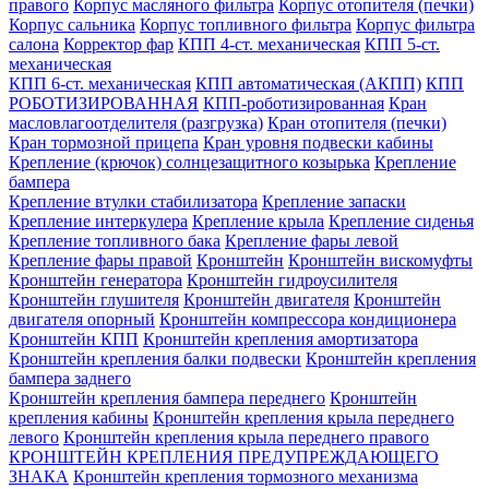
правого
Корпус масляного фильтра
Корпус отопителя (печки)
Корпус сальника
Корпус топливного фильтра
Корпус фильтра
салона
Корректор фар
КПП 4-ст. механическая
КПП 5-ст.
механическая
КПП 6-ст. механическая
КПП автоматическая (АКПП)
КПП
РОБОТИЗИРОВАННАЯ
КПП-роботизированная
Кран
масловлагоотделителя (разгрузка)
Кран отопителя (печки)
Кран тормозной прицепа
Кран уровня подвески кабины
Крепление (крючок) солнцезащитного козырька
Крепление
бампера
Крепление втулки стабилизатора
Крепление запаски
Крепление интеркулера
Крепление крыла
Крепление сиденья
Крепление топливного бака
Крепление фары левой
Крепление фары правой
Кронштейн
Кронштейн вискомуфты
Кронштейн генератора
Кронштейн гидроусилителя
Кронштейн глушителя
Кронштейн двигателя
Кронштейн
двигателя опорный
Кронштейн компрессора кондиционера
Кронштейн КПП
Кронштейн крепления амортизатора
Кронштейн крепления балки подвески
Кронштейн крепления
бампера заднего
Кронштейн крепления бампера переднего
Кронштейн
крепления кабины
Кронштейн крепления крыла переднего
левого
Кронштейн крепления крыла переднего правого
КРОНШТЕЙН КРЕПЛЕНИЯ ПРЕДУПРЕЖДАЮЩЕГО
ЗНАКА
Кронштейн крепления тормозного механизма