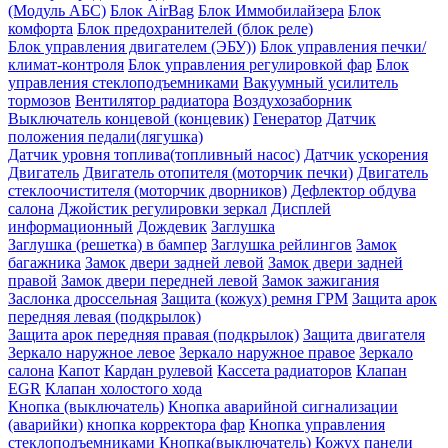
(Модуль АБС)
Блок AirBag
Блок Иммобилайзера
Блок
комфорта
Блок предохранителей (блок реле)
Блок управления двигателем (ЭБУ))
Блок управления печки/
климат-контроля
Блок управления регулировкой фар
Блок
управления стеклоподъемниками
Вакуумный усилитель
тормозов
Вентилятор радиатора
Воздухозаборник
Выключатель концевой (концевик)
Генератор
Датчик
положения педали(лягушка)
Датчик уровня топлива(топливный насос)
Датчик ускорения
Двигатель
Двигатель отопителя (моторчик печки)
Двигатель
стеклоочистителя (моторчик дворников)
Дефлектор обдува
салона
Джойстик регулировки зеркал
Дисплей
информационный
Дождевик
Заглушка
Заглушка (решетка) в бампер
Заглушка рейлингов
Замок
багажника
Замок двери задней левой
Замок двери задней
правой
Замок двери передней левой
Замок зажигания
Заслонка дроссельная
Защита (кожух) ремня ГРМ
Защита арок
передняя левая (подкрылок)
Защита арок передняя правая (подкрылок)
Защита двигателя
Зеркало наружное левое
Зеркало наружное правое
Зеркало
салона
Капот
Кардан рулевой
Кассета радиаторов
Клапан
EGR
Клапан холостого хода
Кнопка (выключатель)
Кнопка аварийной сигнализации
(аварийки)
кнопка корректора фар
Кнопка управления
стеклоподъемниками
Кнопка(выключатель)
Кожух панели