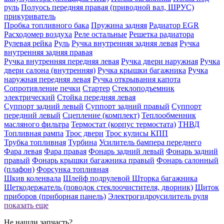
руль
Полуось передняя правая (приводной вал, ШРУС)
прикуриватель
Пробка топливного бака
Пружина задняя
Радиатор EGR
Расходомер воздуха
Реле остальные
Решетка радиатора
Рулевая рейка
Руль
Ручка внутренняя задняя левая
Ручка
внутренняя задняя правая
Ручка внутренняя передняя левая
Ручка двери нaружная
Ручка
двери салона (внутренняя)
Ручка крышки багажника
Ручка
наружная передняя левая
Ручка открывания капота
Сопротивление печки
Стартер
Стеклоподъемник
электрический
Стойка передняя левая
Суппорт задний левый
Суппорт задний правый
Суппорт
передний левый
Сцепление (комплект)
Теплообменник
масляного фильтра
Термостат (корпус термостата)
ТНВД
Топливная рампа
Трос двери
Трос кулисы КПП
Трубка топливная
Турбина
Усилитель бампера переднего
Фара левая
Фара правая
Фонарь задний левый
Фонарь задний
правый
Фонарь крышки багажника правый
Фонарь салонный
(плафон)
Форсунка топливная
Шкив коленвала
Шлейф подрулевой
Шторка багажника
Щеткодержатель (поводок стеклоочистителя, дворник)
Щиток
приборов (приборная панель)
Электрогидроусилитель руля
показать еще
Не нашли запчасть?