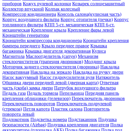
приборов
Кожух рулевой колонки
Козырек солнцезащитный
Коллектор впускной
Колпак колесный
Компрессор кондиционера
Консоль салона(кулисная часть)
Корпус воздушного фильтра
Корпус отопителя (печки)
Корпус
топливного фильтра
КПП 5-ст. механическая
КПП 6-ст.
механическая
Крепление крыла
Крепление фары левой
Кронштейн генератора
Кронштейн компрессора кондиционера
Кронштейн крепления
бампера переднего
Крыло переднее правое
Крышка
багажника
Крышка двигателя декоративная
Кулиса
Магнитола
Маслоотделитель (сапун)
Механизм
стеклоочистителя (трапеция дворников)
Молдинг крыла
Моторчик заднего стеклоочистителя (дворника)
Накладка
декоративная
Накладка на зеркало
Накладка на ручку двери
Насос вакуумный
Насос гидроусилителя руля
Натяжитель
Обшивка двери передней левой (дверная карта)
Ответная
часть (скоба) замка двери
Патрубок воздушного фильтра
Педаль газа
Педаль тормоза
Пепельница
Передняя панель
крепления облицовки (телевизор)
Переключатель дворников
Переключатель поворотов
Переключатель подрулевой
(стрекоза)
Петля капота
Пластик салона
Повторитель
поворота левый
Подлокотник
Подсветка номера
Подстаканник
Подушка
безопасности (Airbag)
Подушка крепления двигателя
Полка
аккумулятора (площадка АКБ)
Полка багажника
Полка под