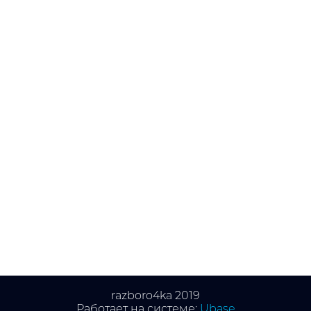
razboro4ka 2019
Работает на системе:
Ubase