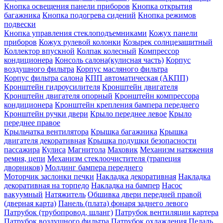
Кнопка освещения панели приборов
Кнопка открытия
багажника
Кнопка подогрева сидений
Кнопка режимов
подвески
Кнопка управления стеклоподъемниками
Кожух панели
приборов
Кожух рулевой колонки
Козырек солнцезащитный
Коллектор впускной
Колпак колесный
Компрессор
кондиционера
Консоль салона(кулисная часть)
Корпус
воздушного фильтра
Корпус масляного фильтра
Корпус фильтра салона
КПП автоматическая (АКПП)
Кронштейн гидроусилителя
Кронштейн двигателя
Кронштейн двигателя опорный
Кронштейн компрессора
кондиционера
Кронштейн крепления бампера переднего
Кронштейн ручки двери
Крыло переднее левое
Крыло
переднее правое
Крыльчатка вентилятора
Крышка багажника
Крышка
двигателя декоративная
Крышка подушки безопасности
пассажира
Кулиса
Магнитола
Маховик
Механизм натяжения
ремня, цепи
Механизм стеклоочистителя (трапеция
дворников)
Молдинг бампера переднего
Моторчик заслонки печки
Накладка декоративная
Накладка
декоративная на торпедо
Накладка на бампер
Насос
вакуумный
Натяжитель
Обшивка двери передней правой
(дверная карта)
Панель (плата) фонаря заднего левого
Патрубок (трубопровод, шланг)
Патрубок вентиляции картера
Патрубок воздушного фильтра
Патрубок охлаждения
Педаль