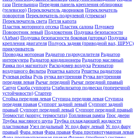
газа
Пепельница
Передняя панель крепления облицовки
(телевизор)
Переключатель дворников
Переключатель
поворотов
Переключатель подрулевой (стрекоза)
Переключатель света
Петля капота
Пластик моторного отсека
Пластик салона
Плунжер
Поворотник левый
Подлокотник
Подушка безопасности
(Airbag)
Подушка безопасности боковая (шторка)
Подушка
крепления двигателя
Полуось задняя (приводной вал, ШРУС)
прикуриватель
Проводка моторная
Радиатор гидроусилителя
Радиатор
интеркулера
Радиатор кондиционера
Радиатор масляный
Рамка под магнитолу
Расходомер воздуха
Резонатор
воздушного фильтра
Решетка капота
Решетка радиатора
Рулевая рейка
Руль
ручка внутренняя
Ручка внутренняя
передняя левая
Рычаг передний
Рычаг передний правый
Сапун
Скоба суппорта
Стабилизатор подвески (поперечной
устойчивости)
Стартер
Стойка передняя левая
Ступица передняя левая
Ступица
передняя правая
Суппорт задний левый
Суппорт задний
правый
Суппорт передний левый
Суппорт передний правый
Термостат (корпус термостата)
Топливная рампа
Трос двери
Трубка масляного щупа
Трубка охлаждающей жидкости
пластиковая
Узел педальный
Ус под фару левый
Ус под фару
правый
Фара левая
Фара правая
Фара противотуманная левая
Фара противотуманная правая
Фланец (тройник) системы