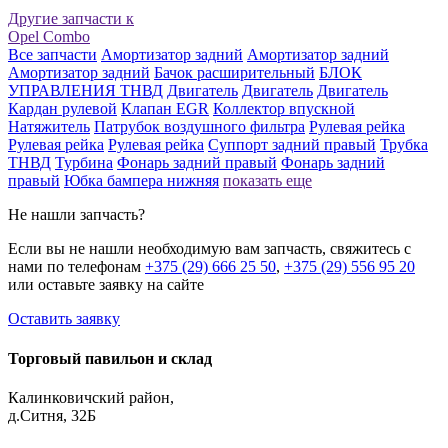
Другие запчасти к
Opel Combo
Все запчасти
Амортизатор задний
Амортизатор задний
Амортизатор задний
Бачок расширительный
БЛОК
УПРАВЛЕНИЯ ТНВД
Двигатель
Двигатель
Двигатель
Кардан рулевой
Клапан EGR
Коллектор впускной
Натяжитель
Патрубок воздушного фильтра
Рулевая рейка
Рулевая рейка
Рулевая рейка
Суппорт задний правый
Трубка
ТНВД
Турбина
Фонарь задний правый
Фонарь задний
правый
Юбка бампера нижняя
показать еще
Не нашли запчасть?
Если вы не нашли необходимую вам запчасть, свяжитесь с
нами по телефонам
+375 (29) 666 25 50
,
+375 (29) 556 95 20
или оставьте заявку на сайте
Оставить заявку
Торговый павильон и склад
Калинковичский район,
д.Ситня, 32Б