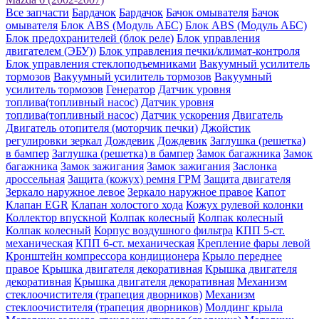
Все запчасти
Бардачок
Бардачок
Бачок омывателя
Бачок
омывателя
Блок ABS (Модуль АБС)
Блок ABS (Модуль АБС)
Блок предохранителей (блок реле)
Блок управления
двигателем (ЭБУ))
Блок управления печки/климат-контроля
Блок управления стеклоподъемниками
Вакуумный усилитель
тормозов
Вакуумный усилитель тормозов
Вакуумный
усилитель тормозов
Генератор
Датчик уровня
топлива(топливный насос)
Датчик уровня
топлива(топливный насос)
Датчик ускорения
Двигатель
Двигатель отопителя (моторчик печки)
Джойстик
регулировки зеркал
Дождевик
Дождевик
Заглушка (решетка)
в бампер
Заглушка (решетка) в бампер
Замок багажника
Замок
багажника
Замок зажигания
Замок зажигания
Заслонка
дроссельная
Защита (кожух) ремня ГРМ
Защита двигателя
Зеркало наружное левое
Зеркало наружное правое
Капот
Клапан EGR
Клапан холостого хода
Кожух рулевой колонки
Коллектор впускной
Колпак колесный
Колпак колесный
Колпак колесный
Корпус воздушного фильтра
КПП 5-ст.
механическая
КПП 6-ст. механическая
Крепление фары левой
Кронштейн компрессора кондиционера
Крыло переднее
правое
Крышка двигателя декоративная
Крышка двигателя
декоративная
Крышка двигателя декоративная
Механизм
стеклоочистителя (трапеция дворников)
Механизм
стеклоочистителя (трапеция дворников)
Молдинг крыла