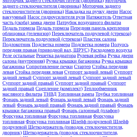
Моторчик заднего стеклоочистителя (дворника)
Моторчик
заднего стеклоочистителя (дворника)
Моторчик заднего
стеклоочистителя (дворника)
Накладка на ручку двери
Насос
вакуумный
Насос гидроусилителя руля
Натяжитель
Ответная
часть (скоба) замка двери
Патрубок воздушного фильтра
Педаль тормоза
Педаль тормоза
Передняя панель крепления
облицовки (телевизор)
Переключатель подрулевой (стрекоза)
Переключатель подрулевой (стрекоза)
Пластик салона
Подлокотник
Подсветка номера
Подсветка номера
Полуось
передняя правая (приводной вал, ШРУС)
Расходомер воздуха
Реле остальные
Решетка радиатора
Рулевая рейка
Ручка двери
салона (внутренняя)
Ручка крышки багажника
Ручка крышки
багажника
Сопротивление печки
Стартер
Стойка передняя
левая
Стойка передняя левая
Суппорт задний левый
Суппорт
задний левый
Суппорт задний левый
Суппорт задний левый
Суппорт задний правый
Суппорт задний правый
Суппорт
задний правый
Сцепление (комплект)
Теплообменник
масляного фильтра
ТНВД
Топливная рампа
Трубка топливная
Фонарь задний левый
Фонарь задний левый
Фонарь задний
левый
Фонарь задний правый
Фонарь задний правый
Фонарь
крышки багажника правый
Фонарь салонный (плафон)
Форсунка топливная
Форсунка топливная
Форсунка
топливная
Форсунка топливная
Шлейф подрулевой
Шлейф
подрулевой
Щеткодержатель (поводок стеклоочистителя,
дворник)
Щеткодержатель (поводок стеклоочистителя,