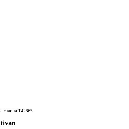
а салона T42865
tivan