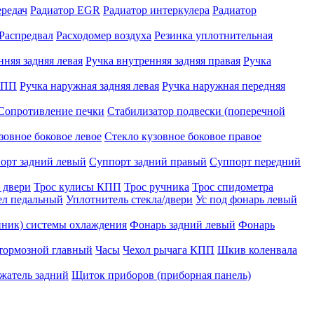
редач
Радиатор EGR
Радиатор интеркулера
Радиатор
Распредвал
Расходомер воздуха
Резинка уплотнительная
нняя задняя левая
Ручка внутренняя задняя правая
Ручка
КПП
Ручка наружная задняя левая
Ручка наружная передняя
Сопротивление печки
Стабилизатор подвески (поперечной
зовное боковое левое
Стекло кузовное боковое правое
орт задний левый
Суппорт задний правый
Суппорт передний
 двери
Трос кулисы КПП
Трос ручника
Трос спидометра
ел педальный
Уплотнитель стекла/двери
Ус под фонарь левый
йник) системы охлаждения
Фонарь задний левый
Фонарь
тормозной главный
Часы
Чехол рычага КПП
Шкив коленвала
жатель задний
Щиток приборов (приборная панель)