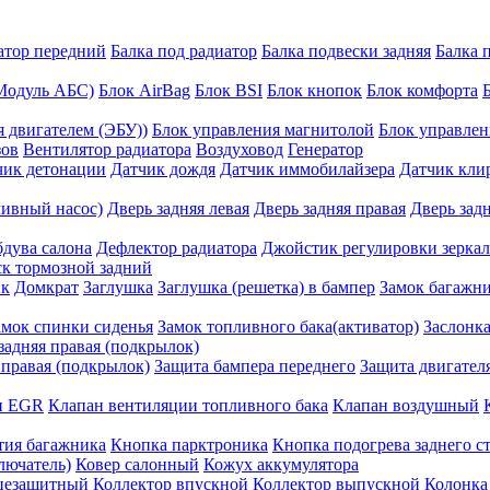
атор передний
Балка под радиатор
Балка подвески задняя
Балка 
Модуль АБС)
Блок AirBag
Блок BSI
Блок кнопок
Блок комфорта
 двигателем (ЭБУ))
Блок управления магнитолой
Блок управлен
зов
Вентилятор радиатора
Воздуховод
Генератор
чик детонации
Датчик дождя
Датчик иммобилайзера
Датчик кли
ливный насос)
Дверь задняя левая
Дверь задняя правая
Дверь зад
бдува салона
Дефлектор радиатора
Джойстик регулировки зеркал
к тормозной задний
ик
Домкрат
Заглушка
Заглушка (решетка) в бампер
Замок багажн
амок спинки сиденья
Замок топливного бака(активатор)
Заслонка
задняя правая (подкрылок)
 правая (подкрылок)
Защита бампера переднего
Защита двигател
н EGR
Клапан вентиляции топливного бака
Клапан воздушный
тия багажника
Кнопка парктроника
Кнопка подогрева заднего с
лючатель)
Ковер салонный
Кожух аккумулятора
цезащитный
Коллектор впускной
Коллектор выпускной
Колонка