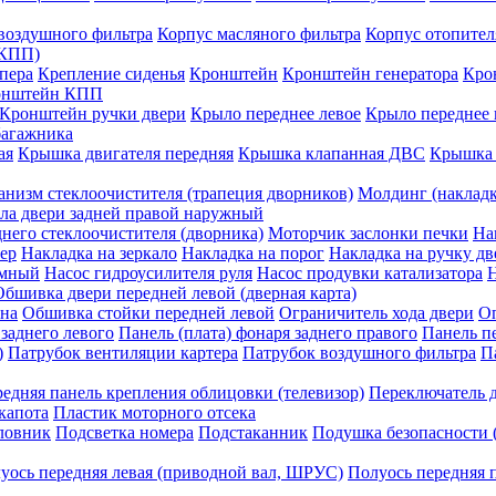
воздушного фильтра
Корпус масляного фильтра
Корпус отопител
АКПП)
пера
Крепление сиденья
Кронштейн
Кронштейн генератора
Кро
онштейн КПП
Кронштейн ручки двери
Крыло переднее левое
Крыло переднее 
агажника
ая
Крышка двигателя передняя
Крышка клапанная ДВС
Крышка 
низм стеклоочистителя (трапеция дворников)
Молдинг (накладк
ла двери задней правой наружный
него стеклоочистителя (дворника)
Моторчик заслонки печки
На
ер
Накладка на зеркало
Накладка на порог
Накладка на ручку дв
умный
Насос гидроусилителя руля
Насос продувки катализатора
Обшивка двери передней левой (дверная карта)
на
Обшивка стойки передней левой
Ограничитель хода двери
Оп
 заднего левого
Панель (плата) фонаря заднего правого
Панель пе
)
Патрубок вентиляции картера
Патрубок воздушного фильтра
П
едняя панель крепления облицовки (телевизор)
Переключатель 
капота
Пластик моторного отсека
ловник
Подсветка номера
Подстаканник
Подушка безопасности (
уось передняя левая (приводной вал, ШРУС)
Полуось передняя 