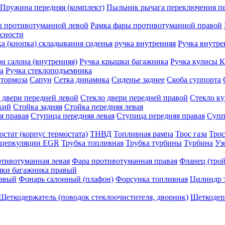
Пружина передняя (комплект)
Пыльник рычага переключения пе
ы противотуманной левой
Рамка фары противотуманной правой
асности
а (кнопка) складывания сиденья
ручка внутренняя
Ручка внутре
ри салона (внутренняя)
Ручка крышки багажника
Ручка кулисы 
а
Ручка стеклоподъемника
 тормоза
Сапун
Сетка динамика
Сиденье заднее
Скоба суппорта
 двери передней левой
Стекло двери передней правой
Стекло ку
кий
Стойка задняя
Стойка передняя левая
я правая
Ступица передняя левая
Ступица передняя правая
Супп
остат (корпус термостата)
ТНВД
Топливная рампа
Трос газа
Трос
ецеркуляции EGR
Трубка топливная
Трубка турбины
Турбина
Уз
тивотуманная левая
Фара противотуманная правая
Фланец (тро
ки багажника правый
равый
Фонарь салонный (плафон)
Форсунка топливная
Цилиндр 
Щеткодержатель (поводок стеклоочистителя, дворник)
Щеткодер