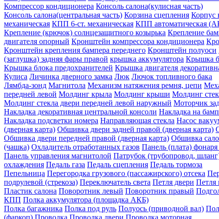
Компрессор кондиционера
Консоль салона(кулисная часть)
Консоль салона(центральная часть)
Корзина сцепления
Корпус 
механическая
КПП 6-ст. механическая
КПП автоматическая (
Крепление (крючок) солнцезащитного козырька
Крепление бам
двигателя опорный
Кронштейн компрессора кондиционера
Кр
Кронштейн крепления бампера переднего
Кронштейн полуоси
(заглушка) задняя фары правой
крышка аккумулятора
Крышка б
Крышка блока предохранителей
Крышка двигателя декоративн
Кулиса
Личинка дверного замка
Люк
Лючок топливного бака
Лямбда-зонд
Магнитола
Механизм натяжения ремня, цепи
Меха
передней левой
Молдинг крыла
Молдинг крыши
Молдинг стек
Молдинг стекла двери передней левой наружный
Моторчик зад
Накладка декоративная центральной консоли
Накладка на бамп
Накладка подсветки номера
Направляющая стекла
Насос ваку
(дверная карта)
Обшивка двери задней правой (дверная карта)
Обшивка двери передней правой (дверная карта)
Обшивка сало
(чашка)
Охладитель отработанных газов
Панель (плата) фонаря
Панель управления магнитолой
Патрубок (трубопровод, шланг
охлаждения
Педаль газа
Педаль сцепления
Педаль тормоза
Пепельница
Перегородка грузового (пассажирского) отсека
Пер
подрулевой (стрекоза)
Переключатель света
Петля двери
Петля 
Пластик салона
Поворотник левый
Поворотник правый
Подго
КПП
Полка аккумулятора (площадка АКБ)
Полка багажника
Полка под руль
Полуось (приводной вал)
Пол
(фаркоп)
Проводка
Проводка двери
Проводка моторная