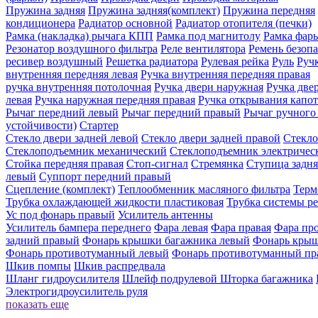
Пружина задняя
Пружина задняя(комплект)
Пружина передняя
кондиционера
Радиатор основной
Радиатор отопителя (печки)
Рамка (накладка) рычага КПП
Рамка под магнитолу
Рамка фар
Резонатор воздушного фильтра
Реле вентилятора
Ремень безоп
ресивер воздушный
Решетка радиатора
Рулевая рейка
Руль
Ручк
внутренняя передняя левая
Ручка внутренняя передняя правая
ручка внутренняя потолочная
Ручка двери нaружная
Ручка две
левая
Ручка наружная передняя правая
Ручка открывания капот
Рычаг передний левый
Рычаг передний правый
Рычаг ручного
устойчивости)
Стартер
Стекло двери задней левой
Стекло двери задней правой
Стекло
Стеклоподъемник механический
Стеклоподъемник электричес
Стойка передняя правая
Стоп-сигнал
Стремянка
Ступица задня
левый
Суппорт передний правый
Сцепление (комплект)
Теплообменник масляного фильтра
Терм
Трубка охлаждающей жидкости пластиковая
Трубка системы р
Ус под фонарь правый
Усилитель антенны
Усилитель бампера переднего
Фара левая
Фара правая
Фара про
задний правый
Фонарь крышки багажника левый
Фонарь крыш
Фонарь противотуманный левый
Фонарь противотуманный п
Шкив помпы
Шкив распредвала
Шланг гидроусилителя
Шлейф подрулевой
Шторка багажника
Электрогидроусилитель руля
показать еще