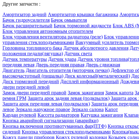
Другие запчасти :
Амортизатор задний
Амортизатор крышки багажника
Амортиз
Бачок гидроусилителя
Бачок омывателя
Бачок расширительный
Бачок тормозной жидкости
Блок ABS (
Блок управления автономным отопителем
Блок управления вентилятора радиатора (реле)
Блок управления
управления стеклоподъемниками
Вакуумный усилитель тормо
Горловина топливного бака
Датчик абсолютного давления
Дат
положения педали(лягушка)
Датчик света
Датчик температуры
Датчик удара
Датчик уровня топлива(топ
передняя левая
Дверь передняя правая
Дверь сдвижная
Двигатель
Двигатель отопителя (моторчик печки)
Дефлектор о
высокочастотный (пищалка)
Диск колесный(металический)
Дис
Диск тормозной передний
Дисплей информационный
Дождев
двери передней левой
Замок двери передней правой
Замок зажигания
Замок капота
З
ремня ГРМ
Защита арок задняя левая (подкрылок)
Защита арок 
Защита арок передняя левая (подкрылок)
Защита арок передняя
левое
Зеркало наружное правое
Зеркало салона
Капот
Кардан рулевой
Кассета радиаторов
Катушка зажигания
Клапа
Кнопка аварийной сигнализации (аварийки)
Кнопка включения противотуманных фар(ПТФ)
Кнопка откры
сидений
Кнопка управления стеклоподъемниками
Кнопка(вык
Кожух панели приборов
Кожух рулевой колонки
Козырек солн