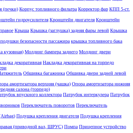
я (печки)
Корпус топливного фильтра
Корректор фар
КПП 5-ст.
нштейн гидроусилителя
Кронштейн двигателя
Кронштейн
правое
Крыша
Крышка (заглушка) задняя фары левой
Крышка
подушки безопасности пассажира
крышка топливного бака
а кузовная)
Молдинг бампера заднего
Молдинг двери
кладка декоративная
Накладка декоративная на торпедо
ери
Натяжитель
Обшивка багажника
Обшивка двери задней левой
ора амортизатора верхняя (чашка)
Опора амортизатора нижняя
редняя салона (торпедо)
атрубок впускного коллектора
Патрубок интеркулера
Патрубок
дворников
Переключатель поворотов
Переключатель
Airbag)
Подушка крепления двигателя
Подушка крепления
правая (приводной вал, ШРУС)
Помпа
Прицепное устройство