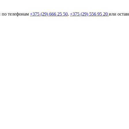
и по телефонам
+375 (29) 666 25 50
,
+375 (29) 556 95 20
или оставь