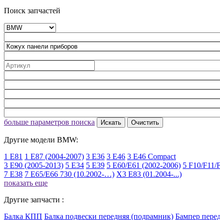
Поиск запчастей
больше параметров поиска
Искать
Очистить
Другие модели BMW:
1 E81
1 E87 (2004-2007)
3 E36
3 E46
3 E46 Compact
3 E90 (2005-2013)
5 E34
5 E39
5 E60/E61 (2002-2006)
5 F10/F11/
7 E38
7 E65/E66 730 (10.2002-…)
X3 E83 (01.2004-...)
показать еще
Другие запчасти :
Балка КПП
Балка подвески передняя (подрамник)
Бампер пере