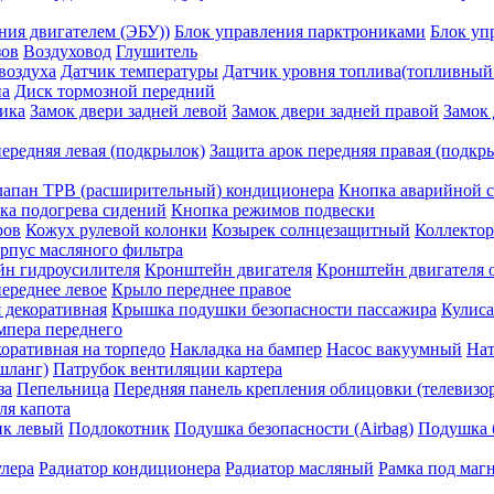
ния двигателем (ЭБУ))
Блок управления парктрониками
Блок уп
зов
Воздуховод
Глушитель
воздуха
Датчик температуры
Датчик уровня топлива(топливный 
на
Диск тормозной передний
ика
Замок двери задней левой
Замок двери задней правой
Замок 
передняя левая (подкрылок)
Защита арок передняя правая (подкр
апан ТРВ (расширительный) кондиционера
Кнопка аварийной с
ка подогрева сидений
Кнопка режимов подвески
ров
Кожух рулевой колонки
Козырек солнцезащитный
Коллектор
рпус масляного фильтра
н гидроусилителя
Кронштейн двигателя
Кронштейн двигателя
ереднее левое
Крыло переднее правое
 декоративная
Крышка подушки безопасности пассажира
Кулиса
мпера переднего
оративная на торпедо
Накладка на бампер
Насос вакуумный
Нат
шланг)
Патрубок вентиляции картера
за
Пепельница
Передняя панель крепления облицовки (телевизо
ля капота
ик левый
Подлокотник
Подушка безопасности (Airbag)
Подушка б
улера
Радиатор кондиционера
Радиатор масляный
Рамка под маг