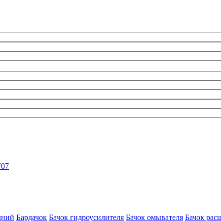
F07
дний
Бардачок
Бачок гидроусилителя
Бачок омывателя
Бачок рас