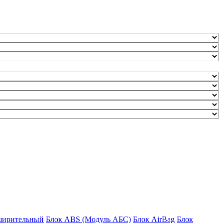
ширительный
Блок ABS (Модуль АБС)
Блок AirBag
Блок