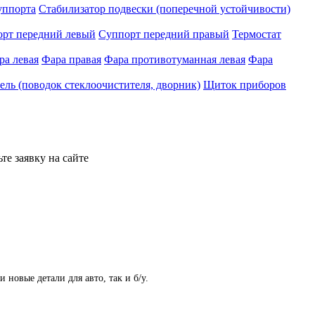
уппорта
Стабилизатор подвески (поперечной устойчивости)
рт передний левый
Суппорт передний правый
Термостат
ра левая
Фара правая
Фара противотуманная левая
Фара
ль (поводок стеклоочистителя, дворник)
Щиток приборов
те заявку на сайте
овые детали для авто, так и б/у.