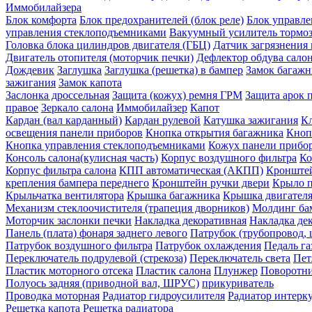
Иммобилайзера
Блок комфорта
Блок предохранителей (блок реле)
Блок управле
управления стеклоподъемниками
Вакуумный усилитель тормо
Головка блока цилиндров двигателя (ГБЦ)
Датчик загрязнения 
Двигатель отопителя (моторчик печки)
Дефлектор обдува сало
Дождевик
Заглушка
Заглушка (решетка) в бампер
Замок багажн
зажигания
Замок капота
Заслонка дроссельная
Защита (кожух) ремня ГРМ
Защита арок 
правое
Зеркало салона
Иммобилайзер
Капот
Кардан (вал карданный)
Кардан рулевой
Катушка зажигания
Кл
освещения панели приборов
Кнопка открытия багажника
Кноп
Кнопка управления стеклоподъемниками
Кожух панели прибо
Консоль салона(кулисная часть)
Корпус воздушного фильтра
Ко
Корпус фильтра салона
КПП автоматическая (АКПП)
Кронштей
крепления бампера переднего
Кронштейн ручки двери
Крыло п
Крыльчатка вентилятора
Крышка багажника
Крышка двигателя
Механизм стеклоочистителя (трапеция дворников)
Молдинг ба
Моторчик заслонки печки
Накладка декоративная
Накладка дек
Панель (плата) фонаря заднего левого
Патрубок (трубопровод, 
Патрубок воздушного фильтра
Патрубок охлаждения
Педаль га
Переключатель подрулевой (стрекоза)
Переключатель света
Пет
Пластик моторного отсека
Пластик салона
Плунжер
Поворотн
Полуось задняя (приводной вал, ШРУС)
прикуриватель
Проводка моторная
Радиатор гидроусилителя
Радиатор интерк
Решетка капота
Решетка радиатора