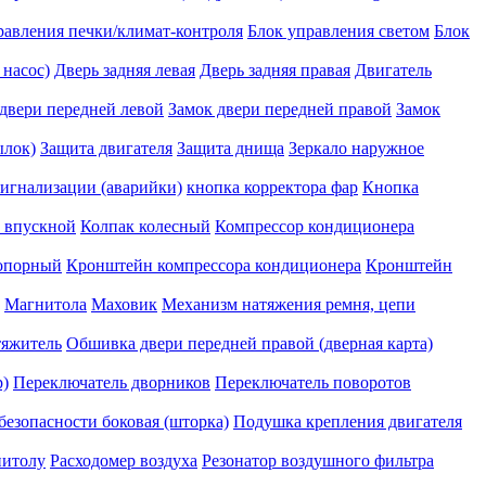
равления печки/климат-контроля
Блок управления светом
Блок
насос)
Дверь задняя левая
Дверь задняя правая
Двигатель
двери передней левой
Замок двери передней правой
Замок
ылок)
Защита двигателя
Защита днища
Зеркало наружное
игнализации (аварийки)
кнопка корректора фар
Кнопка
 впускной
Колпак колесный
Компрессор кондиционера
 опорный
Кронштейн компрессора кондиционера
Кронштейн
Магнитола
Маховик
Механизм натяжения ремня, цепи
яжитель
Обшивка двери передней правой (дверная карта)
р)
Переключатель дворников
Переключатель поворотов
езопасности боковая (шторка)
Подушка крепления двигателя
нитолу
Расходомер воздуха
Резонатор воздушного фильтра