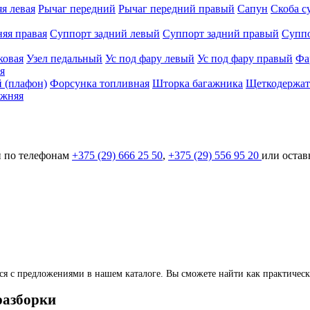
я левая
Рычаг передний
Рычаг передний правый
Сапун
Скоба с
яя правая
Суппорт задний левый
Суппорт задний правый
Суппо
ковая
Узел педальный
Ус под фару левый
Ус под фару правый
Фа
я
 (плафон)
Форсунка топливная
Шторка багажника
Щеткодержате
ижняя
и по телефонам
+375 (29) 666 25 50
,
+375 (29) 556 95 20
или оставь
с предложениями в нашем каталоге. Вы сможете найти как практически н
разборки