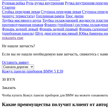
Рулевая рейка
Руль
ручка внутренняя
Ручка внутренняя передня
Стартер
Стойка передняя левая
Ступица передняя левая
Ступица передн
(корпус термостата)
Топливная рампа
Трос двери
Трубка масляного щупа
Трубка охлаждающей жидкости пласти
противотуманная правая
Фланец (тройник) системы охлаждени
Фонарь задний левый
Фонарь задний правый
Фонарь салонный
(приборная панель)
Щуп двигателя масляный
Юбка бампера н
показать еще
Не нашли запчасть?
Если вы не нашли необходимую вам запчасть, свяжитесь с нам
Оставить заявку
Кожух панели приборов BMW 5 E39
30 BYN
Заказать
Чтобы купить Кожух панели приборов для BMW вы можете ознакомиться 
Какие преимущества получит клиент от авто