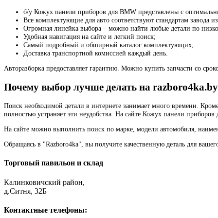
б/у Кожух панели приборов для BMW представлены с оптимальн
Все комплектующие для авто соответствуют стандартам завода из
Огромная линейка выбора – можно найти любые детали по низко
Удобная навигация на сайте и легкий поиск;
Самый подробный и обширный каталог комплектующих;
Доставка транспортной комиссией каждый день.
Авторазборка предоставляет гарантию. Можно купить запчасти со сроко
Почему выбор лучше делать на razboro4ka.by
Поиск необходимой детали в интернете занимает много времени. Кроме
полностью устраняет эти неудобства. На сайте Кожух панели приборов
На сайте можно выполнить поиск по марке, модели автомобиля, наимен
Обращаясь в "Razboro4ka", вы получите качественную деталь для вашег
Торговый павильон и склад
Калинковичский район,
д.Ситня, 32Б
Контактные телефоны: