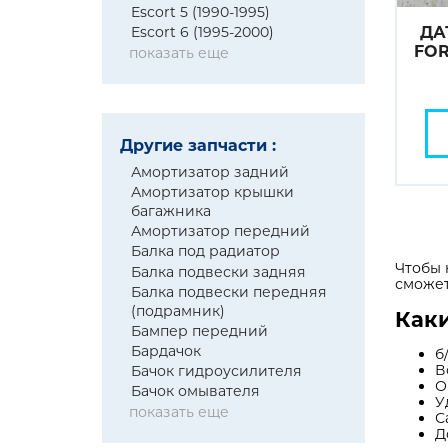
Escort 5 (1990-1995)
Escort 6 (1995-2000)
ДА
FOR
показать еще
Другие запчасти :
Амортизатор задний
Амортизатор крышки
багажника
Амортизатор передний
Балка под радиатор
Чтобы 
Балка подвески задняя
сможет
Балка подвески передняя
(подрамник)
Каки
Бампер передний
Бардачок
б
В
Бачок гидроусилителя
О
Бачок омывателя
У
показать еще
С
Д