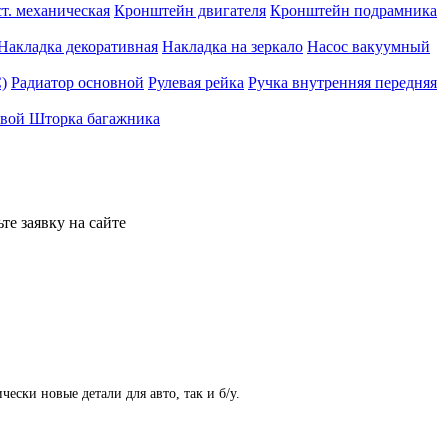
т. механическая
Кронштейн двигателя
Кронштейн подрамника
Накладка декоративная
Накладка на зеркало
Насос вакуумный
)
Радиатор основной
Рулевая рейка
Ручка внутренняя передняя
евой
Шторка багажника
те заявку на сайте
ски новые детали для авто, так и б/у.