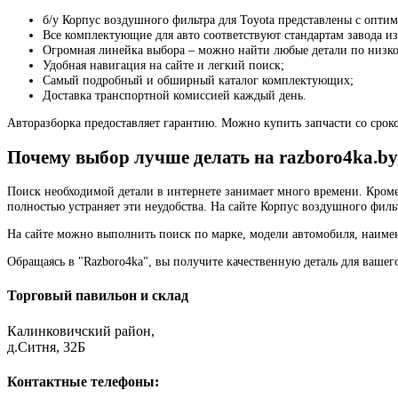
б/у Корпус воздушного фильтра для Toyota представлены с опти
Все комплектующие для авто соответствуют стандартам завода из
Огромная линейка выбора – можно найти любые детали по низко
Удобная навигация на сайте и легкий поиск;
Самый подробный и обширный каталог комплектующих;
Доставка транспортной комиссией каждый день.
Авторазборка предоставляет гарантию. Можно купить запчасти со сроко
Почему выбор лучше делать на razboro4ka.by
Поиск необходимой детали в интернете занимает много времени. Кроме
полностью устраняет эти неудобства. На сайте Корпус воздушного филь
На сайте можно выполнить поиск по марке, модели автомобиля, наимен
Обращаясь в "Razboro4ka", вы получите качественную деталь для вашег
Торговый павильон и склад
Калинковичский район,
д.Ситня, 32Б
Контактные телефоны: