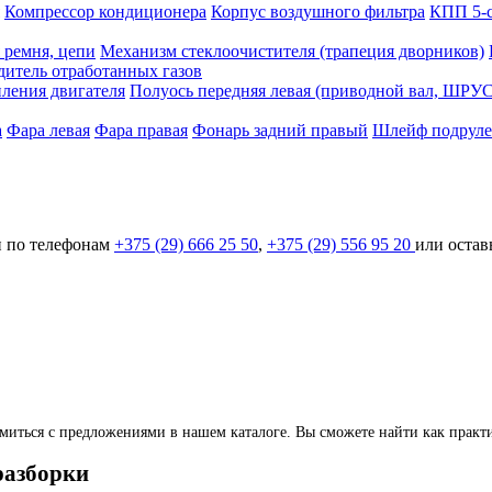
Компрессор кондиционера
Корпус воздушного фильтра
КПП 5-с
 ремня, цепи
Механизм стеклоочистителя (трапеция дворников)
дитель отработанных газов
ления двигателя
Полуось передняя левая (приводной вал, ШРУС
а
Фара левая
Фара правая
Фонарь задний правый
Шлейф подрул
и по телефонам
+375 (29) 666 25 50
,
+375 (29) 556 95 20
или оставь
иться с предложениями в нашем каталоге. Вы сможете найти как практиче
разборки