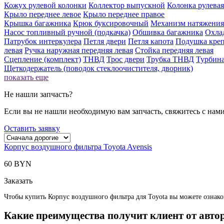
Кожух рулевой колонки
Коллектор выпускной
Колонка рулевая
Крыло переднее левое
Крыло переднее правое
Крышка багажника
Крюк буксировочный
Механизм натяжения
Насос топливный ручной (подкачка)
Обшивка багажника
Охла
Патрубок интеркулера
Петля двери
Петля капота
Подушка креп
левая
Ручка наружная передняя левая
Стойка передняя левая
Сцепление (комплект)
ТНВД
Трос двери
Трубка ТНВД
Турбин
Щеткодержатель (поводок стеклоочистителя, дворник)
показать еще
Не нашли запчасть?
Если вы не нашли необходимую вам запчасть, свяжитесь с нам
Оставить заявку
Корпус воздушного фильтра Toyota Avensis
60 BYN
Заказать
Чтобы купить Корпус воздушного фильтра для Toyota вы можете ознаком
Какие преимущества получит клиент от авто