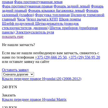
правая
Фара противотуманная левая
Фара противотуманная правая
Фонарь задний левый
Фонарь
задний правый
Фонарь крышки багажника левый
Фонарь
салонный (плафон)
Форсунка топливная
Цилиндр тормозной
главный
Часы
Чехол рычага КПП
Шкив помпы
Шлейф подрулевой
Щеткодержатель (поводок
стеклоочистителя, дворник)
Щиток приборов (приборная
панель)
Электроусилитель руля
показать еще
Не нашли запчасть?
Если вы не нашли необходимую вам запчасть, свяжитесь с
нами по телефонам
+375 (29) 666 25 50
,
+375 (29) 556 95 20
или оставьте заявку на сайте
Оставить заявку
Крыло переднее правое Hyundai i20 (2008-2012)
240 BYN
Заказать
Крыло переднее правое Hyundai Matrix
120 BYN