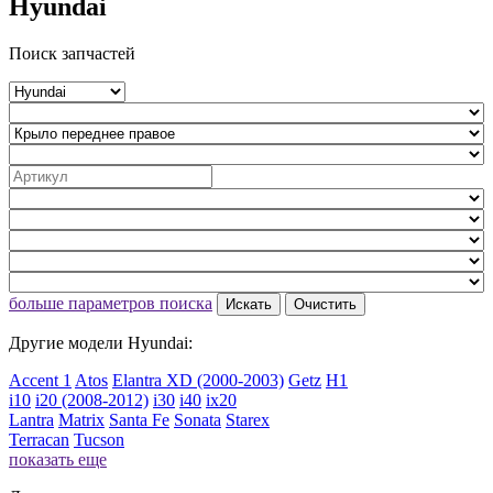
Hyundai
Поиск запчастей
больше параметров поиска
Искать
Очистить
Другие модели Hyundai:
Accent 1
Atos
Elantra XD (2000-2003)
Getz
H1
i10
i20 (2008-2012)
i30
i40
ix20
Lantra
Matrix
Santa Fe
Sonata
Starex
Terracan
Tucson
показать еще