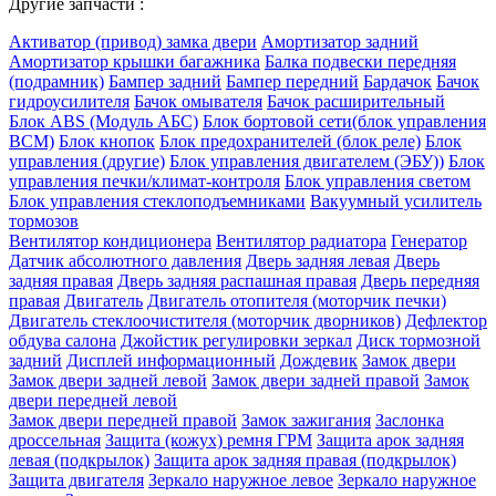
Другие запчасти :
Активатор (привод) замка двери
Амортизатор задний
Амортизатор крышки багажника
Балка подвески передняя
(подрамник)
Бампер задний
Бампер передний
Бардачок
Бачок
гидроусилителя
Бачок омывателя
Бачок расширительный
Блок ABS (Модуль АБС)
Блок бортовой сети(блок управления
BCM)
Блок кнопок
Блок предохранителей (блок реле)
Блок
управления (другие)
Блок управления двигателем (ЭБУ))
Блок
управления печки/климат-контроля
Блок управления светом
Блок управления стеклоподъемниками
Вакуумный усилитель
тормозов
Вентилятор кондиционера
Вентилятор радиатора
Генератор
Датчик абсолютного давления
Дверь задняя левая
Дверь
задняя правая
Дверь задняя распашная правая
Дверь передняя
правая
Двигатель
Двигатель отопителя (моторчик печки)
Двигатель стеклоочистителя (моторчик дворников)
Дефлектор
обдува салона
Джойстик регулировки зеркал
Диск тормозной
задний
Дисплей информационный
Дождевик
Замок двери
Замок двери задней левой
Замок двери задней правой
Замок
двери передней левой
Замок двери передней правой
Замок зажигания
Заслонка
дроссельная
Защита (кожух) ремня ГРМ
Защита арок задняя
левая (подкрылок)
Защита арок задняя правая (подкрылок)
Защита двигателя
Зеркало наружное левое
Зеркало наружное