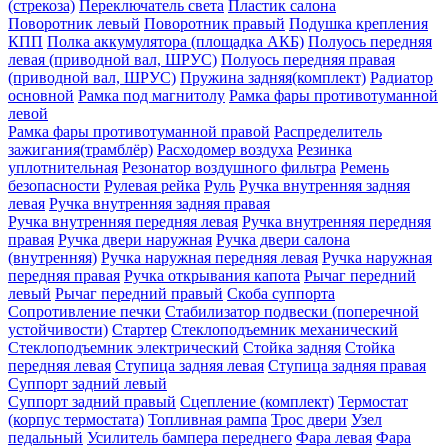
(стрекоза)
Переключатель света
Пластик салона
Поворотник левый
Поворотник правый
Подушка крепления
КПП
Полка аккумулятора (площадка АКБ)
Полуось передняя
левая (приводной вал, ШРУС)
Полуось передняя правая
(приводной вал, ШРУС)
Пружина задняя(комплект)
Радиатор
основной
Рамка под магнитолу
Рамка фары противотуманной
левой
Рамка фары противотуманной правой
Распределитель
зажигания(трамблёр)
Расходомер воздуха
Резинка
уплотнительная
Резонатор воздушного фильтра
Ремень
безопасности
Рулевая рейка
Руль
Ручка внутренняя задняя
левая
Ручка внутренняя задняя правая
Ручка внутренняя передняя левая
Ручка внутренняя передняя
правая
Ручка двери нaружная
Ручка двери салона
(внутренняя)
Ручка наружная передняя левая
Ручка наружная
передняя правая
Ручка открывания капота
Рычаг передний
левый
Рычаг передний правый
Скоба суппорта
Сопротивление печки
Стабилизатор подвески (поперечной
устойчивости)
Стартер
Стеклоподъемник механический
Стеклоподъемник электрический
Стойка задняя
Стойка
передняя левая
Ступица задняя левая
Ступица задняя правая
Суппорт задний левый
Суппорт задний правый
Сцепление (комплект)
Термостат
(корпус термостата)
Топливная рампа
Трос двери
Узел
педальный
Усилитель бампера переднего
Фара левая
Фара