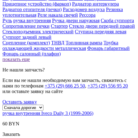
Прицепное устройство (фаркоп)
Радиатор интеркулера
Радиатор отопителя (печки)
Расходомер воздуха
Резинка
уплотнительная
Реле накала свечей
Рессора
Руль
ручка внутренняя
Ручка двери нaружная
Скоба суппорта
Сопротивление печки
Стартер
Стекло двери передней правой
Стеклоподъемник электрический
Ступица передняя левая
Суппорт задний левый
Сцепление (комплект)
ТНВД
Топливная рампа
Трубка
охлаждающей жидкости металлическая
Фонарь габаритный
Фонарь салонный (плафон)
показать еще
Не нашли запчасть?
Если вы не нашли необходимую вам запчасть, свяжитесь с
нами по телефонам
+375 (29) 666 25 50
,
+375 (29) 556 95 20
или оставьте заявку на сайте
Оставить заявку
ручка внутренняя Iveco Daily 3 (1999-2006)
60 BYN
Заказать