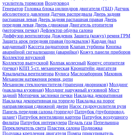
усилитель тормозов
Воздуховод
Генератор
Головка блока цилиндров двигателя (ГБЦ)
Датчик
абсолютного давления
Датчик распредвала
Дверь задняя
распашная левая
Дверь задняя распашная правая
Дверь
передняя левая
Дверь сдвижная
Двигатель отопителя
(моторчик печки)
Дефлектор обдува салона
Диффузор вентилятора
Дождевик
Защита (кожух) ремня ГРМ
Защита арок передняя правая (подкрылок)
Кардан (вал
карданный)
Кассета радиаторов
Клапан турбины
Кнопка
аварийной сигнализации (аварийки)
Кожух панели приборов
Коллектор впускной
Коллектор выпускной
Колпак колесный
Корпус отопителя
(печки)
КПП 5-ст. механическая
Кронштейн двигателя
Крыльчатка вентилятора
Кулиса
Маслозаборник
Маховик
Механизм натяжения ремня, цепи
Механизм стеклоочистителя (трапеция дворников)
Молдинг
(накладка кузовная)
Молдинг наружный кузовной
Мост
задний
Моторчик заслонки печки
Накладка декоративная
Накладка декоративная на торпедо
Накладка на порог
направляющая сдвижной двери
Насос гидроусилителя руля
Панель передняя салона (торпедо)
Патрубок (трубопровод,
шланг)
Патрубок вентиляции картера
Патрубок воздушного
фильтра
Патрубок интеркулера
Педаль газа
Пепельница
Переключатель света
Пластик салона
Подножка
Подушка крепления двигателя
Помпа
прикуриватель