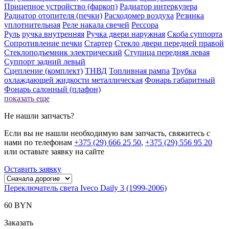
Прицепное устройство (фаркоп)
Радиатор интеркулера
Радиатор отопителя (печки)
Расходомер воздуха
Резинка
уплотнительная
Реле накала свечей
Рессора
Руль
ручка внутренняя
Ручка двери нaружная
Скоба суппорта
Сопротивление печки
Стартер
Стекло двери передней правой
Стеклоподъемник электрический
Ступица передняя левая
Суппорт задний левый
Сцепление (комплект)
ТНВД
Топливная рампа
Трубка
охлаждающей жидкости металлическая
Фонарь габаритный
Фонарь салонный (плафон)
показать еще
Не нашли запчасть?
Если вы не нашли необходимую вам запчасть, свяжитесь с
нами по телефонам
+375 (29) 666 25 50
,
+375 (29) 556 95 20
или оставьте заявку на сайте
Оставить заявку
Переключатель света Iveco Daily 3 (1999-2006)
60 BYN
Заказать