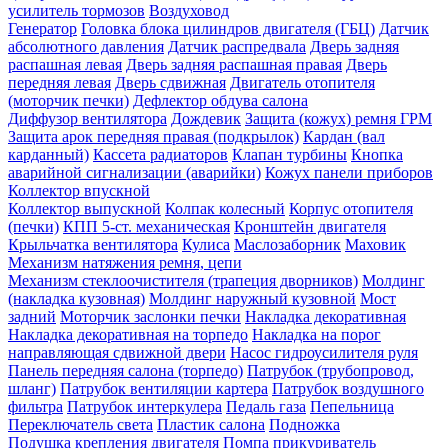
усилитель тормозов
Воздуховод
Генератор
Головка блока цилиндров двигателя (ГБЦ)
Датчик
абсолютного давления
Датчик распредвала
Дверь задняя
распашная левая
Дверь задняя распашная правая
Дверь
передняя левая
Дверь сдвижная
Двигатель отопителя
(моторчик печки)
Дефлектор обдува салона
Диффузор вентилятора
Дождевик
Защита (кожух) ремня ГРМ
Защита арок передняя правая (подкрылок)
Кардан (вал
карданный)
Кассета радиаторов
Клапан турбины
Кнопка
аварийной сигнализации (аварийки)
Кожух панели приборов
Коллектор впускной
Коллектор выпускной
Колпак колесный
Корпус отопителя
(печки)
КПП 5-ст. механическая
Кронштейн двигателя
Крыльчатка вентилятора
Кулиса
Маслозаборник
Маховик
Механизм натяжения ремня, цепи
Механизм стеклоочистителя (трапеция дворников)
Молдинг
(накладка кузовная)
Молдинг наружный кузовной
Мост
задний
Моторчик заслонки печки
Накладка декоративная
Накладка декоративная на торпедо
Накладка на порог
направляющая сдвижной двери
Насос гидроусилителя руля
Панель передняя салона (торпедо)
Патрубок (трубопровод,
шланг)
Патрубок вентиляции картера
Патрубок воздушного
фильтра
Патрубок интеркулера
Педаль газа
Пепельница
Переключатель света
Пластик салона
Подножка
Подушка крепления двигателя
Помпа
прикуриватель