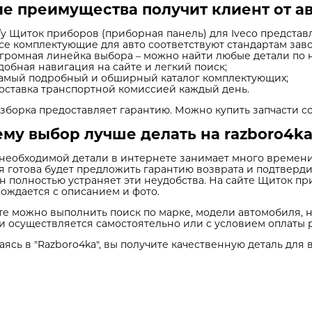
е преимущества получит клиент от а
/у Щиток приборов (приборная панель) для Iveco предста
се комплектующие для авто соответствуют стандартам заво
громная линейка выбора – можно найти любые детали по 
добная навигация на сайте и легкий поиск;
амый подробный и обширный каталог комплектующих;
оставка транспортной комиссией каждый день.
зборка предоставляет гарантию. Можно купить запчасти со
му выбор лучше делать на razboro4ka
необходимой детали в интернете занимает много времени.
я готова будет предложить гарантию возврата и подтверди
н полностью устраняет эти неудобства. На сайте Щиток пр
ождается с описанием и фото.
те можно выполнить поиск по марке, модели автомобиля, 
и осуществляется самостоятельно или с условием оплаты 
ясь в "Razboro4ka", вы получите качественную деталь для 