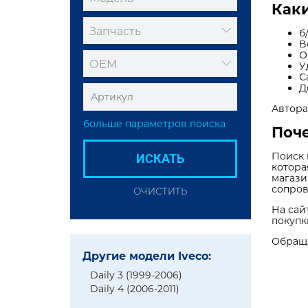
Каки
Запчасть
б
В
О
ОЕМ
У
С
Д
Автора
больше параметров поиска
Поче
Поиск 
ИСКАТЬ
котора
магази
сопров
ОЧИСТИТЬ
На сай
покупк
Обраща
Другие модели Iveco:
Daily 3 (1999-2006)
Daily 4 (2006-2011)