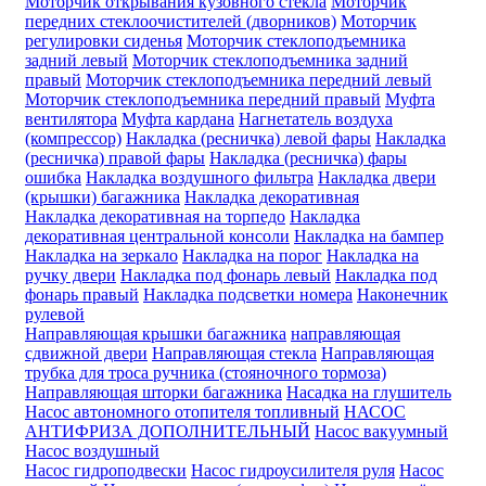
Моторчик открывания кузовного стекла
Моторчик
передних стеклоочистителей (дворников)
Моторчик
регулировки сиденья
Моторчик стеклоподъемника
задний левый
Моторчик стеклоподъемника задний
правый
Моторчик стеклоподъемника передний левый
Моторчик стеклоподъемника передний правый
Муфта
вентилятора
Муфта кардана
Нагнетатель воздуха
(компрессор)
Накладка (ресничка) левой фары
Накладка
(ресничка) правой фары
Накладка (ресничка) фары
ошибка
Накладка воздушного фильтра
Накладка двери
(крышки) багажника
Накладка декоративная
Накладка декоративная на торпедо
Накладка
декоративная центральной консоли
Накладка на бампер
Накладка на зеркало
Накладка на порог
Накладка на
ручку двери
Накладка под фонарь левый
Накладка под
фонарь правый
Накладка подсветки номера
Наконечник
рулевой
Направляющая крышки багажника
направляющая
сдвижной двери
Направляющая стекла
Направляющая
трубка для троса ручника (стояночного тормоза)
Направляющая шторки багажника
Насадка на глушитель
Насос автономного отопителя топливный
НАСОС
АНТИФРИЗА ДОПОЛНИТЕЛЬНЫЙ
Насос вакуумный
Насос воздушный
Насос гидроподвески
Насос гидроусилителя руля
Насос