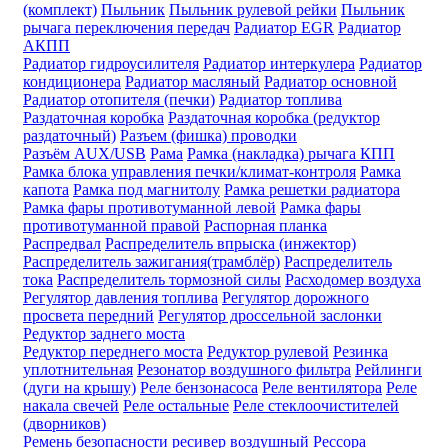
(комплект)
Пыльник
Пыльник рулевой рейки
Пыльник
рычага переключения передач
Радиатор EGR
Радиатор
АКПП
Радиатор гидроусилителя
Радиатор интеркулера
Радиатор
кондиционера
Радиатор масляный
Радиатор основной
Радиатор отопителя (печки)
Радиатор топлива
Раздаточная коробка
Раздаточная коробка (редуктор
раздаточный)
Разъем (фишка) проводки
Разъём AUX/USB
Рама
Рамка (накладка) рычага КПП
Рамка блока управления печки/климат-контроля
Рамка
капота
Рамка под магнитолу
Рамка решетки радиатора
Рамка фары противотуманной левой
Рамка фары
противотуманной правой
Распорная планка
Распредвал
Распределитель впрыска (инжектор)
Распределитель зажигания(трамблёр)
Распределитель
тока
Распределитель тормозной силы
Расходомер воздуха
Регулятор давления топлива
Регулятор дорожного
просвета передний
Регулятор дроссельной заслонки
Редуктор заднего моста
Редуктор переднего моста
Редуктор рулевой
Резинка
уплотнительная
Резонатор воздушного фильтра
Рейлинги
(дуги на крышу)
Реле бензонасоса
Реле вентилятора
Реле
накала свечей
Реле остальные
Реле стеклоочистителей
(дворников)
Ремень безопасности
ресивер воздушный
Рессора