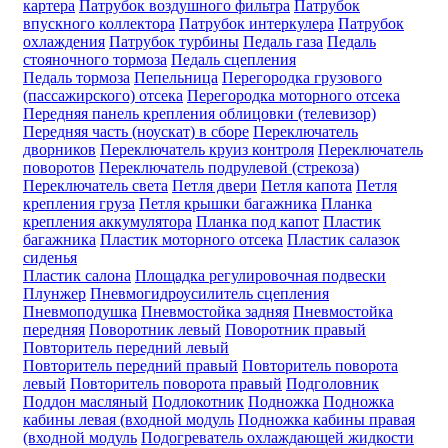
картера
Патрубок воздушного фильтра
Патрубок
впускного коллектора
Патрубок интеркулера
Патрубок
охлаждения
Патрубок турбины
Педаль газа
Педаль
стояночного тормоза
Педаль сцепления
Педаль тормоза
Пепельница
Перегородка грузового
(пассажирского) отсека
Перегородка моторного отсека
Передняя панель крепления облицовки (телевизор)
Передняя часть (ноускат) в сборе
Переключатель
дворников
Переключатель круиз контроля
Переключатель
поворотов
Переключатель подрулевой (стрекоза)
Переключатель света
Петля двери
Петля капота
Петля
крепления груза
Петля крышки багажника
Планка
крепления аккумулятора
Планка под капот
Пластик
багажника
Пластик моторного отсека
Пластик салазок
сиденья
Пластик салона
Площадка регулировочная подвески
Плунжер
Пневмогидроусилитель сцепления
Пневмоподушка
Пневмостойка задняя
Пневмостойка
передняя
Поворотник левый
Поворотник правый
Повторитель передний левый
Повторитель передний правый
Повторитель поворота
левый
Повторитель поворота правый
Подголовник
Поддон масляный
Подлокотник
Подножка
Подножка
кабины левая (входной модуль
Подножка кабины правая
(входной модуль
Подогреватель охлаждающей жидкости