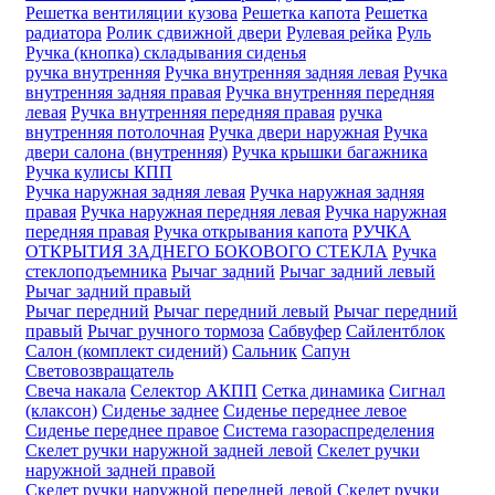
Решетка вентиляции кузова
Решетка капота
Решетка
радиатора
Ролик сдвижной двери
Рулевая рейка
Руль
Ручка (кнопка) складывания сиденья
ручка внутренняя
Ручка внутренняя задняя левая
Ручка
внутренняя задняя правая
Ручка внутренняя передняя
левая
Ручка внутренняя передняя правая
ручка
внутренняя потолочная
Ручка двери нaружная
Ручка
двери салона (внутренняя)
Ручка крышки багажника
Ручка кулисы КПП
Ручка наружная задняя левая
Ручка наружная задняя
правая
Ручка наружная передняя левая
Ручка наружная
передняя правая
Ручка открывания капота
РУЧКА
ОТКРЫТИЯ ЗАДНЕГО БОКОВОГО СТЕКЛА
Ручка
стеклоподъемника
Рычаг задний
Рычаг задний левый
Рычаг задний правый
Рычаг передний
Рычаг передний левый
Рычаг передний
правый
Рычаг ручного тормоза
Сабвуфер
Сайлентблок
Салон (комплект сидений)
Сальник
Сапун
Световозвращатель
Свеча накала
Селектор АКПП
Сетка динамика
Сигнал
(клаксон)
Сиденье заднее
Сиденье переднее левое
Сиденье переднее правое
Система газораспределения
Скелет ручки наружной задней левой
Скелет ручки
наружной задней правой
Скелет ручки наружной передней левой
Скелет ручки