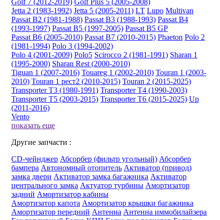
Golf 7 (2012-2019)
Golf Plus 5 (2005-2008)
Jetta 2 (1983-1992)
Jetta 5 (2005-2011)
LT
Lupo
Multivan
Passat B2 (1981-1988)
Passat B3 (1988-1993)
Passat B4
(1993-1997)
Passat B5 (1997-2005)
Passat B5 GP
Passat B6 (2005-2010)
Passat B7 (2010-2015)
Phaeton
Polo 2
(1981-1994)
Polo 3 (1994-2002)
Polo 4 (2001-2009)
Polo5
Scirocco 2 (1981-1991)
Sharan 1
(1995-2000)
Sharan Rest (2000-2010)
Tiguan 1 (2007-2016)
Touareg 1 (2002-2010)
Touran 1 (2003-
2010)
Touran 1 рест2 (2010-2015)
Touran 2 (2015-2025)
Transporter T3 (1980-1991)
Transporter T4 (1990-2003)
Transporter T5 (2003-2015)
Transporter T6 (2015-2025)
Up
(2011-2016)
Vento
показать еще
Другие запчасти :
CD-чейнджер
Абсорбер (фильтр угольный)
Абсорбер
бампера
Автономный отопитель
Активатор (привод)
замка двери
Активатор замка багажника
Активатор
центрального замка
Актуатор турбины
Амортизатор
задний
Амортизатор кабины
Амортизатор капота
Амортизатор крышки багажника
Амортизатор передний
Антенна
Антенна иммобилайзера