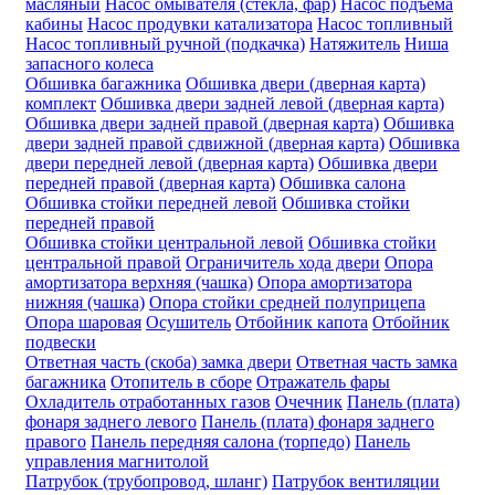
масляный
Насос омывателя (стекла, фар)
Насос подъёма
кабины
Насос продувки катализатора
Насос топливный
Насос топливный ручной (подкачка)
Натяжитель
Ниша
запасного колеса
Обшивка багажника
Обшивка двери (дверная карта)
комплект
Обшивка двери задней левой (дверная карта)
Обшивка двери задней правой (дверная карта)
Обшивка
двери задней правой сдвижной (дверная карта)
Обшивка
двери передней левой (дверная карта)
Обшивка двери
передней правой (дверная карта)
Обшивка салона
Обшивка стойки передней левой
Обшивка стойки
передней правой
Обшивка стойки центральной левой
Обшивка стойки
центральной правой
Ограничитель хода двери
Опора
амортизатора верхняя (чашка)
Опора амортизатора
нижняя (чашка)
Опора стойки средней полуприцепа
Опора шаровая
Осушитель
Отбойник капота
Отбойник
подвески
Ответная часть (скоба) замка двери
Ответная часть замка
багажника
Отопитель в сборе
Отражатель фары
Охладитель отработанных газов
Очечник
Панель (плата)
фонаря заднего левого
Панель (плата) фонаря заднего
правого
Панель передняя салона (торпедо)
Панель
управления магнитолой
Патрубок (трубопровод, шланг)
Патрубок вентиляции