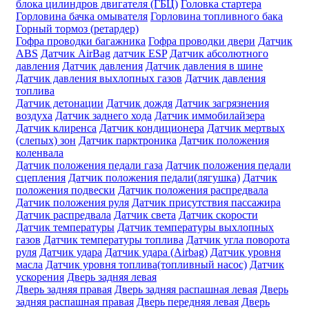
блока цилиндров двигателя (ГБЦ)
Головка стартера
Горловина бачка омывателя
Горловина топливного бака
Горный тормоз (ретардер)
Гофра проводки багажника
Гофра проводки двери
Датчик
ABS
Датчик AirBag
датчик ESP
Датчик абсолютного
давления
Датчик давления
Датчик давления в шине
Датчик давления выхлопных газов
Датчик давления
топлива
Датчик детонации
Датчик дождя
Датчик загрязнения
воздуха
Датчик заднего хода
Датчик иммобилайзера
Датчик клиренса
Датчик кондиционера
Датчик мертвых
(слепых) зон
Датчик парктроника
Датчик положения
коленвала
Датчик положения педали газа
Датчик положения педали
сцепления
Датчик положения педали(лягушка)
Датчик
положения подвески
Датчик положения распредвала
Датчик положения руля
Датчик присутствия пассажира
Датчик распредвала
Датчик света
Датчик скорости
Датчик температуры
Датчик температуры выхлопных
газов
Датчик температуры топлива
Датчик угла поворота
руля
Датчик удара
Датчик удара (Airbag)
Датчик уровня
масла
Датчик уровня топлива(топливный насос)
Датчик
ускорения
Дверь задняя левая
Дверь задняя правая
Дверь задняя распашная левая
Дверь
задняя распашная правая
Дверь передняя левая
Дверь