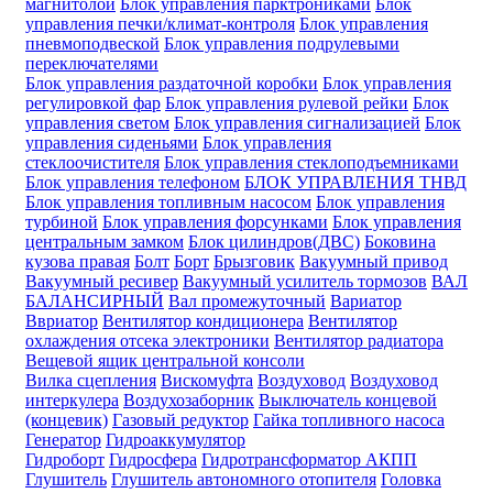
магнитолой
Блок управления парктрониками
Блок
управления печки/климат-контроля
Блок управления
пневмоподвеской
Блок управления подрулевыми
переключателями
Блок управления раздаточной коробки
Блок управления
регулировкой фар
Блок управления рулевой рейки
Блок
управления светом
Блок управления сигнализацией
Блок
управления сиденьями
Блок управления
стеклоочистителя
Блок управления стеклоподъемниками
Блок управления телефоном
БЛОК УПРАВЛЕНИЯ ТНВД
Блок управления топливным насосом
Блок управления
турбиной
Блок управления форсунками
Блок управления
центральным замком
Блок цилиндров(ДВС)
Боковина
кузова правая
Болт
Борт
Брызговик
Вакуумный привод
Вакуумный ресивер
Вакуумный усилитель тормозов
ВАЛ
БАЛАНСИРНЫЙ
Вал промежуточный
Вариатор
Ввриатор
Вентилятор кондиционера
Вентилятор
охлаждения отсека электроники
Вентилятор радиатора
Вещевой ящик центральной консоли
Вилка сцепления
Вискомуфта
Воздуховод
Воздуховод
интеркулера
Воздухозаборник
Выключатель концевой
(концевик)
Газовый редуктор
Гайка топливного насоса
Генератор
Гидроаккумулятор
Гидроборт
Гидросфера
Гидротрансформатор АКПП
Глушитель
Глушитель автономного отопителя
Головка