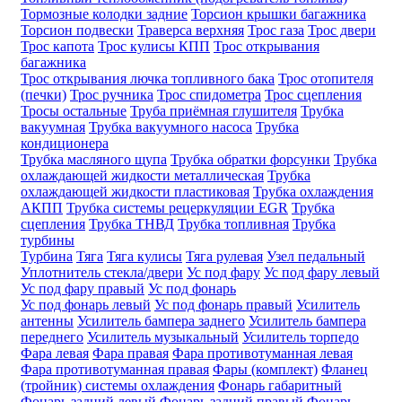
Тормозные колодки задние
Торсион крышки багажника
Торсион подвески
Траверса верхняя
Трос газа
Трос двери
Трос капота
Трос кулисы КПП
Трос открывания
багажника
Трос открывания лючка топливного бака
Трос отопителя
(печки)
Трос ручника
Трос спидометра
Трос сцепления
Тросы остальные
Труба приёмная глушителя
Трубка
вакуумная
Трубка вакуумного насоса
Трубка
кондиционера
Трубка масляного щупа
Трубка обратки форсунки
Трубка
охлаждающей жидкости металлическая
Трубка
охлаждающей жидкости пластиковая
Трубка охлаждения
АКПП
Трубка системы рецеркуляции EGR
Трубка
сцепления
Трубка ТНВД
Трубка топливная
Трубка
турбины
Турбина
Тяга
Тяга кулисы
Тяга рулевая
Узел педальный
Уплотнитель стекла/двери
Ус под фару
Ус под фару левый
Ус под фару правый
Ус под фонарь
Ус под фонарь левый
Ус под фонарь правый
Усилитель
антенны
Усилитель бампера заднего
Усилитель бампера
переднего
Усилитель музыкальный
Усилитель торпедо
Фара левая
Фара правая
Фара противотуманная левая
Фара противотуманная правая
Фары (комплект)
Фланец
(тройник) системы охлаждения
Фонарь габаритный
Фонарь задний левый
Фонарь задний правый
Фонарь