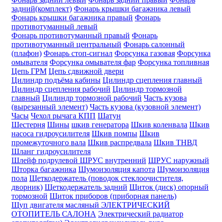
задний(комплект)
Фонарь крышки багажника левый
Фонарь крышки багажника правый
Фонарь
противотуманный левый
Фонарь противотуманный правый
Фонарь
противотуманный центральный
Фонарь салонный
(плафон)
Фонарь стоп-сигнал
Форсунка газовая
Форсунка
омывателя
Форсунка омывателя фар
Форсунка топливная
Цепь ГРМ
Цепь сдвижной двери
Цилиндр подъёма кабины
Цилиндр сцепления главный
Цилиндр сцепления рабочий
Цилиндр тормозной
главный
Цилиндр тормозной рабочий
Часть кузова
(вырезанный элемент)
Часть кузова (кузовной элемент)
Часы
Чехол рычага КПП
Шатун
Шестерня
Шины
шкив генератора
Шкив коленвала
Шкив
насоса гидроусилителя
Шкив помпы
Шкив
промежуточного вала
Шкив распредвала
Шкив ТНВД
Шланг гидроусилителя
Шлейф подрулевой
ШРУС внутренний
ШРУС наружный
Шторка багажника
Шумоизоляция капота
Шумоизоляция
пола
Щеткодержатель (поводок стеклоочистителя,
дворник)
Щеткодержатель задний
Щиток (диск) опорный
тормозной
Щиток приборов (приборная панель)
Щуп двигателя масляный
ЭЛЕКТРИЧЕСКИЙ
ОТОПИТЕЛЬ САЛОНА
Электрический радиатор