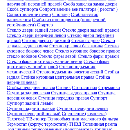
наружной передней правой
Скоба защелка замка двери
Скоба суппорта
Сопротивление вентилятора ( реостат )
Сопротивление печки
Спойлер
Стабилизатор
напряжения
Стабилизатор подвески (поперечной
устойчивости)
Стартер
Стекло двери задней левой
Стекло двери задней правой
Стекло двери передней левой
Стекло двери передней
правой
Стекло двери сдвижной
Стекло заднее
Стекло
зеркала заднего вида
Стекло крышки багажника
Стекло
кузовное боковое левое
Стекло кузовное боковое правое
стекло лобовое
Стекло фары левой
Стекло фары правой
Стекло фары противотуманной левой
Стекло фары
противотуманной правой
Стеклоподъемник
механический
Стеклоподъемник электрический
Стойка
задняя
Стойка кузовная центральная правая
Стойка
передняя левая
Стойка передняя правая
Столик
Стоп-сигнал
Стремянка
Ступица задняя левая
Ступица задняя правая
Ступица
передняя левая
Ступица передняя правая
Суппорт
Суппорт задний левый
Суппорт задний правый
Суппорт передний левый
Суппорт передний правый
Сцепление (комплект)
Тахогоаф
ТВ-тюнер
Теплообменник масляного фильтра
Термостат (корпус термостата)
ТНВД
Топливная рампа
Топливный теплообменник (подогреватель топлива)