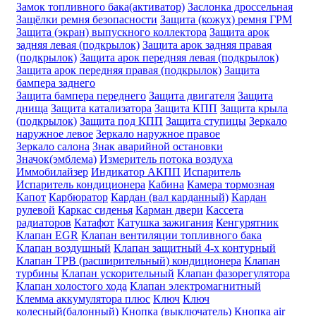
Замок топливного бака(активатор)
Заслонка дроссельная
Защёлки ремня безопасности
Защита (кожух) ремня ГРМ
Защита (экран) выпускного коллектора
Защита арок
задняя левая (подкрылок)
Защита арок задняя правая
(подкрылок)
Защита арок передняя левая (подкрылок)
Защита арок передняя правая (подкрылок)
Защита
бампера заднего
Защита бампера переднего
Защита двигателя
Защита
днища
Защита катализатора
Защита КПП
Защита крыла
(подкрылок)
Защита под КПП
Защита ступицы
Зеркало
наружное левое
Зеркало наружное правое
Зеркало салона
Знак аварийной остановки
Значок(эмблема)
Измеритель потока воздуха
Иммобилайзер
Индикатор АКПП
Испаритель
Испаритель кондиционера
Кабина
Камера тормозная
Капот
Карбюратор
Кардан (вал карданный)
Кардан
рулевой
Каркас сиденья
Карман двери
Кассета
радиаторов
Катафот
Катушка зажигания
Кенгурятник
Клапан EGR
Клапан вентиляции топливного бака
Клапан воздушный
Клапан защитный 4-х контурный
Клапан ТРВ (расширительный) кондиционера
Клапан
турбины
Клапан ускорительный
Клапан фазорегулятора
Клапан холостого хода
Клапан электромагнитный
Клемма аккумулятора плюс
Ключ
Ключ
колесный(балонный)
Кнопка (выключатель)
Кнопка air