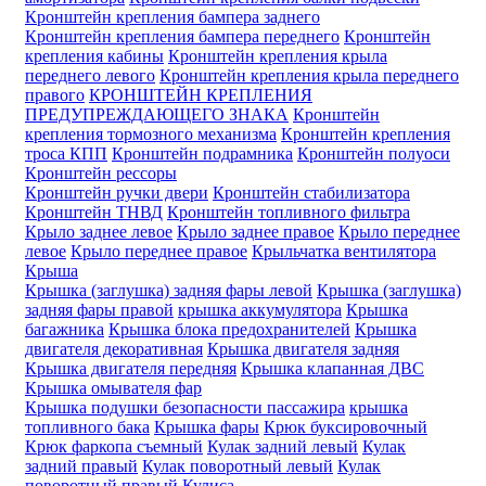
Кронштейн крепления бампера заднего
Кронштейн крепления бампера переднего
Кронштейн
крепления кабины
Кронштейн крепления крыла
переднего левого
Кронштейн крепления крыла переднего
правого
КРОНШТЕЙН КРЕПЛЕНИЯ
ПРЕДУПРЕЖДАЮЩЕГО ЗНАКА
Кронштейн
крепления тормозного механизма
Кронштейн крепления
троса КПП
Кронштейн подрамника
Кронштейн полуоси
Кронштейн рессоры
Кронштейн ручки двери
Кронштейн стабилизатора
Кронштейн ТНВД
Кронштейн топливного фильтра
Крыло заднее левое
Крыло заднее правое
Крыло переднее
левое
Крыло переднее правое
Крыльчатка вентилятора
Крыша
Крышка (заглушка) задняя фары левой
Крышка (заглушка)
задняя фары правой
крышка аккумулятора
Крышка
багажника
Крышка блока предохранителей
Крышка
двигателя декоративная
Крышка двигателя задняя
Крышка двигателя передняя
Крышка клапанная ДВС
Крышка омывателя фар
Крышка подушки безопасности пассажира
крышка
топливного бака
Крышка фары
Крюк буксировочный
Крюк фаркопа съемный
Кулак задний левый
Кулак
задний правый
Кулак поворотный левый
Кулак
поворотный правый
Кулиса