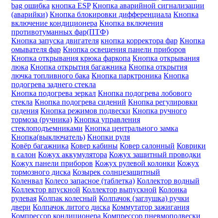
bag ошибка
кнопка ESP
Кнопка аварийной сигнализации
(аварийки)
Кнопка блокировки дифференциала
Кнопка
включение кондиционера
Кнопка включения
противотуманных фар(ПТФ)
Кнопка запуска двигателя
кнопка корректора фар
Кнопка
омывателя фар
Кнопка освещения панели приборов
Кнопка открывания крюка фаркопа
Кнопка открывания
люка
Кнопка открытия багажника
Кнопка открытия
лючка топливного бака
Кнопка парктроника
Кнопка
подогрева заднего стекла
Кнопка подогрева зеркал
Кнопка подогрева лобового
стекла
Кнопка подогрева сидений
Кнопка регулировки
сидения
Кнопка режимов подвески
Кнопка ручного
тормоза (ручника)
Кнопка управления
стеклоподъемниками
Кнопка центрального замка
Кнопка(выключатель)
Кнопки руля
Ковёр багажника
Ковер кабины
Ковер салонный
Коврики
в салон
Кожух аккумулятора
Кожух защитный проводки
Кожух панели приборов
Кожух рулевой колонки
Кожух
тормозного диска
Козырек солнцезащитный
Коленвал
Колесо запасное (таблетка)
Коллектор водный
Коллектор впускной
Коллектор выпускной
Колонка
рулевая
Колпак колесный
Колпачок (заглушка) ручки
двери
Колпачок литого диска
Коммутатор зажигания
Компрессор кондиционера
Компрессор пневмоподвески