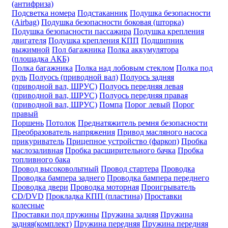
(антифриза)
Подсветка номера
Подстаканник
Подушка безопасности
(Airbag)
Подушка безопасности боковая (шторка)
Подушка безопасности пассажира
Подушка крепления
двигателя
Подушка крепления КПП
Подшипник
выжимной
Пол багажника
Полка аккумулятора
(площадка АКБ)
Полка багажника
Полка над лобовым стеклом
Полка под
руль
Полуось (приводной вал)
Полуось задняя
(приводной вал, ШРУС)
Полуось передняя левая
(приводной вал, ШРУС)
Полуось передняя правая
(приводной вал, ШРУС)
Помпа
Порог левый
Порог
правый
Поршень
Потолок
Преднатяжитель ремня безопасности
Преобразователь напряжения
Привод масляного насоса
прикуриватель
Прицепное устройство (фаркоп)
Пробка
маслозаливная
Пробка расширительного бачка
Пробка
топливного бака
Провод высоковольтный
Провод стартера
Проводка
Проводка бампера заднего
Проводка бампера переднего
Проводка двери
Проводка моторная
Проигрыватель
CD/DVD
Прокладка КПП (пластина)
Проставки
колесные
Проставки под пружины
Пружина задняя
Пружина
задняя(комплект)
Пружина передняя
Пружина передняя