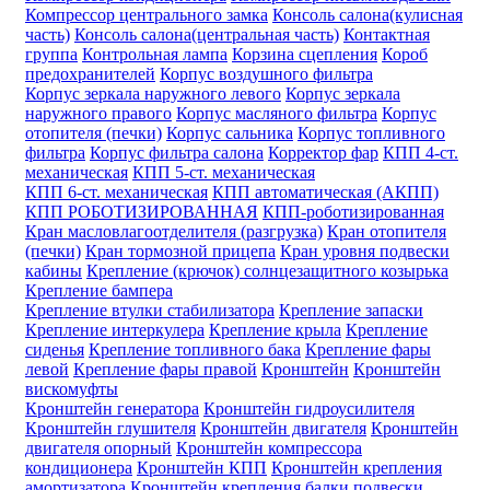
Компрессор центрального замка
Консоль салона(кулисная
часть)
Консоль салона(центральная часть)
Контактная
группа
Контрольная лампа
Корзина сцепления
Короб
предохранителей
Корпус воздушного фильтра
Корпус зеркала наружного левого
Корпус зеркала
наружного правого
Корпус масляного фильтра
Корпус
отопителя (печки)
Корпус сальника
Корпус топливного
фильтра
Корпус фильтра салона
Корректор фар
КПП 4-ст.
механическая
КПП 5-ст. механическая
КПП 6-ст. механическая
КПП автоматическая (АКПП)
КПП РОБОТИЗИРОВАННАЯ
КПП-роботизированная
Кран масловлагоотделителя (разгрузка)
Кран отопителя
(печки)
Кран тормозной прицепа
Кран уровня подвески
кабины
Крепление (крючок) солнцезащитного козырька
Крепление бампера
Крепление втулки стабилизатора
Крепление запаски
Крепление интеркулера
Крепление крыла
Крепление
сиденья
Крепление топливного бака
Крепление фары
левой
Крепление фары правой
Кронштейн
Кронштейн
вискомуфты
Кронштейн генератора
Кронштейн гидроусилителя
Кронштейн глушителя
Кронштейн двигателя
Кронштейн
двигателя опорный
Кронштейн компрессора
кондиционера
Кронштейн КПП
Кронштейн крепления
амортизатора
Кронштейн крепления балки подвески