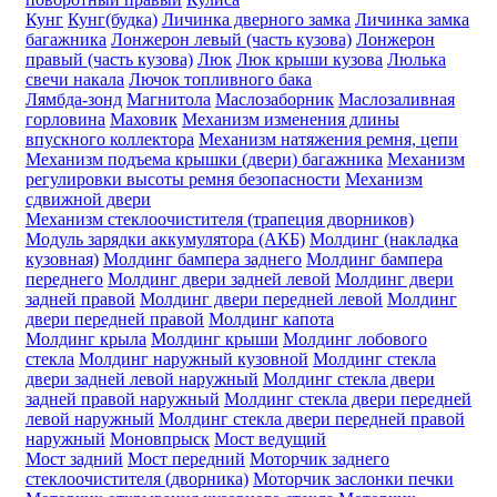
Кунг
Кунг(будка)
Личинка дверного замка
Личинка замка
багажника
Лонжерон левый (часть кузова)
Лонжерон
правый (часть кузова)
Люк
Люк крыши кузова
Люлька
свечи накала
Лючок топливного бака
Лямбда-зонд
Магнитола
Маслозаборник
Маслозаливная
горловина
Маховик
Механизм изменения длины
впускного коллектора
Механизм натяжения ремня, цепи
Механизм подъема крышки (двери) багажника
Механизм
регулировки высоты ремня безопасности
Механизм
сдвижной двери
Механизм стеклоочистителя (трапеция дворников)
Модуль зарядки аккумулятора (АКБ)
Молдинг (накладка
кузовная)
Молдинг бампера заднего
Молдинг бампера
переднего
Молдинг двери задней левой
Молдинг двери
задней правой
Молдинг двери передней левой
Молдинг
двери передней правой
Молдинг капота
Молдинг крыла
Молдинг крыши
Молдинг лобового
стекла
Молдинг наружный кузовной
Молдинг стекла
двери задней левой наружный
Молдинг стекла двери
задней правой наружный
Молдинг стекла двери передней
левой наружный
Молдинг стекла двери передней правой
наружный
Моновпрыск
Мост ведущий
Мост задний
Мост передний
Моторчик заднего
стеклоочистителя (дворника)
Моторчик заслонки печки