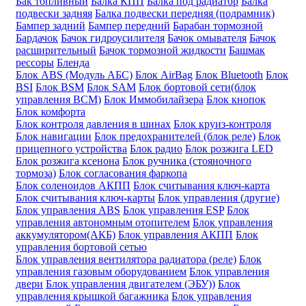
Бак топливный
Балка КПП
Балка под радиатор
Балка
подвески задняя
Балка подвески передняя (подрамник)
Бампер задний
Бампер передний
Барабан тормозной
Бардачок
Бачок гидроусилителя
Бачок омывателя
Бачок
расширительный
Бачок тормозной жидкости
Башмак
рессоры
Бленда
Блок ABS (Модуль АБС)
Блок AirBag
Блок Bluetooth
Блок
BSI
Блок BSM
Блок SAM
Блок бортовой сети(блок
управления BCM)
Блок Иммобилайзера
Блок кнопок
Блок комфорта
Блок контроля давления в шинах
Блок круиз-контроля
Блок навигации
Блок предохранителей (блок реле)
Блок
прицепного устройства
Блок радио
Блок розжига LED
Блок розжига ксенона
Блок ручника (стояночного
тормоза)
Блок согласования фаркопа
Блок соленоидов АКПП
Блок считывания ключ-карта
Блок считывания ключ-карты
Блок управления (другие)
Блок управления ABS
Блок управления ESP
Блок
управления автономным отопителем
Блок управления
аккумулятором(АКБ)
Блок управления АКПП
Блок
управления бортовой сетью
Блок управления вентилятора радиатора (реле)
Блок
управления газовым оборудованием
Блок управления
двери
Блок управления двигателем (ЭБУ))
Блок
управления крышкой багажника
Блок управления