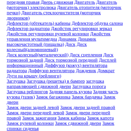
передняя правая
Дверь сдвижная
Двигатель
Двигатель
(моторчик) электролюка
Двигатель отопителя (моторчик
печки)
Двигатель стеклоочистителя (моторчик
дворников)
Дефлектор (обтекатель) кабины
Дефлектор обдува салона
Дефлектор радиатора
Джойстик регулировки зеркал
Джойстик регулировки рулевой колонки
Джойстик
управления мультимедиа
Динамик
Динамик
высокочастотный (пищалка)
Диск
Диск
колесный(алюминиевый)
Диск колесный(металический)
Диск сцепления
Диск
тормозной задний
Диск тормозной передний
Дисплей
информационный
Диффузор (кожух) вентилятора
радиатора
Диффузор вентилятора
Дождевик
Домкрат
Дуги на крышу (рейлинги)
Заглушка
Заглушка (решетка) в бампер
заглушка
направляющей сдвижной двери
Заглушка порога
Заглушка рейлингов
Задняя панель кузова
Задняя часть
кузова (тазик)
Замок багажника
Замок бардачка
Замок
двери
Замок двери задней левой
Замок двери задней правой
Замок двери передней левой
Замок двери передней
правой
Замок зажигания
Замок кабины
Замок капота
Замок рулевой колонки
Замок сдвижной двери
Замок
спинки сиденья