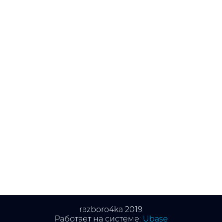
razboro4ka 2019
Работает на системе:
Ubase