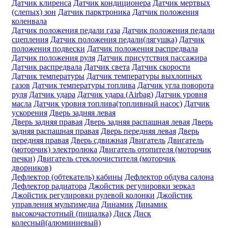
Датчик клиренса
Датчик кондиционера
Датчик мертвых
(слепых) зон
Датчик парктроника
Датчик положения
коленвала
Датчик положения педали газа
Датчик положения педали
сцепления
Датчик положения педали(лягушка)
Датчик
положения подвески
Датчик положения распредвала
Датчик положения руля
Датчик присутствия пассажира
Датчик распредвала
Датчик света
Датчик скорости
Датчик температуры
Датчик температуры выхлопных
газов
Датчик температуры топлива
Датчик угла поворота
руля
Датчик удара
Датчик удара (Airbag)
Датчик уровня
масла
Датчик уровня топлива(топливный насос)
Датчик
ускорения
Дверь задняя левая
Дверь задняя правая
Дверь задняя распашная левая
Дверь
задняя распашная правая
Дверь передняя левая
Дверь
передняя правая
Дверь сдвижная
Двигатель
Двигатель
(моторчик) электролюка
Двигатель отопителя (моторчик
печки)
Двигатель стеклоочистителя (моторчик
дворников)
Дефлектор (обтекатель) кабины
Дефлектор обдува салона
Дефлектор радиатора
Джойстик регулировки зеркал
Джойстик регулировки рулевой колонки
Джойстик
управления мультимедиа
Динамик
Динамик
высокочастотный (пищалка)
Диск
Диск
колесный(алюминиевый)