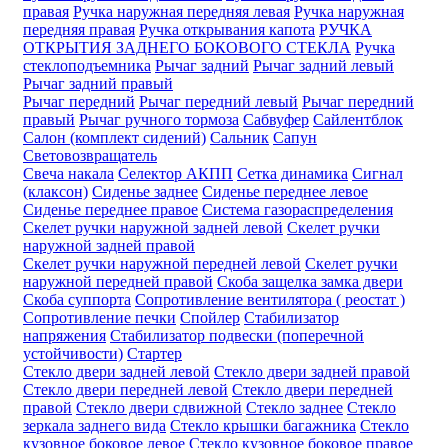
правая
Ручка наружная передняя левая
Ручка наружная
передняя правая
Ручка открывания капота
РУЧКА
ОТКРЫТИЯ ЗАДНЕГО БОКОВОГО СТЕКЛА
Ручка
стеклоподъемника
Рычаг задний
Рычаг задний левый
Рычаг задний правый
Рычаг передний
Рычаг передний левый
Рычаг передний
правый
Рычаг ручного тормоза
Сабвуфер
Сайлентблок
Салон (комплект сидений)
Сальник
Сапун
Световозвращатель
Свеча накала
Селектор АКПП
Сетка динамика
Сигнал
(клаксон)
Сиденье заднее
Сиденье переднее левое
Сиденье переднее правое
Система газораспределения
Скелет ручки наружной задней левой
Скелет ручки
наружной задней правой
Скелет ручки наружной передней левой
Скелет ручки
наружной передней правой
Скоба защелка замка двери
Скоба суппорта
Сопротивление вентилятора ( реостат )
Сопротивление печки
Спойлер
Стабилизатор
напряжения
Стабилизатор подвески (поперечной
устойчивости)
Стартер
Стекло двери задней левой
Стекло двери задней правой
Стекло двери передней левой
Стекло двери передней
правой
Стекло двери сдвижной
Стекло заднее
Стекло
зеркала заднего вида
Стекло крышки багажника
Стекло
кузовное боковое левое
Стекло кузовное боковое правое