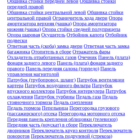
Обшивка стойки передней левой
Обшивка стойки
передней правой
Обшивка стойки центральной левой
Обшивка стойки
центральной правой
Ограничитель хода двери
Опора
амортизатора верхняя (чашка)
Опора амортизатора
нижняя (чашка)
Опора стойки средней полуприцепа
Опора шаровая
Осушитель
Отбойник капота
Отбойник
подвески
Ответная часть (скоба) замка двери
Ответная часть замка
багажника
Отопитель в сборе
Отражатель фары
Охладитель отработанных газов
Очечник
Панель (плата)
фонаря заднего левого
Панель (плата) фонаря заднего
правого
Панель передняя салона (торпедо)
Панель
управления магнитолой
Патрубок (трубопровод, шланг)
Патрубок вентиляции
картера
Патрубок воздушного фильтра
Патрубок
впускного коллектора
Патрубок интеркулера
Патрубок
охлаждения
Патрубок турбины
Педаль газа
Педаль
стояночного тормоза
Педаль сцепления
Педаль тормоза
Пепельница
Перегородка грузового
(пассажирского) отсека
Перегородка моторного отсека
Передняя панель крепления облицовки (телевизор)
Передняя часть (ноускат) в сборе
Переключатель
дворников
Переключатель круиз контроля
Переключатель
поворотов
Переключатель подрулевой (стрекоза)