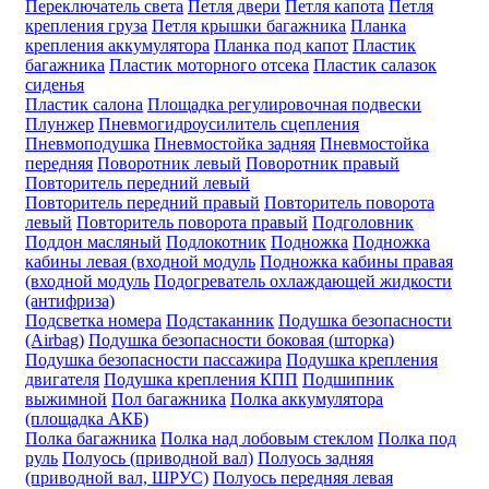
Переключатель света
Петля двери
Петля капота
Петля
крепления груза
Петля крышки багажника
Планка
крепления аккумулятора
Планка под капот
Пластик
багажника
Пластик моторного отсека
Пластик салазок
сиденья
Пластик салона
Площадка регулировочная подвески
Плунжер
Пневмогидроусилитель сцепления
Пневмоподушка
Пневмостойка задняя
Пневмостойка
передняя
Поворотник левый
Поворотник правый
Повторитель передний левый
Повторитель передний правый
Повторитель поворота
левый
Повторитель поворота правый
Подголовник
Поддон масляный
Подлокотник
Подножка
Подножка
кабины левая (входной модуль
Подножка кабины правая
(входной модуль
Подогреватель охлаждающей жидкости
(антифриза)
Подсветка номера
Подстаканник
Подушка безопасности
(Airbag)
Подушка безопасности боковая (шторка)
Подушка безопасности пассажира
Подушка крепления
двигателя
Подушка крепления КПП
Подшипник
выжимной
Пол багажника
Полка аккумулятора
(площадка АКБ)
Полка багажника
Полка над лобовым стеклом
Полка под
руль
Полуось (приводной вал)
Полуось задняя
(приводной вал, ШРУС)
Полуось передняя левая