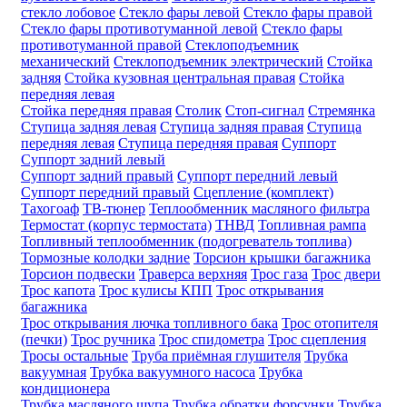
стекло лобовое
Стекло фары левой
Стекло фары правой
Стекло фары противотуманной левой
Стекло фары
противотуманной правой
Стеклоподъемник
механический
Стеклоподъемник электрический
Стойка
задняя
Стойка кузовная центральная правая
Стойка
передняя левая
Стойка передняя правая
Столик
Стоп-сигнал
Стремянка
Ступица задняя левая
Ступица задняя правая
Ступица
передняя левая
Ступица передняя правая
Суппорт
Суппорт задний левый
Суппорт задний правый
Суппорт передний левый
Суппорт передний правый
Сцепление (комплект)
Тахогоаф
ТВ-тюнер
Теплообменник масляного фильтра
Термостат (корпус термостата)
ТНВД
Топливная рампа
Топливный теплообменник (подогреватель топлива)
Тормозные колодки задние
Торсион крышки багажника
Торсион подвески
Траверса верхняя
Трос газа
Трос двери
Трос капота
Трос кулисы КПП
Трос открывания
багажника
Трос открывания лючка топливного бака
Трос отопителя
(печки)
Трос ручника
Трос спидометра
Трос сцепления
Тросы остальные
Труба приёмная глушителя
Трубка
вакуумная
Трубка вакуумного насоса
Трубка
кондиционера
Трубка масляного щупа
Трубка обратки форсунки
Трубка