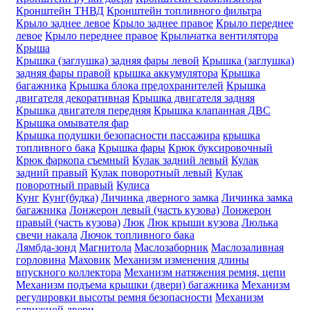
Кронштейн ТНВД
Кронштейн топливного фильтра
Крыло заднее левое
Крыло заднее правое
Крыло переднее
левое
Крыло переднее правое
Крыльчатка вентилятора
Крыша
Крышка (заглушка) задняя фары левой
Крышка (заглушка)
задняя фары правой
крышка аккумулятора
Крышка
багажника
Крышка блока предохранителей
Крышка
двигателя декоративная
Крышка двигателя задняя
Крышка двигателя передняя
Крышка клапанная ДВС
Крышка омывателя фар
Крышка подушки безопасности пассажира
крышка
топливного бака
Крышка фары
Крюк буксировочный
Крюк фаркопа съемный
Кулак задний левый
Кулак
задний правый
Кулак поворотный левый
Кулак
поворотный правый
Кулиса
Кунг
Кунг(будка)
Личинка дверного замка
Личинка замка
багажника
Лонжерон левый (часть кузова)
Лонжерон
правый (часть кузова)
Люк
Люк крыши кузова
Люлька
свечи накала
Лючок топливного бака
Лямбда-зонд
Магнитола
Маслозаборник
Маслозаливная
горловина
Маховик
Механизм изменения длины
впускного коллектора
Механизм натяжения ремня, цепи
Механизм подъема крышки (двери) багажника
Механизм
регулировки высоты ремня безопасности
Механизм
сдвижной двери