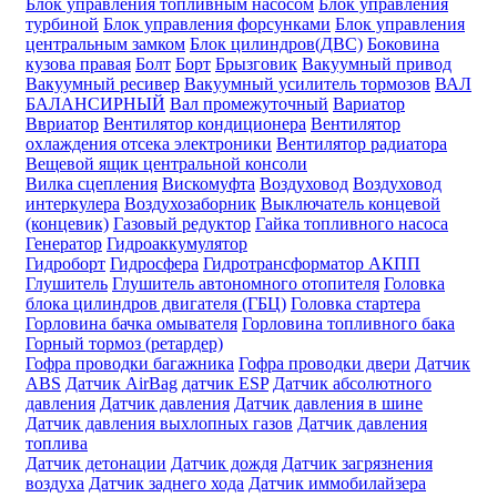
Блок управления топливным насосом
Блок управления
турбиной
Блок управления форсунками
Блок управления
центральным замком
Блок цилиндров(ДВС)
Боковина
кузова правая
Болт
Борт
Брызговик
Вакуумный привод
Вакуумный ресивер
Вакуумный усилитель тормозов
ВАЛ
БАЛАНСИРНЫЙ
Вал промежуточный
Вариатор
Ввриатор
Вентилятор кондиционера
Вентилятор
охлаждения отсека электроники
Вентилятор радиатора
Вещевой ящик центральной консоли
Вилка сцепления
Вискомуфта
Воздуховод
Воздуховод
интеркулера
Воздухозаборник
Выключатель концевой
(концевик)
Газовый редуктор
Гайка топливного насоса
Генератор
Гидроаккумулятор
Гидроборт
Гидросфера
Гидротрансформатор АКПП
Глушитель
Глушитель автономного отопителя
Головка
блока цилиндров двигателя (ГБЦ)
Головка стартера
Горловина бачка омывателя
Горловина топливного бака
Горный тормоз (ретардер)
Гофра проводки багажника
Гофра проводки двери
Датчик
ABS
Датчик AirBag
датчик ESP
Датчик абсолютного
давления
Датчик давления
Датчик давления в шине
Датчик давления выхлопных газов
Датчик давления
топлива
Датчик детонации
Датчик дождя
Датчик загрязнения
воздуха
Датчик заднего хода
Датчик иммобилайзера