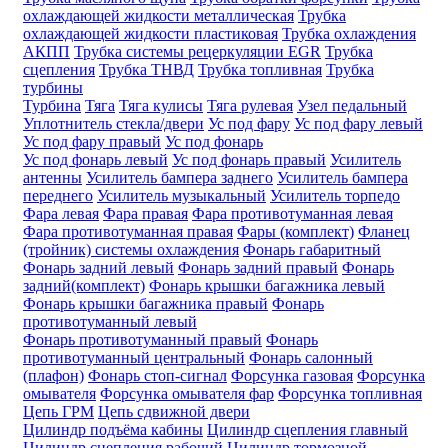
охлаждающей жидкости металлическая
Трубка
охлаждающей жидкости пластиковая
Трубка охлаждения
АКПП
Трубка системы рецеркуляции EGR
Трубка
сцепления
Трубка ТНВД
Трубка топливная
Трубка
турбины
Турбина
Тяга
Тяга кулисы
Тяга рулевая
Узел педальный
Уплотнитель стекла/двери
Ус под фару
Ус под фару левый
Ус под фару правый
Ус под фонарь
Ус под фонарь левый
Ус под фонарь правый
Усилитель
антенны
Усилитель бампера заднего
Усилитель бампера
переднего
Усилитель музыкальный
Усилитель торпедо
Фара левая
Фара правая
Фара противотуманная левая
Фара противотуманная правая
Фары (комплект)
Фланец
(тройник) системы охлаждения
Фонарь габаритный
Фонарь задний левый
Фонарь задний правый
Фонарь
задний(комплект)
Фонарь крышки багажника левый
Фонарь крышки багажника правый
Фонарь
противотуманный левый
Фонарь противотуманный правый
Фонарь
противотуманный центральный
Фонарь салонный
(плафон)
Фонарь стоп-сигнал
Форсунка газовая
Форсунка
омывателя
Форсунка омывателя фар
Форсунка топливная
Цепь ГРМ
Цепь сдвижной двери
Цилиндр подъёма кабины
Цилиндр сцепления главный
Цилиндр сцепления рабочий
Цилиндр тормозной