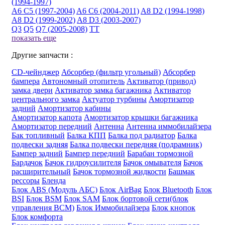
(1994-1997)
A6 C5 (1997-2004)
A6 C6 (2004-2011)
A8 D2 (1994-1998)
A8 D2 (1999-2002)
A8 D3 (2003-2007)
Q3
Q5
Q7 (2005-2008)
TT
показать еще
Другие запчасти :
CD-чейнджер
Абсорбер (фильтр угольный)
Абсорбер
бампера
Автономный отопитель
Активатор (привод)
замка двери
Активатор замка багажника
Активатор
центрального замка
Актуатор турбины
Амортизатор
задний
Амортизатор кабины
Амортизатор капота
Амортизатор крышки багажника
Амортизатор передний
Антенна
Антенна иммобилайзера
Бак топливный
Балка КПП
Балка под радиатор
Балка
подвески задняя
Балка подвески передняя (подрамник)
Бампер задний
Бампер передний
Барабан тормозной
Бардачок
Бачок гидроусилителя
Бачок омывателя
Бачок
расширительный
Бачок тормозной жидкости
Башмак
рессоры
Бленда
Блок ABS (Модуль АБС)
Блок AirBag
Блок Bluetooth
Блок
BSI
Блок BSM
Блок SAM
Блок бортовой сети(блок
управления BCM)
Блок Иммобилайзера
Блок кнопок
Блок комфорта