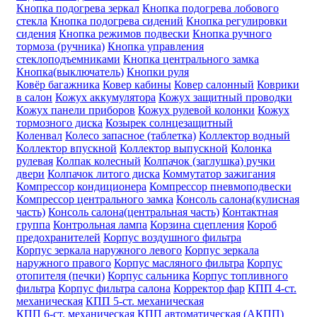
Кнопка подогрева зеркал
Кнопка подогрева лобового
стекла
Кнопка подогрева сидений
Кнопка регулировки
сидения
Кнопка режимов подвески
Кнопка ручного
тормоза (ручника)
Кнопка управления
стеклоподъемниками
Кнопка центрального замка
Кнопка(выключатель)
Кнопки руля
Ковёр багажника
Ковер кабины
Ковер салонный
Коврики
в салон
Кожух аккумулятора
Кожух защитный проводки
Кожух панели приборов
Кожух рулевой колонки
Кожух
тормозного диска
Козырек солнцезащитный
Коленвал
Колесо запасное (таблетка)
Коллектор водный
Коллектор впускной
Коллектор выпускной
Колонка
рулевая
Колпак колесный
Колпачок (заглушка) ручки
двери
Колпачок литого диска
Коммутатор зажигания
Компрессор кондиционера
Компрессор пневмоподвески
Компрессор центрального замка
Консоль салона(кулисная
часть)
Консоль салона(центральная часть)
Контактная
группа
Контрольная лампа
Корзина сцепления
Короб
предохранителей
Корпус воздушного фильтра
Корпус зеркала наружного левого
Корпус зеркала
наружного правого
Корпус масляного фильтра
Корпус
отопителя (печки)
Корпус сальника
Корпус топливного
фильтра
Корпус фильтра салона
Корректор фар
КПП 4-ст.
механическая
КПП 5-ст. механическая
КПП 6-ст. механическая
КПП автоматическая (АКПП)