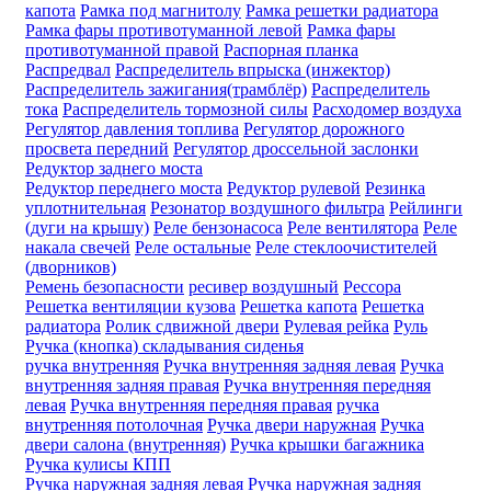
капота
Рамка под магнитолу
Рамка решетки радиатора
Рамка фары противотуманной левой
Рамка фары
противотуманной правой
Распорная планка
Распредвал
Распределитель впрыска (инжектор)
Распределитель зажигания(трамблёр)
Распределитель
тока
Распределитель тормозной силы
Расходомер воздуха
Регулятор давления топлива
Регулятор дорожного
просвета передний
Регулятор дроссельной заслонки
Редуктор заднего моста
Редуктор переднего моста
Редуктор рулевой
Резинка
уплотнительная
Резонатор воздушного фильтра
Рейлинги
(дуги на крышу)
Реле бензонасоса
Реле вентилятора
Реле
накала свечей
Реле остальные
Реле стеклоочистителей
(дворников)
Ремень безопасности
ресивер воздушный
Рессора
Решетка вентиляции кузова
Решетка капота
Решетка
радиатора
Ролик сдвижной двери
Рулевая рейка
Руль
Ручка (кнопка) складывания сиденья
ручка внутренняя
Ручка внутренняя задняя левая
Ручка
внутренняя задняя правая
Ручка внутренняя передняя
левая
Ручка внутренняя передняя правая
ручка
внутренняя потолочная
Ручка двери нaружная
Ручка
двери салона (внутренняя)
Ручка крышки багажника
Ручка кулисы КПП
Ручка наружная задняя левая
Ручка наружная задняя