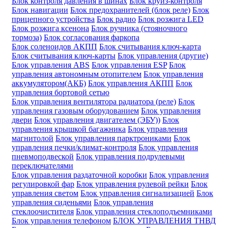
Блок контроля давления в шинах
Блок круиз-контроля
Блок навигации
Блок предохранителей (блок реле)
Блок
прицепного устройства
Блок радио
Блок розжига LED
Блок розжига ксенона
Блок ручника (стояночного
тормоза)
Блок согласования фаркопа
Блок соленоидов АКПП
Блок считывания ключ-карта
Блок считывания ключ-карты
Блок управления (другие)
Блок управления ABS
Блок управления ESP
Блок
управления автономным отопителем
Блок управления
аккумулятором(АКБ)
Блок управления АКПП
Блок
управления бортовой сетью
Блок управления вентилятора радиатора (реле)
Блок
управления газовым оборудованием
Блок управления
двери
Блок управления двигателем (ЭБУ))
Блок
управления крышкой багажника
Блок управления
магнитолой
Блок управления парктрониками
Блок
управления печки/климат-контроля
Блок управления
пневмоподвеской
Блок управления подрулевыми
переключателями
Блок управления раздаточной коробки
Блок управления
регулировкой фар
Блок управления рулевой рейки
Блок
управления светом
Блок управления сигнализацией
Блок
управления сиденьями
Блок управления
стеклоочистителя
Блок управления стеклоподъемниками
Блок управления телефоном
БЛОК УПРАВЛЕНИЯ ТНВД