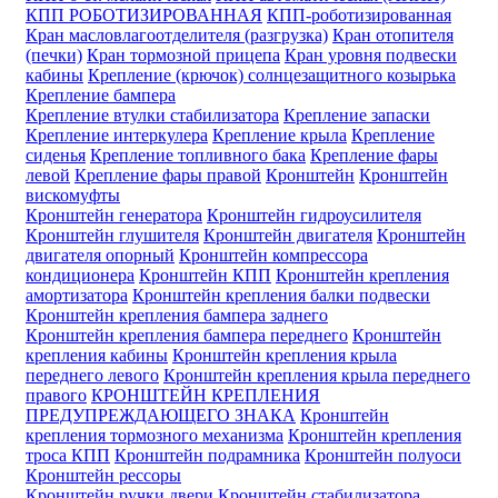
КПП РОБОТИЗИРОВАННАЯ
КПП-роботизированная
Кран масловлагоотделителя (разгрузка)
Кран отопителя
(печки)
Кран тормозной прицепа
Кран уровня подвески
кабины
Крепление (крючок) солнцезащитного козырька
Крепление бампера
Крепление втулки стабилизатора
Крепление запаски
Крепление интеркулера
Крепление крыла
Крепление
сиденья
Крепление топливного бака
Крепление фары
левой
Крепление фары правой
Кронштейн
Кронштейн
вискомуфты
Кронштейн генератора
Кронштейн гидроусилителя
Кронштейн глушителя
Кронштейн двигателя
Кронштейн
двигателя опорный
Кронштейн компрессора
кондиционера
Кронштейн КПП
Кронштейн крепления
амортизатора
Кронштейн крепления балки подвески
Кронштейн крепления бампера заднего
Кронштейн крепления бампера переднего
Кронштейн
крепления кабины
Кронштейн крепления крыла
переднего левого
Кронштейн крепления крыла переднего
правого
КРОНШТЕЙН КРЕПЛЕНИЯ
ПРЕДУПРЕЖДАЮЩЕГО ЗНАКА
Кронштейн
крепления тормозного механизма
Кронштейн крепления
троса КПП
Кронштейн подрамника
Кронштейн полуоси
Кронштейн рессоры
Кронштейн ручки двери
Кронштейн стабилизатора