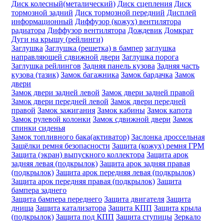
Диск колесный(металический)
Диск сцепления
Диск
тормозной задний
Диск тормозной передний
Дисплей
информационный
Диффузор (кожух) вентилятора
радиатора
Диффузор вентилятора
Дождевик
Домкрат
Дуги на крышу (рейлинги)
Заглушка
Заглушка (решетка) в бампер
заглушка
направляющей сдвижной двери
Заглушка порога
Заглушка рейлингов
Задняя панель кузова
Задняя часть
кузова (тазик)
Замок багажника
Замок бардачка
Замок
двери
Замок двери задней левой
Замок двери задней правой
Замок двери передней левой
Замок двери передней
правой
Замок зажигания
Замок кабины
Замок капота
Замок рулевой колонки
Замок сдвижной двери
Замок
спинки сиденья
Замок топливного бака(активатор)
Заслонка дроссельная
Защёлки ремня безопасности
Защита (кожух) ремня ГРМ
Защита (экран) выпускного коллектора
Защита арок
задняя левая (подкрылок)
Защита арок задняя правая
(подкрылок)
Защита арок передняя левая (подкрылок)
Защита арок передняя правая (подкрылок)
Защита
бампера заднего
Защита бампера переднего
Защита двигателя
Защита
днища
Защита катализатора
Защита КПП
Защита крыла
(подкрылок)
Защита под КПП
Защита ступицы
Зеркало