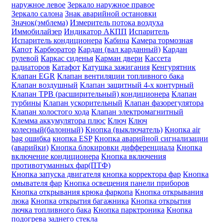
наружное левое
Зеркало наружное правое
Зеркало салона
Знак аварийной остановки
Значок(эмблема)
Измеритель потока воздуха
Иммобилайзер
Индикатор АКПП
Испаритель
Испаритель кондиционера
Кабина
Камера тормозная
Капот
Карбюратор
Кардан (вал карданный)
Кардан
рулевой
Каркас сиденья
Карман двери
Кассета
радиаторов
Катафот
Катушка зажигания
Кенгурятник
Клапан EGR
Клапан вентиляции топливного бака
Клапан воздушный
Клапан защитный 4-х контурный
Клапан ТРВ (расширительный) кондиционера
Клапан
турбины
Клапан ускорительный
Клапан фазорегулятора
Клапан холостого хода
Клапан электромагнитный
Клемма аккумулятора плюс
Ключ
Ключ
колесный(балонный)
Кнопка (выключатель)
Кнопка air
bag ошибка
кнопка ESP
Кнопка аварийной сигнализации
(аварийки)
Кнопка блокировки дифференциала
Кнопка
включение кондиционера
Кнопка включения
противотуманных фар(ПТФ)
Кнопка запуска двигателя
кнопка корректора фар
Кнопка
омывателя фар
Кнопка освещения панели приборов
Кнопка открывания крюка фаркопа
Кнопка открывания
люка
Кнопка открытия багажника
Кнопка открытия
лючка топливного бака
Кнопка парктроника
Кнопка
подогрева заднего стекла