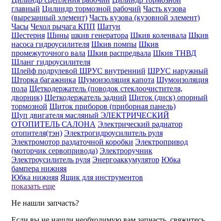
главный
Цилиндр тормозной рабочий
Часть кузова
(вырезанный элемент)
Часть кузова (кузовной элемент)
Часы
Чехол рычага КПП
Шатун
Шестерня
Шины
шкив генератора
Шкив коленвала
Шкив
насоса гидроусилителя
Шкив помпы
Шкив
промежуточного вала
Шкив распредвала
Шкив ТНВД
Шланг гидроусилителя
Шлейф подрулевой
ШРУС внутренний
ШРУС наружный
Шторка багажника
Шумоизоляция капота
Шумоизоляция
пола
Щеткодержатель (поводок стеклоочистителя,
дворник)
Щеткодержатель задний
Щиток (диск) опорный
тормозной
Щиток приборов (приборная панель)
Щуп двигателя масляный
ЭЛЕКТРИЧЕСКИЙ
ОТОПИТЕЛЬ САЛОНА
Электрический радиатор
отопителя(тэн)
Электрогидроусилитель руля
Электромотор раздаточной коробки
Электропривод
(моторчик сервопривода)
Электроручник
Электроусилитель руля
Энергоаккумулятор
Юбка
бампера нижняя
Юбка нижняя
Ящик для инструментов
показать еще
Не нашли запчасть?
Если вы не нашли необходимую вам запчасть, свяжитесь