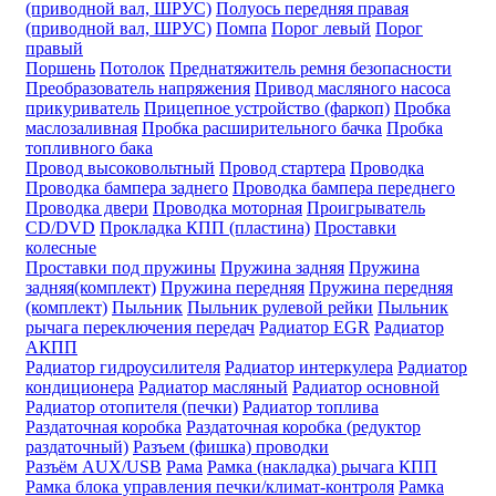
(приводной вал, ШРУС)
Полуось передняя правая
(приводной вал, ШРУС)
Помпа
Порог левый
Порог
правый
Поршень
Потолок
Преднатяжитель ремня безопасности
Преобразователь напряжения
Привод масляного насоса
прикуриватель
Прицепное устройство (фаркоп)
Пробка
маслозаливная
Пробка расширительного бачка
Пробка
топливного бака
Провод высоковольтный
Провод стартера
Проводка
Проводка бампера заднего
Проводка бампера переднего
Проводка двери
Проводка моторная
Проигрыватель
CD/DVD
Прокладка КПП (пластина)
Проставки
колесные
Проставки под пружины
Пружина задняя
Пружина
задняя(комплект)
Пружина передняя
Пружина передняя
(комплект)
Пыльник
Пыльник рулевой рейки
Пыльник
рычага переключения передач
Радиатор EGR
Радиатор
АКПП
Радиатор гидроусилителя
Радиатор интеркулера
Радиатор
кондиционера
Радиатор масляный
Радиатор основной
Радиатор отопителя (печки)
Радиатор топлива
Раздаточная коробка
Раздаточная коробка (редуктор
раздаточный)
Разъем (фишка) проводки
Разъём AUX/USB
Рама
Рамка (накладка) рычага КПП
Рамка блока управления печки/климат-контроля
Рамка