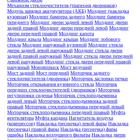
Механизм стеклоочистителя (трапеция дворников)
Модуль зарядки аккумулятора (АКБ)
Молдинг (накладка
кузовная)
Молдинг бампера заднего
Молдинг бампера
переднего
Молдинг двери задней левой
Молдинг двери
задней правой
Молдинг двери передней левой
Молдинг
двери передней правой
Молдинг капота
Молдинг крыла
Молдинг крыши
Молдинг лобового
стекла
Молдинг наружный кузовной
Молдинг стекла
двери задней левой наружный
Молдинг стекла двери
задней правой наружный
Молдинг стекла двери передней
левой наружный
Молдинг стекла двери передней правой
наружный
Моновпрыск
Мост ведущий
Мост задний
Мост передний
Моторчик заднего
стеклоочистителя (дворника)
Моторчик заслонки печки
Моторчик открывания кузовного стекла
Моторчик
передних стеклоочистителей (дворников)
Моторчик
регулировки сиденья
Моторчик стеклоподъемника
задний левый
Моторчик стеклоподъемника задний
правый
Моторчик стеклоподъемника передний левый
Моторчик стеклоподъемника передний правый
Муфта
вентилятора
Муфта кардана
Нагнетатель воздуха
(компрессор)
Накладка (ресничка) левой фары
Накладка
(ресничка) правой фары
Накладка (ресничка) фары
ошибка
Накладка воздушного фильтра
Накладка двери