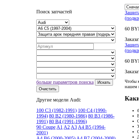
Поиск запчастей
Защита
(подкр
60 BY
Заказа
Защита
(подкр
60 BY
Заказа
Чтобы 
больше параметров поиска
Искать
нашем к
Очистить
Каки
Другие модели Audi:
100 C3 (1982-1991)
100 C4 (1990-
1994)
80 B2 (1980-1986)
80 B3 (1986-
1991)
80 B4 (1991-1996)
90 Coupe
A1
A2
A3
A4 B5 (1994-
2001)
A4 B6 (2000-2005)
A4 B7 (2004-2008)