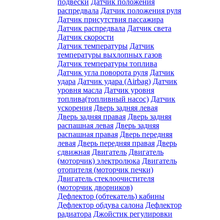
подвески
Датчик положения
распредвала
Датчик положения руля
Датчик присутствия пассажира
Датчик распредвала
Датчик света
Датчик скорости
Датчик температуры
Датчик
температуры выхлопных газов
Датчик температуры топлива
Датчик угла поворота руля
Датчик
удара
Датчик удара (Airbag)
Датчик
уровня масла
Датчик уровня
топлива(топливный насос)
Датчик
ускорения
Дверь задняя левая
Дверь задняя правая
Дверь задняя
распашная левая
Дверь задняя
распашная правая
Дверь передняя
левая
Дверь передняя правая
Дверь
сдвижная
Двигатель
Двигатель
(моторчик) электролюка
Двигатель
отопителя (моторчик печки)
Двигатель стеклоочистителя
(моторчик дворников)
Дефлектор (обтекатель) кабины
Дефлектор обдува салона
Дефлектор
радиатора
Джойстик регулировки