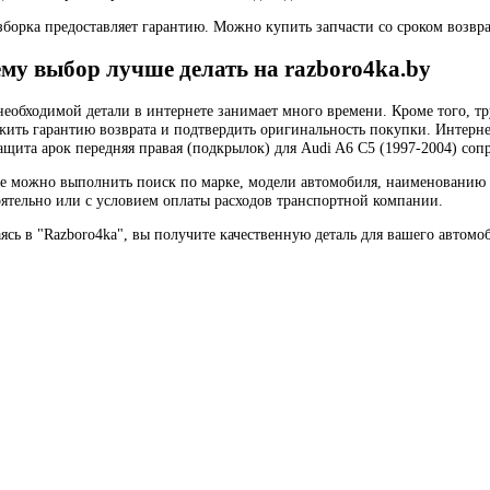
борка предоставляет гарантию. Можно купить запчасти со сроком возвра
му выбор лучше делать на razboro4ka.by
еобходимой детали в интернете занимает много времени. Кроме того, тр
жить гарантию возврата и подтвердить оригинальность покупки. Интерне
ащита арок передняя правая (подкрылок) для Audi A6 C5 (1997-2004) соп
те можно выполнить поиск по марке, модели автомобиля, наименованию 
оятельно или с условием оплаты расходов транспортной компании.
сь в "Razboro4ka", вы получите качественную деталь для вашего автомо