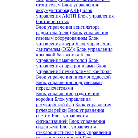
отопителем
Блок управления
аккумулятором(АКБ)
Блок
управления АКПП
Блок управления
бортовой сетью
Блок управления вентилятора
радиатора (реле)
Блок управления
газовым оборудованием
Блок
управления двери
Блок управления
двигателем (ЭБУ))
Блок управления
крышкой багажника
Блок
управления магнитолой
Блок
управления парктрониками
Блок
управления печки/климат-контроля
Блок управления пневмоподвеской
Блок управления подрулевыми
переключателями
Блок управления раздаточной
коробки
Блок управления
регулировкой фар
Блок управления
рулевой рейки
Блок управления
светом
Блок управления
сигнализацией
Блок управления
сиденьями
Блок управления
стеклоочистителя
Блок управления
стеклоподъемниками
Блок