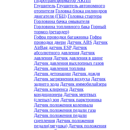
Гидротрансформатор АКПП
Глушитель
Глушитель автономного
отопителя
Головка блока цилиндров
двигателя (ГБЦ)
Головка стартера
Горловина бачка омывателя
Горловина топливного бака
Горный
тормоз (ретардер)
Гофра проводки багажника
Гофра
проводки двери
Датчик ABS
Датчик
AirBag
датчик ESP
Датчик
абсолютного давления
Датчик
давления
Датчик давления в шине
Датчик давления выхлопных газов
Датчик давления топлива
Датчик детонации
Датчик дождя
Датчик загрязнения воздуха
Датчик
заднего хода
Датчик иммобилайзера
Датчик клиренса
Датчик
кондиционера
Датчик мертвых
(слепых) зон
Датчик парктроника
Датчик положения коленвала
Датчик положения педали газа
Датчик положения педали
сцепления
Датчик положения
педали(лягушка)
Датчик положения