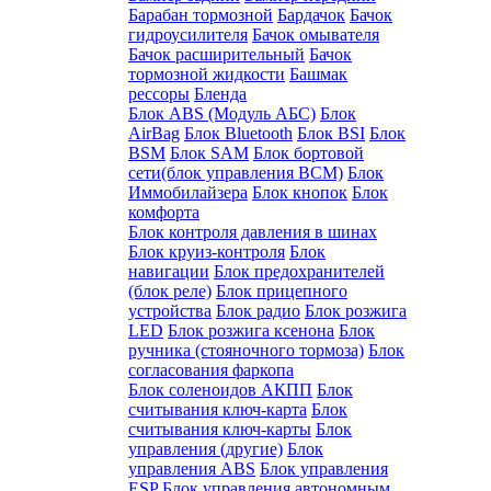
Барабан тормозной
Бардачок
Бачок
гидроусилителя
Бачок омывателя
Бачок расширительный
Бачок
тормозной жидкости
Башмак
рессоры
Бленда
Блок ABS (Модуль АБС)
Блок
AirBag
Блок Bluetooth
Блок BSI
Блок
BSM
Блок SAM
Блок бортовой
сети(блок управления BCM)
Блок
Иммобилайзера
Блок кнопок
Блок
комфорта
Блок контроля давления в шинах
Блок круиз-контроля
Блок
навигации
Блок предохранителей
(блок реле)
Блок прицепного
устройства
Блок радио
Блок розжига
LED
Блок розжига ксенона
Блок
ручника (стояночного тормоза)
Блок
согласования фаркопа
Блок соленоидов АКПП
Блок
считывания ключ-карта
Блок
считывания ключ-карты
Блок
управления (другие)
Блок
управления ABS
Блок управления
ESP
Блок управления автономным