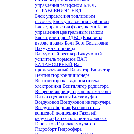
управления телефоном
БЛОК
УПРАВЛЕНИЯ ТНВД
Блок управления топливным
насосом
Блок управления турбиной
Блок управления форсунками
Блок
управления центральным замком
Блок цилиндров(ДВС)
Боковина
кузова правая
Болт
Борт
Брызговик
Вакуумный привод
Вакуумный ресивер
Вакуумный
усилитель тормозов
ВАЛ
БАЛАНСИРНЫЙ
Вал
промежуточный
Вариатор
Ввриатор
Вентилятор кондиционера
Вентилятор охлаждения отсека
электроники
Вентилятор радиатора
Вещевой ящик центральной консоли
Вилка сцепления
Вискомуфта
Воздуховод
Воздуховод интеркулера
Воздухозаборник
Выключатель
концевой (концевик)
Газовый
редуктор
Гайка топливного насоса
Генератор
Гидроаккумулятор
Гидроборт
Гидросфера