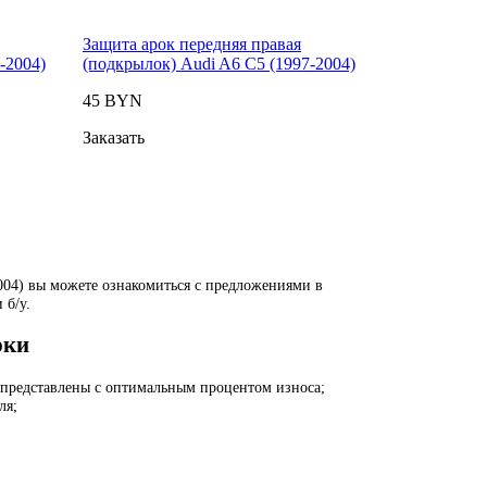
Защита арок передняя правая
-2004)
(подкрылок) Audi A6 C5 (1997-2004)
45 BYN
Заказать
2004) вы можете ознакомиться с предложениями в
 б/у.
рки
) представлены с оптимальным процентом износа;
ля;