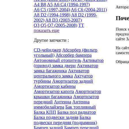
A4 B8
A5
A6 C4 (1994-1997)
Автораз
A6 C5 (1997-2004)
A6 C6 (2004-2011)
A8 D2 (1994-1998)
A8 D2 (1999-
Поче
2002)
A8 D3 (2003-2007)
Q3
Q5
Q7 (2005-2008)
TT
Поиск н
показать еще
предло
сайте З
Другие запчасти :
На сай
CD-чейнджер
Абсорбер (фильтр
самост
угольный)
Абсорбер бампера
Автономный отопитель
Активатор
Обращая
(привод) замка двери
Активатор
замка багажника
Активатор
центрального замка
Актуатор
турбины
Амортизатор задний
Амортизатор кабины
Амортизатор капота
Амортизатор
крышки багажника
Амортизатор
передний
Антенна
Антенна
иммобилайзера
Бак топливный
Балка КПП
Балка под радиатор
Балка подвески задняя
Балка
подвески передняя (подрамник)
Бампер задний
Бампер передний