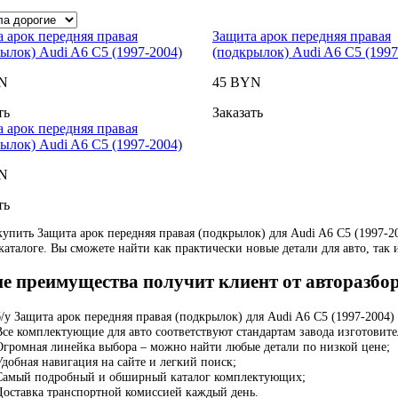
 арок передняя правая
Защита арок передняя правая
ылок) Audi A6 C5 (1997-2004)
(подкрылок) Audi A6 C5 (1997
N
45 BYN
ть
Заказать
 арок передняя правая
ылок) Audi A6 C5 (1997-2004)
N
ть
купить Защита арок передняя правая (подкрылок) для Audi A6 C5 (1997-
аталоге. Вы сможете найти как практически новые детали для авто, так и
е преимущества получит клиент от авторазбо
б/у Защита арок передняя правая (подкрылок) для Audi A6 C5 (1997-2004
Все комплектующие для авто соответствуют стандартам завода изготовите
Огромная линейка выбора – можно найти любые детали по низкой цене;
Удобная навигация на сайте и легкий поиск;
Самый подробный и обширный каталог комплектующих;
Доставка транспортной комиссией каждый день.