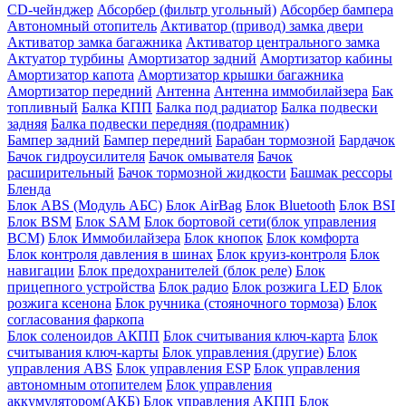
CD-чейнджер
Абсорбер (фильтр угольный)
Абсорбер бампера
Автономный отопитель
Активатор (привод) замка двери
Активатор замка багажника
Активатор центрального замка
Актуатор турбины
Амортизатор задний
Амортизатор кабины
Амортизатор капота
Амортизатор крышки багажника
Амортизатор передний
Антенна
Антенна иммобилайзера
Бак
топливный
Балка КПП
Балка под радиатор
Балка подвески
задняя
Балка подвески передняя (подрамник)
Бампер задний
Бампер передний
Барабан тормозной
Бардачок
Бачок гидроусилителя
Бачок омывателя
Бачок
расширительный
Бачок тормозной жидкости
Башмак рессоры
Бленда
Блок ABS (Модуль АБС)
Блок AirBag
Блок Bluetooth
Блок BSI
Блок BSM
Блок SAM
Блок бортовой сети(блок управления
BCM)
Блок Иммобилайзера
Блок кнопок
Блок комфорта
Блок контроля давления в шинах
Блок круиз-контроля
Блок
навигации
Блок предохранителей (блок реле)
Блок
прицепного устройства
Блок радио
Блок розжига LED
Блок
розжига ксенона
Блок ручника (стояночного тормоза)
Блок
согласования фаркопа
Блок соленоидов АКПП
Блок считывания ключ-карта
Блок
считывания ключ-карты
Блок управления (другие)
Блок
управления ABS
Блок управления ESP
Блок управления
автономным отопителем
Блок управления
аккумулятором(АКБ)
Блок управления АКПП
Блок