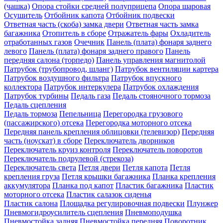
(чашка)
Опора стойки средней полуприцепа
Опора шаровая
Осушитель
Отбойник капота
Отбойник подвески
Ответная часть (скоба) замка двери
Ответная часть замка
багажника
Отопитель в сборе
Отражатель фары
Охладитель
отработанных газов
Очечник
Панель (плата) фонаря заднего
левого
Панель (плата) фонаря заднего правого
Панель
передняя салона (торпедо)
Панель управления магнитолой
Патрубок (трубопровод, шланг)
Патрубок вентиляции картера
Патрубок воздушного фильтра
Патрубок впускного
коллектора
Патрубок интеркулера
Патрубок охлаждения
Патрубок турбины
Педаль газа
Педаль стояночного тормоза
Педаль сцепления
Педаль тормоза
Пепельница
Перегородка грузового
(пассажирского) отсека
Перегородка моторного отсека
Передняя панель крепления облицовки (телевизор)
Передняя
часть (ноускат) в сборе
Переключатель дворников
Переключатель круиз контроля
Переключатель поворотов
Переключатель подрулевой (стрекоза)
Переключатель света
Петля двери
Петля капота
Петля
крепления груза
Петля крышки багажника
Планка крепления
аккумулятора
Планка под капот
Пластик багажника
Пластик
моторного отсека
Пластик салазок сиденья
Пластик салона
Площадка регулировочная подвески
Плунжер
Пневмогидроусилитель сцепления
Пневмоподушка
Пневмостойка задняя
Пневмостойка передняя
Поворотник