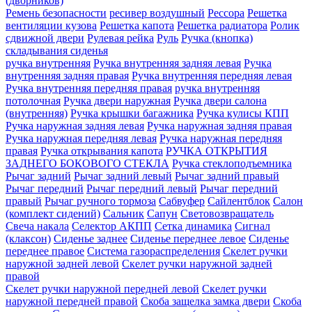
(дворников)
Ремень безопасности
ресивер воздушный
Рессора
Решетка
вентиляции кузова
Решетка капота
Решетка радиатора
Ролик
сдвижной двери
Рулевая рейка
Руль
Ручка (кнопка)
складывания сиденья
ручка внутренняя
Ручка внутренняя задняя левая
Ручка
внутренняя задняя правая
Ручка внутренняя передняя левая
Ручка внутренняя передняя правая
ручка внутренняя
потолочная
Ручка двери нaружная
Ручка двери салона
(внутренняя)
Ручка крышки багажника
Ручка кулисы КПП
Ручка наружная задняя левая
Ручка наружная задняя правая
Ручка наружная передняя левая
Ручка наружная передняя
правая
Ручка открывания капота
РУЧКА ОТКРЫТИЯ
ЗАДНЕГО БОКОВОГО СТЕКЛА
Ручка стеклоподъемника
Рычаг задний
Рычаг задний левый
Рычаг задний правый
Рычаг передний
Рычаг передний левый
Рычаг передний
правый
Рычаг ручного тормоза
Сабвуфер
Сайлентблок
Салон
(комплект сидений)
Сальник
Сапун
Световозвращатель
Свеча накала
Селектор АКПП
Сетка динамика
Сигнал
(клаксон)
Сиденье заднее
Сиденье переднее левое
Сиденье
переднее правое
Система газораспределения
Скелет ручки
наружной задней левой
Скелет ручки наружной задней
правой
Скелет ручки наружной передней левой
Скелет ручки
наружной передней правой
Скоба защелка замка двери
Скоба