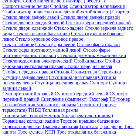
суппорта
Сопротивление вентилятора ( реостат )
Сопротивление печки
Спойлер
Стабилизатор напряжения
Стабилизатор подвески (поперечной устойчивости)
Стартер
Стекло двери задней левой
Стекло двери задней правой
Стекло двери передней левой
Стекло двери передней правой
Стекло двери сдвижной
Стекло заднее
Стекло зеркала заднего
вида
Стекло крышки багажника
Стекло кузовное боковое
левое
Стекло кузовное боковое правое
стекло лобовое
Стекло фары левой
Стекло фары правой
Стекло фары противотуманной левой
Стекло фары
противотуманной правой
Стеклоподъемник механический
Стеклоподъемник электрический
Стойка задняя
Стойка
кузовная центральная правая
Стойка передняя левая
Стойка передняя правая
Столик
Стоп-сигнал
Стремянка
Ступица задняя левая
Ступица задняя правая
Ступица
передняя левая
Ступица передняя правая
Суппорт
Суппорт
задний левый
Суппорт задний правый
Суппорт передний левый
Суппорт
передний правый
Сцепление (комплект)
Тахогоаф
ТВ-тюнер
Теплообменник масляного фильтра
Термостат (корпус
термостата)
ТНВД
Топливная рампа
Топливный теплообменник (подогреватель топлива)
Тормозные колодки задние
Торсион крышки багажника
Торсион подвески
Траверса верхняя
Трос газа
Трос двери
Трос
капота
Трос кулисы КПП
Трос открывания багажника