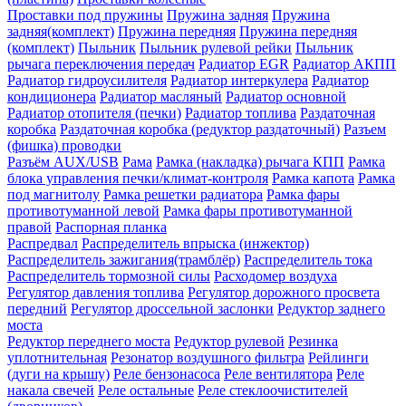
Проставки под пружины
Пружина задняя
Пружина
задняя(комплект)
Пружина передняя
Пружина передняя
(комплект)
Пыльник
Пыльник рулевой рейки
Пыльник
рычага переключения передач
Радиатор EGR
Радиатор АКПП
Радиатор гидроусилителя
Радиатор интеркулера
Радиатор
кондиционера
Радиатор масляный
Радиатор основной
Радиатор отопителя (печки)
Радиатор топлива
Раздаточная
коробка
Раздаточная коробка (редуктор раздаточный)
Разъем
(фишка) проводки
Разъём AUX/USB
Рама
Рамка (накладка) рычага КПП
Рамка
блока управления печки/климат-контроля
Рамка капота
Рамка
под магнитолу
Рамка решетки радиатора
Рамка фары
противотуманной левой
Рамка фары противотуманной
правой
Распорная планка
Распредвал
Распределитель впрыска (инжектор)
Распределитель зажигания(трамблёр)
Распределитель тока
Распределитель тормозной силы
Расходомер воздуха
Регулятор давления топлива
Регулятор дорожного просвета
передний
Регулятор дроссельной заслонки
Редуктор заднего
моста
Редуктор переднего моста
Редуктор рулевой
Резинка
уплотнительная
Резонатор воздушного фильтра
Рейлинги
(дуги на крышу)
Реле бензонасоса
Реле вентилятора
Реле
накала свечей
Реле остальные
Реле стеклоочистителей