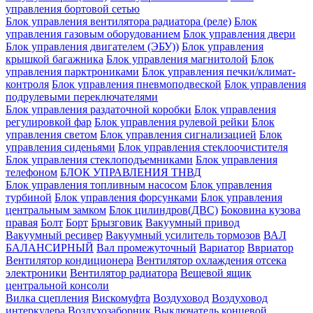
управления бортовой сетью
Блок управления вентилятора радиатора (реле)
Блок
управления газовым оборудованием
Блок управления двери
Блок управления двигателем (ЭБУ))
Блок управления
крышкой багажника
Блок управления магнитолой
Блок
управления парктрониками
Блок управления печки/климат-
контроля
Блок управления пневмоподвеской
Блок управления
подрулевыми переключателями
Блок управления раздаточной коробки
Блок управления
регулировкой фар
Блок управления рулевой рейки
Блок
управления светом
Блок управления сигнализацией
Блок
управления сиденьями
Блок управления стеклоочистителя
Блок управления стеклоподъемниками
Блок управления
телефоном
БЛОК УПРАВЛЕНИЯ ТНВД
Блок управления топливным насосом
Блок управления
турбиной
Блок управления форсунками
Блок управления
центральным замком
Блок цилиндров(ДВС)
Боковина кузова
правая
Болт
Борт
Брызговик
Вакуумный привод
Вакуумный ресивер
Вакуумный усилитель тормозов
ВАЛ
БАЛАНСИРНЫЙ
Вал промежуточный
Вариатор
Ввриатор
Вентилятор кондиционера
Вентилятор охлаждения отсека
электроники
Вентилятор радиатора
Вещевой ящик
центральной консоли
Вилка сцепления
Вискомуфта
Воздуховод
Воздуховод
интеркулера
Воздухозаборник
Выключатель концевой