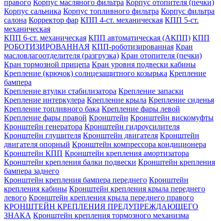
правого
Корпус масляного фильтра
Корпус отопителя (печки)
Корпус сальника
Корпус топливного фильтра
Корпус фильтра
салона
Корректор фар
КПП 4-ст. механическая
КПП 5-ст.
механическая
КПП 6-ст. механическая
КПП автоматическая (АКПП)
КПП
РОБОТИЗИРОВАННАЯ
КПП-роботизированная
Кран
масловлагоотделителя (разгрузка)
Кран отопителя (печки)
Кран тормозной прицепа
Кран уровня подвески кабины
Крепление (крючок) солнцезащитного козырька
Крепление
бампера
Крепление втулки стабилизатора
Крепление запаски
Крепление интеркулера
Крепление крыла
Крепление сиденья
Крепление топливного бака
Крепление фары левой
Крепление фары правой
Кронштейн
Кронштейн вискомуфты
Кронштейн генератора
Кронштейн гидроусилителя
Кронштейн глушителя
Кронштейн двигателя
Кронштейн
двигателя опорный
Кронштейн компрессора кондиционера
Кронштейн КПП
Кронштейн крепления амортизатора
Кронштейн крепления балки подвески
Кронштейн крепления
бампера заднего
Кронштейн крепления бампера переднего
Кронштейн
крепления кабины
Кронштейн крепления крыла переднего
левого
Кронштейн крепления крыла переднего правого
КРОНШТЕЙН КРЕПЛЕНИЯ ПРЕДУПРЕЖДАЮЩЕГО
ЗНАКА
Кронштейн крепления тормозного механизма