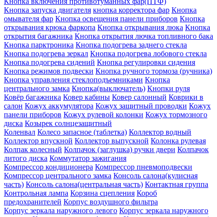
Кнопка включения противотуманных фар(ПТФ)
Кнопка запуска двигателя
кнопка корректора фар
Кнопка
омывателя фар
Кнопка освещения панели приборов
Кнопка
открывания крюка фаркопа
Кнопка открывания люка
Кнопка
открытия багажника
Кнопка открытия лючка топливного бака
Кнопка парктроника
Кнопка подогрева заднего стекла
Кнопка подогрева зеркал
Кнопка подогрева лобового стекла
Кнопка подогрева сидений
Кнопка регулировки сидения
Кнопка режимов подвески
Кнопка ручного тормоза (ручника)
Кнопка управления стеклоподъемниками
Кнопка
центрального замка
Кнопка(выключатель)
Кнопки руля
Ковёр багажника
Ковер кабины
Ковер салонный
Коврики в
салон
Кожух аккумулятора
Кожух защитный проводки
Кожух
панели приборов
Кожух рулевой колонки
Кожух тормозного
диска
Козырек солнцезащитный
Коленвал
Колесо запасное (таблетка)
Коллектор водный
Коллектор впускной
Коллектор выпускной
Колонка рулевая
Колпак колесный
Колпачок (заглушка) ручки двери
Колпачок
литого диска
Коммутатор зажигания
Компрессор кондиционера
Компрессор пневмоподвески
Компрессор центрального замка
Консоль салона(кулисная
часть)
Консоль салона(центральная часть)
Контактная группа
Контрольная лампа
Корзина сцепления
Короб
предохранителей
Корпус воздушного фильтра
Корпус зеркала наружного левого
Корпус зеркала наружного