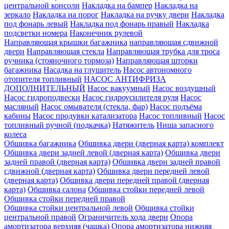
центральной консоли
Накладка на бампер
Накладка на
зеркало
Накладка на порог
Накладка на ручку двери
Накладка
под фонарь левый
Накладка под фонарь правый
Накладка
подсветки номера
Наконечник рулевой
Направляющая крышки багажника
направляющая сдвижной
двери
Направляющая стекла
Направляющая трубка для троса
ручника (стояночного тормоза)
Направляющая шторки
багажника
Насадка на глушитель
Насос автономного
отопителя топливный
НАСОС АНТИФРИЗА
ДОПОЛНИТЕЛЬНЫЙ
Насос вакуумный
Насос воздушный
Насос гидроподвески
Насос гидроусилителя руля
Насос
масляный
Насос омывателя (стекла, фар)
Насос подъёма
кабины
Насос продувки катализатора
Насос топливный
Насос
топливный ручной (подкачка)
Натяжитель
Ниша запасного
колеса
Обшивка багажника
Обшивка двери (дверная карта) комплект
Обшивка двери задней левой (дверная карта)
Обшивка двери
задней правой (дверная карта)
Обшивка двери задней правой
сдвижной (дверная карта)
Обшивка двери передней левой
(дверная карта)
Обшивка двери передней правой (дверная
карта)
Обшивка салона
Обшивка стойки передней левой
Обшивка стойки передней правой
Обшивка стойки центральной левой
Обшивка стойки
центральной правой
Ограничитель хода двери
Опора
амортизатора верхняя (чашка)
Опора амортизатора нижняя