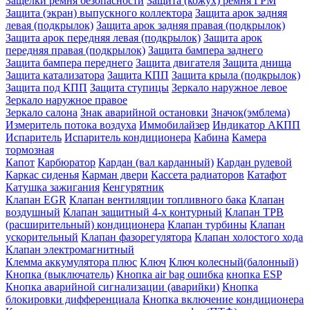
Защёлки ремня безопасности
Защита (кожух) ремня ГРМ
Защита (экран) выпускного коллектора
Защита арок задняя
левая (подкрылок)
Защита арок задняя правая (подкрылок)
Защита арок передняя левая (подкрылок)
Защита арок
передняя правая (подкрылок)
Защита бампера заднего
Защита бампера переднего
Защита двигателя
Защита днища
Защита катализатора
Защита КПП
Защита крыла (подкрылок)
Защита под КПП
Защита ступицы
Зеркало наружное левое
Зеркало наружное правое
Зеркало салона
Знак аварийной остановки
Значок(эмблема)
Измеритель потока воздуха
Иммобилайзер
Индикатор АКПП
Испаритель
Испаритель кондиционера
Кабина
Камера
тормозная
Капот
Карбюратор
Кардан (вал карданный)
Кардан рулевой
Каркас сиденья
Карман двери
Кассета радиаторов
Катафот
Катушка зажигания
Кенгурятник
Клапан EGR
Клапан вентиляции топливного бака
Клапан
воздушный
Клапан защитный 4-х контурный
Клапан ТРВ
(расширительный) кондиционера
Клапан турбины
Клапан
ускорительный
Клапан фазорегулятора
Клапан холостого хода
Клапан электромагнитный
Клемма аккумулятора плюс
Ключ
Ключ колесный(балонный)
Кнопка (выключатель)
Кнопка air bag ошибка
кнопка ESP
Кнопка аварийной сигнализации (аварийки)
Кнопка
блокировки дифференциала
Кнопка включение кондиционера