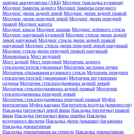
зарядки аккумулятора (АКБ)
Молдинг (накладка кузовная)
Молдинг бампера заднего
Молдинг бампера переднего
Молдинг двери задней левой
Молдинг двери задней правой
Молдинг двери передней левой
Молдинг двери передней
правой
Молдинг капота
Молдинг крыла
Молдинг крыши
Молдинг лобового стекла
Молдинг наружный кузовной
Молдинг стекла двери задней
левой наружный
Молдинг стекла двери задней правой
наружный
Молдинг стекла двери передней левой наружный
Молдинг стекла двери передней правой наружный
Моновпрыск
Мост ведущий
Мост задний
Мост передний
Моторчик заднего
стеклоочистителя (дворника)
Моторчик заслонки печки
Моторчик открывания кузовного стекла
Моторчик передних
стеклоочистителей (дворников)
Моторчик регулировки
сиденья
Моторчик стеклоподъемника задний левый
Моторчик стеклоподъемника задний правый
Моторчик
стеклоподъемника передний левый
Моторчик стеклоподъемника передний правый
Муфта
вентилятора
Муфта кардана
Нагнетатель воздуха (компрессор)
Накладка (ресничка) левой фары
Накладка (ресничка) правой
фары
Накладка (ресничка) фары ошибка
Накладка
воздушного фильтра
Накладка двери (крышки) багажника
Накладка декоративная
Накладка декоративная на торпедо
Накладка декоративная