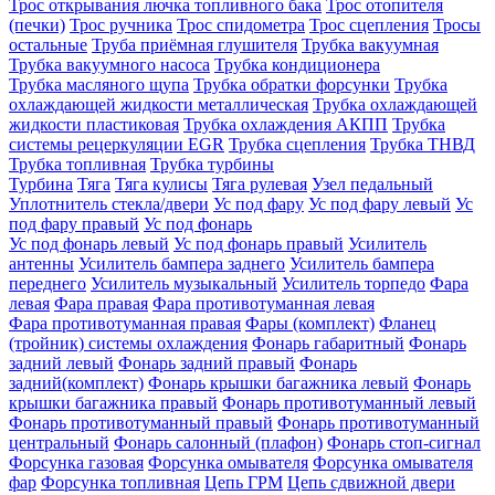
Трос открывания лючка топливного бака
Трос отопителя
(печки)
Трос ручника
Трос спидометра
Трос сцепления
Тросы
остальные
Труба приёмная глушителя
Трубка вакуумная
Трубка вакуумного насоса
Трубка кондиционера
Трубка масляного щупа
Трубка обратки форсунки
Трубка
охлаждающей жидкости металлическая
Трубка охлаждающей
жидкости пластиковая
Трубка охлаждения АКПП
Трубка
системы рецеркуляции EGR
Трубка сцепления
Трубка ТНВД
Трубка топливная
Трубка турбины
Турбина
Тяга
Тяга кулисы
Тяга рулевая
Узел педальный
Уплотнитель стекла/двери
Ус под фару
Ус под фару левый
Ус
под фару правый
Ус под фонарь
Ус под фонарь левый
Ус под фонарь правый
Усилитель
антенны
Усилитель бампера заднего
Усилитель бампера
переднего
Усилитель музыкальный
Усилитель торпедо
Фара
левая
Фара правая
Фара противотуманная левая
Фара противотуманная правая
Фары (комплект)
Фланец
(тройник) системы охлаждения
Фонарь габаритный
Фонарь
задний левый
Фонарь задний правый
Фонарь
задний(комплект)
Фонарь крышки багажника левый
Фонарь
крышки багажника правый
Фонарь противотуманный левый
Фонарь противотуманный правый
Фонарь противотуманный
центральный
Фонарь салонный (плафон)
Фонарь стоп-сигнал
Форсунка газовая
Форсунка омывателя
Форсунка омывателя
фар
Форсунка топливная
Цепь ГРМ
Цепь сдвижной двери