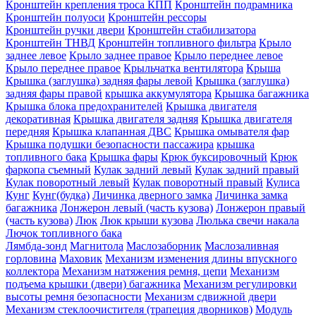
Кронштейн крепления троса КПП
Кронштейн подрамника
Кронштейн полуоси
Кронштейн рессоры
Кронштейн ручки двери
Кронштейн стабилизатора
Кронштейн ТНВД
Кронштейн топливного фильтра
Крыло
заднее левое
Крыло заднее правое
Крыло переднее левое
Крыло переднее правое
Крыльчатка вентилятора
Крыша
Крышка (заглушка) задняя фары левой
Крышка (заглушка)
задняя фары правой
крышка аккумулятора
Крышка багажника
Крышка блока предохранителей
Крышка двигателя
декоративная
Крышка двигателя задняя
Крышка двигателя
передняя
Крышка клапанная ДВС
Крышка омывателя фар
Крышка подушки безопасности пассажира
крышка
топливного бака
Крышка фары
Крюк буксировочный
Крюк
фаркопа съемный
Кулак задний левый
Кулак задний правый
Кулак поворотный левый
Кулак поворотный правый
Кулиса
Кунг
Кунг(будка)
Личинка дверного замка
Личинка замка
багажника
Лонжерон левый (часть кузова)
Лонжерон правый
(часть кузова)
Люк
Люк крыши кузова
Люлька свечи накала
Лючок топливного бака
Лямбда-зонд
Магнитола
Маслозаборник
Маслозаливная
горловина
Маховик
Механизм изменения длины впускного
коллектора
Механизм натяжения ремня, цепи
Механизм
подъема крышки (двери) багажника
Механизм регулировки
высоты ремня безопасности
Механизм сдвижной двери
Механизм стеклоочистителя (трапеция дворников)
Модуль