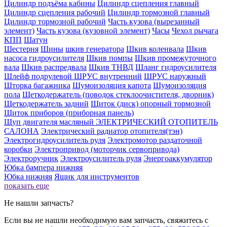
Цилиндр подъёма кабины
Цилиндр сцепления главный
Цилиндр сцепления рабочий
Цилиндр тормозной главный
Цилиндр тормозной рабочий
Часть кузова (вырезанный
элемент)
Часть кузова (кузовной элемент)
Часы
Чехол рычага
КПП
Шатун
Шестерня
Шины
шкив генератора
Шкив коленвала
Шкив
насоса гидроусилителя
Шкив помпы
Шкив промежуточного
вала
Шкив распредвала
Шкив ТНВД
Шланг гидроусилителя
Шлейф подрулевой
ШРУС внутренний
ШРУС наружный
Шторка багажника
Шумоизоляция капота
Шумоизоляция
пола
Щеткодержатель (поводок стеклоочистителя, дворник)
Щеткодержатель задний
Щиток (диск) опорный тормозной
Щиток приборов (приборная панель)
Щуп двигателя масляный
ЭЛЕКТРИЧЕСКИЙ ОТОПИТЕЛЬ
САЛОНА
Электрический радиатор отопителя(тэн)
Электрогидроусилитель руля
Электромотор раздаточной
коробки
Электропривод (моторчик сервопривода)
Электроручник
Электроусилитель руля
Энергоаккумулятор
Юбка бампера нижняя
Юбка нижняя
Ящик для инструментов
показать еще
Не нашли запчасть?
Если вы не нашли необходимую вам запчасть, свяжитесь с