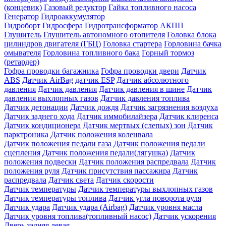
(концевик)
Газовый редуктор
Гайка топливного насоса
Генератор
Гидроаккумулятор
Гидроборт
Гидросфера
Гидротрансформатор АКПП
Глушитель
Глушитель автономного отопителя
Головка блока
цилиндров двигателя (ГБЦ)
Головка стартера
Горловина бачка
омывателя
Горловина топливного бака
Горный тормоз
(ретардер)
Гофра проводки багажника
Гофра проводки двери
Датчик
ABS
Датчик AirBag
датчик ESP
Датчик абсолютного
давления
Датчик давления
Датчик давления в шине
Датчик
давления выхлопных газов
Датчик давления топлива
Датчик детонации
Датчик дождя
Датчик загрязнения воздуха
Датчик заднего хода
Датчик иммобилайзера
Датчик клиренса
Датчик кондиционера
Датчик мертвых (слепых) зон
Датчик
парктроника
Датчик положения коленвала
Датчик положения педали газа
Датчик положения педали
сцепления
Датчик положения педали(лягушка)
Датчик
положения подвески
Датчик положения распредвала
Датчик
положения руля
Датчик присутствия пассажира
Датчик
распредвала
Датчик света
Датчик скорости
Датчик температуры
Датчик температуры выхлопных газов
Датчик температуры топлива
Датчик угла поворота руля
Датчик удара
Датчик удара (Airbag)
Датчик уровня масла
Датчик уровня топлива(топливный насос)
Датчик ускорения
Дверь задняя левая