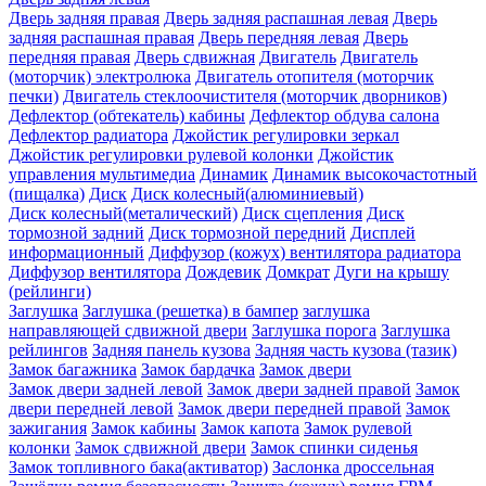
Дверь задняя правая
Дверь задняя распашная левая
Дверь
задняя распашная правая
Дверь передняя левая
Дверь
передняя правая
Дверь сдвижная
Двигатель
Двигатель
(моторчик) электролюка
Двигатель отопителя (моторчик
печки)
Двигатель стеклоочистителя (моторчик дворников)
Дефлектор (обтекатель) кабины
Дефлектор обдува салона
Дефлектор радиатора
Джойстик регулировки зеркал
Джойстик регулировки рулевой колонки
Джойстик
управления мультимедиа
Динамик
Динамик высокочастотный
(пищалка)
Диск
Диск колесный(алюминиевый)
Диск колесный(металический)
Диск сцепления
Диск
тормозной задний
Диск тормозной передний
Дисплей
информационный
Диффузор (кожух) вентилятора радиатора
Диффузор вентилятора
Дождевик
Домкрат
Дуги на крышу
(рейлинги)
Заглушка
Заглушка (решетка) в бампер
заглушка
направляющей сдвижной двери
Заглушка порога
Заглушка
рейлингов
Задняя панель кузова
Задняя часть кузова (тазик)
Замок багажника
Замок бардачка
Замок двери
Замок двери задней левой
Замок двери задней правой
Замок
двери передней левой
Замок двери передней правой
Замок
зажигания
Замок кабины
Замок капота
Замок рулевой
колонки
Замок сдвижной двери
Замок спинки сиденья
Замок топливного бака(активатор)
Заслонка дроссельная