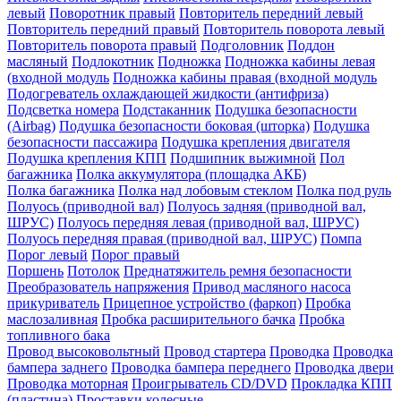
левый
Поворотник правый
Повторитель передний левый
Повторитель передний правый
Повторитель поворота левый
Повторитель поворота правый
Подголовник
Поддон
масляный
Подлокотник
Подножка
Подножка кабины левая
(входной модуль
Подножка кабины правая (входной модуль
Подогреватель охлаждающей жидкости (антифриза)
Подсветка номера
Подстаканник
Подушка безопасности
(Airbag)
Подушка безопасности боковая (шторка)
Подушка
безопасности пассажира
Подушка крепления двигателя
Подушка крепления КПП
Подшипник выжимной
Пол
багажника
Полка аккумулятора (площадка АКБ)
Полка багажника
Полка над лобовым стеклом
Полка под руль
Полуось (приводной вал)
Полуось задняя (приводной вал,
ШРУС)
Полуось передняя левая (приводной вал, ШРУС)
Полуось передняя правая (приводной вал, ШРУС)
Помпа
Порог левый
Порог правый
Поршень
Потолок
Преднатяжитель ремня безопасности
Преобразователь напряжения
Привод масляного насоса
прикуриватель
Прицепное устройство (фаркоп)
Пробка
маслозаливная
Пробка расширительного бачка
Пробка
топливного бака
Провод высоковольтный
Провод стартера
Проводка
Проводка
бампера заднего
Проводка бампера переднего
Проводка двери
Проводка моторная
Проигрыватель CD/DVD
Прокладка КПП
(пластина)
Проставки колесные