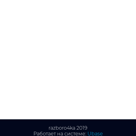
razboro4ka 2019
Работает на системе:
Ubase