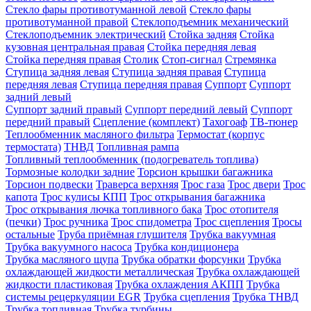
Стекло фары противотуманной левой
Стекло фары
противотуманной правой
Стеклоподъемник механический
Стеклоподъемник электрический
Стойка задняя
Стойка
кузовная центральная правая
Стойка передняя левая
Стойка передняя правая
Столик
Стоп-сигнал
Стремянка
Ступица задняя левая
Ступица задняя правая
Ступица
передняя левая
Ступица передняя правая
Суппорт
Суппорт
задний левый
Суппорт задний правый
Суппорт передний левый
Суппорт
передний правый
Сцепление (комплект)
Тахогоаф
ТВ-тюнер
Теплообменник масляного фильтра
Термостат (корпус
термостата)
ТНВД
Топливная рампа
Топливный теплообменник (подогреватель топлива)
Тормозные колодки задние
Торсион крышки багажника
Торсион подвески
Траверса верхняя
Трос газа
Трос двери
Трос
капота
Трос кулисы КПП
Трос открывания багажника
Трос открывания лючка топливного бака
Трос отопителя
(печки)
Трос ручника
Трос спидометра
Трос сцепления
Тросы
остальные
Труба приёмная глушителя
Трубка вакуумная
Трубка вакуумного насоса
Трубка кондиционера
Трубка масляного щупа
Трубка обратки форсунки
Трубка
охлаждающей жидкости металлическая
Трубка охлаждающей
жидкости пластиковая
Трубка охлаждения АКПП
Трубка
системы рецеркуляции EGR
Трубка сцепления
Трубка ТНВД
Трубка топливная
Трубка турбины