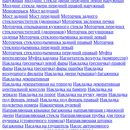
наружный
Молдинг стекла двери передней левой наружный
Молдинг стекла двери передней правой наружный
Моновпрыск
Мост ведущий
Мост задний
Мост передний
Моторчик заднего
стеклоочистителя (дворника)
Моторчик заслонки печки
Моторчик открывания кузовного стекла
Моторчик передних
стеклоочистителей (дворников)
Моторчик регулировки
сиденья
Моторчик стеклоподъемника задний левый
Моторчик стеклоподъемника задний правый
Моторчик
стеклоподъемника передний левый
Моторчик стеклоподъемника передний правый
Муфта
вентилятора
Муфта кардана
Нагнетатель воздуха (компрессор)
Накладка (ресничка) левой фары
Накладка (ресничка) правой
фары
Накладка (ресничка) фары ошибка
Накладка
воздушного фильтра
Накладка двери (крышки) багажника
Накладка декоративная
Накладка декоративная на торпедо
Накладка декоративная
центральной консоли
Накладка на бампер
Накладка на
зеркало
Накладка на порог
Накладка на ручку двери
Накладка
под фонарь левый
Накладка под фонарь правый
Накладка
подсветки номера
Наконечник рулевой
Направляющая крышки багажника
направляющая сдвижной
двери
Направляющая стекла
Направляющая трубка для троса
ручника (стояночного тормоза)
Направляющая шторки
багажника
Насадка на глушитель
Насос автономного