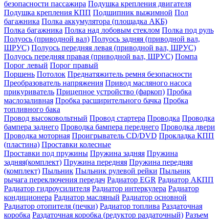
безопасности пассажира
Подушка крепления двигателя
Подушка крепления КПП
Подшипник выжимной
Пол
багажника
Полка аккумулятора (площадка АКБ)
Полка багажника
Полка над лобовым стеклом
Полка под руль
Полуось (приводной вал)
Полуось задняя (приводной вал,
ШРУС)
Полуось передняя левая (приводной вал, ШРУС)
Полуось передняя правая (приводной вал, ШРУС)
Помпа
Порог левый
Порог правый
Поршень
Потолок
Преднатяжитель ремня безопасности
Преобразователь напряжения
Привод масляного насоса
прикуриватель
Прицепное устройство (фаркоп)
Пробка
маслозаливная
Пробка расширительного бачка
Пробка
топливного бака
Провод высоковольтный
Провод стартера
Проводка
Проводка
бампера заднего
Проводка бампера переднего
Проводка двери
Проводка моторная
Проигрыватель CD/DVD
Прокладка КПП
(пластина)
Проставки колесные
Проставки под пружины
Пружина задняя
Пружина
задняя(комплект)
Пружина передняя
Пружина передняя
(комплект)
Пыльник
Пыльник рулевой рейки
Пыльник
рычага переключения передач
Радиатор EGR
Радиатор АКПП
Радиатор гидроусилителя
Радиатор интеркулера
Радиатор
кондиционера
Радиатор масляный
Радиатор основной
Радиатор отопителя (печки)
Радиатор топлива
Раздаточная
коробка
Раздаточная коробка (редуктор раздаточный)
Разъем