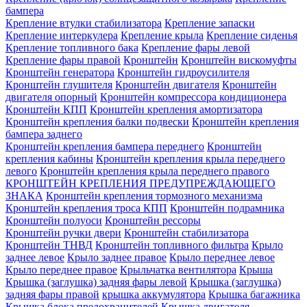
бампера
Крепление втулки стабилизатора
Крепление запаски
Крепление интеркулера
Крепление крыла
Крепление сиденья
Крепление топливного бака
Крепление фары левой
Крепление фары правой
Кронштейн
Кронштейн вискомуфты
Кронштейн генератора
Кронштейн гидроусилителя
Кронштейн глушителя
Кронштейн двигателя
Кронштейн
двигателя опорный
Кронштейн компрессора кондиционера
Кронштейн КПП
Кронштейн крепления амортизатора
Кронштейн крепления балки подвески
Кронштейн крепления
бампера заднего
Кронштейн крепления бампера переднего
Кронштейн
крепления кабины
Кронштейн крепления крыла переднего
левого
Кронштейн крепления крыла переднего правого
КРОНШТЕЙН КРЕПЛЕНИЯ ПРЕДУПРЕЖДАЮЩЕГО
ЗНАКА
Кронштейн крепления тормозного механизма
Кронштейн крепления троса КПП
Кронштейн подрамника
Кронштейн полуоси
Кронштейн рессоры
Кронштейн ручки двери
Кронштейн стабилизатора
Кронштейн ТНВД
Кронштейн топливного фильтра
Крыло
заднее левое
Крыло заднее правое
Крыло переднее левое
Крыло переднее правое
Крыльчатка вентилятора
Крыша
Крышка (заглушка) задняя фары левой
Крышка (заглушка)
задняя фары правой
крышка аккумулятора
Крышка багажника
Крышка блока предохранителей
Крышка двигателя