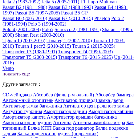
Jetta 2 (1983-1992)
Jetta 5 (2005-2011)
LT
Lupo
Multivan
Passat B2 (1981-1988)
Passat B3 (1988-1993)
Passat B4 (1993-
1997)
Passat B5 (1997-2005)
Passat B5 GP
Passat B6 (2005-2010)
Passat B7 (2010-2015)
Phaeton
Polo 2
(1981-1994)
Polo 3 (1994-2002)
Polo 4 (2001-2009)
Polo5
Scirocco 2 (1981-1991)
Sharan 1 (1995-
2000)
Sharan Rest (2000-2010)
Tiguan 1 (2007-2016)
Touareg 1 (2002-2010)
Touran 1 (2003-
2010)
Touran 1 рест2 (2010-2015)
Touran 2 (2015-2025)
Transporter T3 (1980-1991)
Transporter T4 (1990-2003)
Transporter T5 (2003-2015)
Transporter T6 (2015-2025)
Up (2011-
2016)
Vento
показать еще
Другие запчасти :
CD-чейнджер
Абсорбер (фильтр угольный)
Абсорбер бампера
Автономный отопитель
Активатор (привод) замка двери
Активатор замка багажника
Активатор центрального замка
Актуатор турбины
Амортизатор задний
Амортизатор кабины
Амортизатор капота
Амортизатор крышки багажника
Амортизатор передний
Антенна
Антенна иммобилайзера
Бак
топливный
Балка КПП
Балка под радиатор
Балка подвески
задняя
Балка подвески передняя (подрамник)