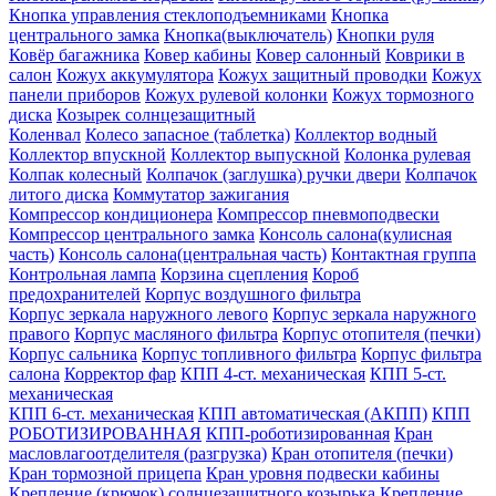
Кнопка управления стеклоподъемниками
Кнопка
центрального замка
Кнопка(выключатель)
Кнопки руля
Ковёр багажника
Ковер кабины
Ковер салонный
Коврики в
салон
Кожух аккумулятора
Кожух защитный проводки
Кожух
панели приборов
Кожух рулевой колонки
Кожух тормозного
диска
Козырек солнцезащитный
Коленвал
Колесо запасное (таблетка)
Коллектор водный
Коллектор впускной
Коллектор выпускной
Колонка рулевая
Колпак колесный
Колпачок (заглушка) ручки двери
Колпачок
литого диска
Коммутатор зажигания
Компрессор кондиционера
Компрессор пневмоподвески
Компрессор центрального замка
Консоль салона(кулисная
часть)
Консоль салона(центральная часть)
Контактная группа
Контрольная лампа
Корзина сцепления
Короб
предохранителей
Корпус воздушного фильтра
Корпус зеркала наружного левого
Корпус зеркала наружного
правого
Корпус масляного фильтра
Корпус отопителя (печки)
Корпус сальника
Корпус топливного фильтра
Корпус фильтра
салона
Корректор фар
КПП 4-ст. механическая
КПП 5-ст.
механическая
КПП 6-ст. механическая
КПП автоматическая (АКПП)
КПП
РОБОТИЗИРОВАННАЯ
КПП-роботизированная
Кран
масловлагоотделителя (разгрузка)
Кран отопителя (печки)
Кран тормозной прицепа
Кран уровня подвески кабины
Крепление (крючок) солнцезащитного козырька
Крепление