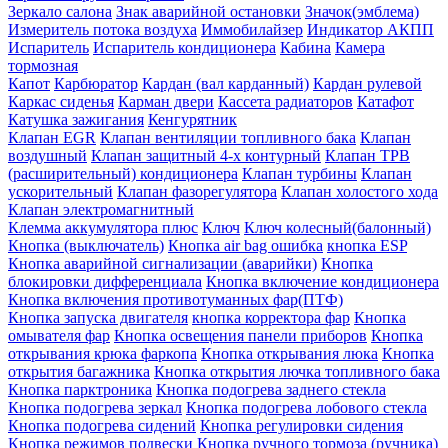
Зеркало салона
Знак аварийной остановки
Значок(эмблема)
Измеритель потока воздуха
Иммобилайзер
Индикатор АКПП
Испаритель
Испаритель кондиционера
Кабина
Камера
тормозная
Капот
Карбюратор
Кардан (вал карданный)
Кардан рулевой
Каркас сиденья
Карман двери
Кассета радиаторов
Катафот
Катушка зажигания
Кенгурятник
Клапан EGR
Клапан вентиляции топливного бака
Клапан
воздушный
Клапан защитный 4-х контурный
Клапан ТРВ
(расширительный) кондиционера
Клапан турбины
Клапан
ускорительный
Клапан фазорегулятора
Клапан холостого хода
Клапан электромагнитный
Клемма аккумулятора плюс
Ключ
Ключ колесный(балонный)
Кнопка (выключатель)
Кнопка air bag ошибка
кнопка ESP
Кнопка аварийной сигнализации (аварийки)
Кнопка
блокировки дифференциала
Кнопка включение кондиционера
Кнопка включения противотуманных фар(ПТФ)
Кнопка запуска двигателя
кнопка корректора фар
Кнопка
омывателя фар
Кнопка освещения панели приборов
Кнопка
открывания крюка фаркопа
Кнопка открывания люка
Кнопка
открытия багажника
Кнопка открытия лючка топливного бака
Кнопка парктроника
Кнопка подогрева заднего стекла
Кнопка подогрева зеркал
Кнопка подогрева лобового стекла
Кнопка подогрева сидений
Кнопка регулировки сидения
Кнопка режимов подвески
Кнопка ручного тормоза (ручника)