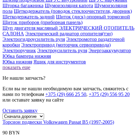
Шторка багажника
Шумоизоляция капота
Шумоизоляция
пола
Щеткодержатель (поводок стеклоочистителя, дворник)
Щеткодержатель задний
Щиток (диск) опорный тормозной
Щиток приборов (приборная панель)
Щуп двигателя масляный
ЭЛЕКТРИЧЕСКИЙ ОТОПИТЕЛЬ
САЛОНА
Электрический радиатор отопителя(тэн)
Электрогидроусилитель руля
Электромотор раздаточной
коробки
Электропривод (моторчик сервопривода)
Электроручник
Электроусилитель руля
Энергоаккумулятор
Юбка бампера нижняя
Юбка нижняя
Ящик для инструментов
показать еще
Не нашли запчасть?
Если вы не нашли необходимую вам запчасть, свяжитесь с
нами по телефонам
+375 (29) 666 25 50
,
+375 (29) 556 95 20
или оставьте заявку на сайте
Оставить заявку
Торсион подвески Volkswagen Passat B5 (1997-2005)
90 BYN