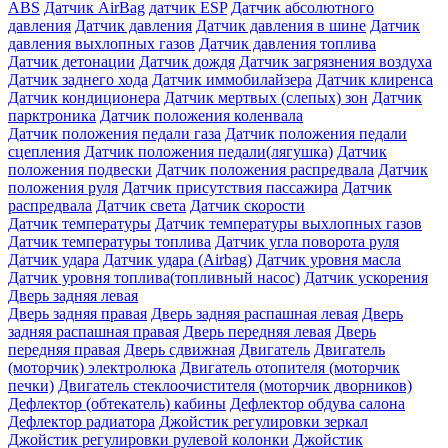
ABS
Датчик AirBag
датчик ESP
Датчик абсолютного
давления
Датчик давления
Датчик давления в шине
Датчик
давления выхлопных газов
Датчик давления топлива
Датчик детонации
Датчик дождя
Датчик загрязнения воздуха
Датчик заднего хода
Датчик иммобилайзера
Датчик клиренса
Датчик кондиционера
Датчик мертвых (слепых) зон
Датчик
парктроника
Датчик положения коленвала
Датчик положения педали газа
Датчик положения педали
сцепления
Датчик положения педали(лягушка)
Датчик
положения подвески
Датчик положения распредвала
Датчик
положения руля
Датчик присутствия пассажира
Датчик
распредвала
Датчик света
Датчик скорости
Датчик температуры
Датчик температуры выхлопных газов
Датчик температуры топлива
Датчик угла поворота руля
Датчик удара
Датчик удара (Airbag)
Датчик уровня масла
Датчик уровня топлива(топливный насос)
Датчик ускорения
Дверь задняя левая
Дверь задняя правая
Дверь задняя распашная левая
Дверь
задняя распашная правая
Дверь передняя левая
Дверь
передняя правая
Дверь сдвижная
Двигатель
Двигатель
(моторчик) электролюка
Двигатель отопителя (моторчик
печки)
Двигатель стеклоочистителя (моторчик дворников)
Дефлектор (обтекатель) кабины
Дефлектор обдува салона
Дефлектор радиатора
Джойстик регулировки зеркал
Джойстик регулировки рулевой колонки
Джойстик