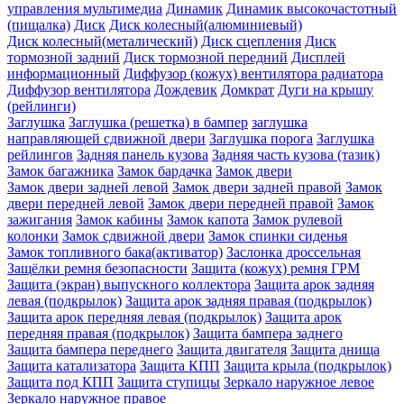
управления мультимедиа
Динамик
Динамик высокочастотный
(пищалка)
Диск
Диск колесный(алюминиевый)
Диск колесный(металический)
Диск сцепления
Диск
тормозной задний
Диск тормозной передний
Дисплей
информационный
Диффузор (кожух) вентилятора радиатора
Диффузор вентилятора
Дождевик
Домкрат
Дуги на крышу
(рейлинги)
Заглушка
Заглушка (решетка) в бампер
заглушка
направляющей сдвижной двери
Заглушка порога
Заглушка
рейлингов
Задняя панель кузова
Задняя часть кузова (тазик)
Замок багажника
Замок бардачка
Замок двери
Замок двери задней левой
Замок двери задней правой
Замок
двери передней левой
Замок двери передней правой
Замок
зажигания
Замок кабины
Замок капота
Замок рулевой
колонки
Замок сдвижной двери
Замок спинки сиденья
Замок топливного бака(активатор)
Заслонка дроссельная
Защёлки ремня безопасности
Защита (кожух) ремня ГРМ
Защита (экран) выпускного коллектора
Защита арок задняя
левая (подкрылок)
Защита арок задняя правая (подкрылок)
Защита арок передняя левая (подкрылок)
Защита арок
передняя правая (подкрылок)
Защита бампера заднего
Защита бампера переднего
Защита двигателя
Защита днища
Защита катализатора
Защита КПП
Защита крыла (подкрылок)
Защита под КПП
Защита ступицы
Зеркало наружное левое
Зеркало наружное правое