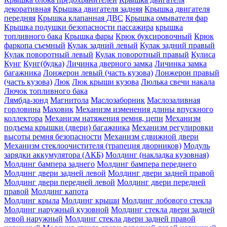
декоративная
Крышка двигателя задняя
Крышка двигателя
передняя
Крышка клапанная ДВС
Крышка омывателя фар
Крышка подушки безопасности пассажира
крышка
топливного бака
Крышка фары
Крюк буксировочный
Крюк
фаркопа съемный
Кулак задний левый
Кулак задний правый
Кулак поворотный левый
Кулак поворотный правый
Кулиса
Кунг
Кунг(будка)
Личинка дверного замка
Личинка замка
багажника
Лонжерон левый (часть кузова)
Лонжерон правый
(часть кузова)
Люк
Люк крыши кузова
Люлька свечи накала
Лючок топливного бака
Лямбда-зонд
Магнитола
Маслозаборник
Маслозаливная
горловина
Маховик
Механизм изменения длины впускного
коллектора
Механизм натяжения ремня, цепи
Механизм
подъема крышки (двери) багажника
Механизм регулировки
высоты ремня безопасности
Механизм сдвижной двери
Механизм стеклоочистителя (трапеция дворников)
Модуль
зарядки аккумулятора (АКБ)
Молдинг (накладка кузовная)
Молдинг бампера заднего
Молдинг бампера переднего
Молдинг двери задней левой
Молдинг двери задней правой
Молдинг двери передней левой
Молдинг двери передней
правой
Молдинг капота
Молдинг крыла
Молдинг крыши
Молдинг лобового стекла
Молдинг наружный кузовной
Молдинг стекла двери задней
левой наружный
Молдинг стекла двери задней правой