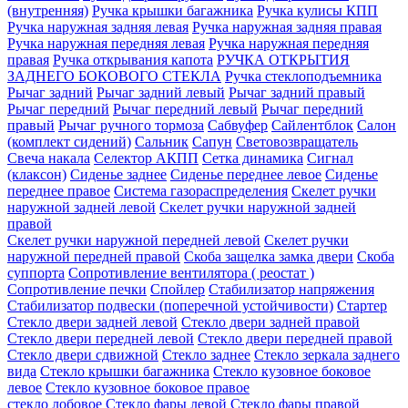
(внутренняя)
Ручка крышки багажника
Ручка кулисы КПП
Ручка наружная задняя левая
Ручка наружная задняя правая
Ручка наружная передняя левая
Ручка наружная передняя
правая
Ручка открывания капота
РУЧКА ОТКРЫТИЯ
ЗАДНЕГО БОКОВОГО СТЕКЛА
Ручка стеклоподъемника
Рычаг задний
Рычаг задний левый
Рычаг задний правый
Рычаг передний
Рычаг передний левый
Рычаг передний
правый
Рычаг ручного тормоза
Сабвуфер
Сайлентблок
Салон
(комплект сидений)
Сальник
Сапун
Световозвращатель
Свеча накала
Селектор АКПП
Сетка динамика
Сигнал
(клаксон)
Сиденье заднее
Сиденье переднее левое
Сиденье
переднее правое
Система газораспределения
Скелет ручки
наружной задней левой
Скелет ручки наружной задней
правой
Скелет ручки наружной передней левой
Скелет ручки
наружной передней правой
Скоба защелка замка двери
Скоба
суппорта
Сопротивление вентилятора ( реостат )
Сопротивление печки
Спойлер
Стабилизатор напряжения
Стабилизатор подвески (поперечной устойчивости)
Стартер
Стекло двери задней левой
Стекло двери задней правой
Стекло двери передней левой
Стекло двери передней правой
Стекло двери сдвижной
Стекло заднее
Стекло зеркала заднего
вида
Стекло крышки багажника
Стекло кузовное боковое
левое
Стекло кузовное боковое правое
стекло лобовое
Стекло фары левой
Стекло фары правой