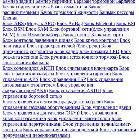
Бампер задний
Бампер передний
Барабан тормозной
Бардачок
Бачок гидроусилителя
Бачок омывателя
Бачок
расширительный
Бачок тормозной жидкости
Башмак рессоры
Бленда
Блок ABS (Модуль АБС)
Блок AirBag
Блок Bluetooth
Блок BSI
Блок BSM
Блок SAM
Блок бортовой сети(блок управления
BCM)
Блок Иммобилайзера
Блок кнопок
Блок комфорта
Блок контроля давления в шинах
Блок круиз-контроля
Блок
навигации
Блок предохранителей (блок реле)
Блок
прицепного устройства
Блок радио
Блок розжига LED
Блок
розжига ксенона
Блок ручника (стояночного тормоза)
Блок
согласования фаркопа
Блок соленоидов АКПП
Блок считывания ключ-карта
Блок
считывания ключ-карты
Блок управления (другие)
Блок
управления ABS
Блок управления ESP
Блок управления
автономным отопителем
Блок управления
аккумулятором(АКБ)
Блок управления АКПП
Блок
управления бортовой сетью
Блок управления вентилятора радиатора (реле)
Блок
управления газовым оборудованием
Блок управления двери
Блок управления двигателем (ЭБУ))
Блок управления
крышкой багажника
Блок управления магнитолой
Блок
управления парктрониками
Блок управления печки/климат-
контроля
Блок управления пневмоподвеской
Блок управления
подрулевыми переключателями