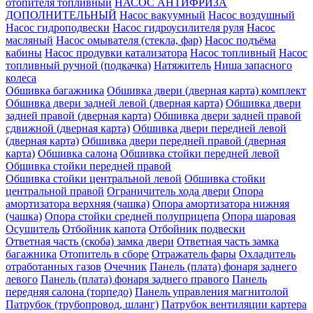
отопителя топливный
НАСОС АНТИФРИЗА
ДОПОЛНИТЕЛЬНЫЙ
Насос вакуумный
Насос воздушный
Насос гидроподвески
Насос гидроусилителя руля
Насос
масляный
Насос омывателя (стекла, фар)
Насос подъёма
кабины
Насос продувки катализатора
Насос топливный
Насос
топливный ручной (подкачка)
Натяжитель
Ниша запасного
колеса
Обшивка багажника
Обшивка двери (дверная карта) комплект
Обшивка двери задней левой (дверная карта)
Обшивка двери
задней правой (дверная карта)
Обшивка двери задней правой
сдвижной (дверная карта)
Обшивка двери передней левой
(дверная карта)
Обшивка двери передней правой (дверная
карта)
Обшивка салона
Обшивка стойки передней левой
Обшивка стойки передней правой
Обшивка стойки центральной левой
Обшивка стойки
центральной правой
Ограничитель хода двери
Опора
амортизатора верхняя (чашка)
Опора амортизатора нижняя
(чашка)
Опора стойки средней полуприцепа
Опора шаровая
Осушитель
Отбойник капота
Отбойник подвески
Ответная часть (скоба) замка двери
Ответная часть замка
багажника
Отопитель в сборе
Отражатель фары
Охладитель
отработанных газов
Очечник
Панель (плата) фонаря заднего
левого
Панель (плата) фонаря заднего правого
Панель
передняя салона (торпедо)
Панель управления магнитолой
Патрубок (трубопровод, шланг)
Патрубок вентиляции картера