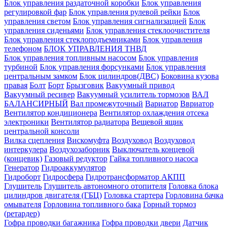
Блок управления раздаточной коробки
Блок управления
регулировкой фар
Блок управления рулевой рейки
Блок
управления светом
Блок управления сигнализацией
Блок
управления сиденьями
Блок управления стеклоочистителя
Блок управления стеклоподъемниками
Блок управления
телефоном
БЛОК УПРАВЛЕНИЯ ТНВД
Блок управления топливным насосом
Блок управления
турбиной
Блок управления форсунками
Блок управления
центральным замком
Блок цилиндров(ДВС)
Боковина кузова
правая
Болт
Борт
Брызговик
Вакуумный привод
Вакуумный ресивер
Вакуумный усилитель тормозов
ВАЛ
БАЛАНСИРНЫЙ
Вал промежуточный
Вариатор
Ввриатор
Вентилятор кондиционера
Вентилятор охлаждения отсека
электроники
Вентилятор радиатора
Вещевой ящик
центральной консоли
Вилка сцепления
Вискомуфта
Воздуховод
Воздуховод
интеркулера
Воздухозаборник
Выключатель концевой
(концевик)
Газовый редуктор
Гайка топливного насоса
Генератор
Гидроаккумулятор
Гидроборт
Гидросфера
Гидротрансформатор АКПП
Глушитель
Глушитель автономного отопителя
Головка блока
цилиндров двигателя (ГБЦ)
Головка стартера
Горловина бачка
омывателя
Горловина топливного бака
Горный тормоз
(ретардер)
Гофра проводки багажника
Гофра проводки двери
Датчик