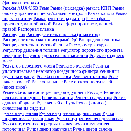
(фишка) проводки
Разъём AUX/USB
Рама
Рамка (накладка) рычага КПП
Рамка
блока управления печки/климат-контроля
Рамка капота
Рамка
под магнитолу
Рамка решетки радиатора
Рамка фары
противотуманной левой
Рамка фары противотуманной
правой
Распорная планка
Распредвал
Распределитель впрыска (инжектор)
Распределитель зажигания(трамблёр)
Распределитель тока
Распределитель тормозной силы
Расходомер воздуха
Регулятор давления топлива
Регулятор дорожного просвета
передний
Регулятор дроссельной заслонки
Редуктор заднего
моста
Редуктор переднего моста
Редуктор рулевой
Резинка
уплотнительная
Резонатор воздушного фильтра
Рейлинги
(дуги на крышу)
Реле бензонасоса
Реле вентилятора
Реле
накала свечей
Реле остальные
Реле стеклоочистителей
(дворников)
Ремень безопасности
ресивер воздушный
Рессора
Решетка
вентиляции кузова
Решетка капота
Решетка радиатора
Ролик
сдвижной двери
Рулевая рейка
Руль
Ручка (кнопка)
складывания сиденья
ручка внутренняя
Ручка внутренняя задняя левая
Ручка
внутренняя задняя правая
Ручка внутренняя передняя левая
Ручка внутренняя передняя правая
ручка внутренняя
потолочная
Ручка двери нaружная
Ручка двери салона