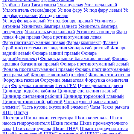
Турбина
Тяга
Тяга кулисы
Тяга рулевая
Узел педальный
Уплотнитель стекла/двери
Ус под фару
Ус под фару левый
Ус
под фару правый
Ус под фонарь
Ус под фонарь левый
Ус под фонарь правый
Усилитель
антенны
Усилитель бампера заднего
Усилитель бампера
переднего
Усилитель музыкальный
Усилитель торпедо
Фара
левая
Фара правая
Фара противотуманная левая
Фара противотуманная правая
Фары (комплект)
Фланец
(тройник) системы охлаждения
Фонарь габаритный
Фонарь
задний левый
Фонарь задний правый
Фонарь
задний(комплект)
Фонарь крышки багажника левый
Фонарь
крышки багажника правый
Фонарь противотуманный левый
Фонарь противотуманный правый
Фонарь противотуманный
центральный
Фонарь салонный (плафон)
Фонарь стоп-сигнал
Форсунка газовая
Форсунка омывателя
Форсунка омывателя
фар
Форсунка топливная
Цепь ГРМ
Цепь сдвижной двери
Цилиндр подъёма кабины
Цилиндр сцепления главный
Цилиндр сцепления рабочий
Цилиндр тормозной главный
Цилиндр тормозной рабочий
Часть кузова (вырезанный
элемент)
Часть кузова (кузовной элемент)
Часы
Чехол рычага
КПП
Шатун
Шестерня
Шины
шкив генератора
Шкив коленвала
Шкив
насоса гидроусилителя
Шкив помпы
Шкив промежуточного
вала
Шкив распредвала
Шкив ТНВД
Шланг гидроусилителя
Шлейф подрулевой
ШРУС внутренний
ШРУС наружный