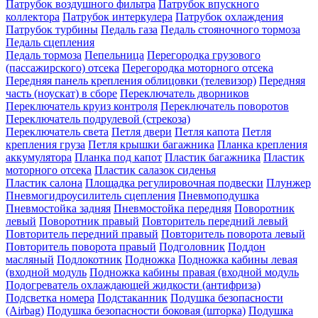
Патрубок воздушного фильтра
Патрубок впускного
коллектора
Патрубок интеркулера
Патрубок охлаждения
Патрубок турбины
Педаль газа
Педаль стояночного тормоза
Педаль сцепления
Педаль тормоза
Пепельница
Перегородка грузового
(пассажирского) отсека
Перегородка моторного отсека
Передняя панель крепления облицовки (телевизор)
Передняя
часть (ноускат) в сборе
Переключатель дворников
Переключатель круиз контроля
Переключатель поворотов
Переключатель подрулевой (стрекоза)
Переключатель света
Петля двери
Петля капота
Петля
крепления груза
Петля крышки багажника
Планка крепления
аккумулятора
Планка под капот
Пластик багажника
Пластик
моторного отсека
Пластик салазок сиденья
Пластик салона
Площадка регулировочная подвески
Плунжер
Пневмогидроусилитель сцепления
Пневмоподушка
Пневмостойка задняя
Пневмостойка передняя
Поворотник
левый
Поворотник правый
Повторитель передний левый
Повторитель передний правый
Повторитель поворота левый
Повторитель поворота правый
Подголовник
Поддон
масляный
Подлокотник
Подножка
Подножка кабины левая
(входной модуль
Подножка кабины правая (входной модуль
Подогреватель охлаждающей жидкости (антифриза)
Подсветка номера
Подстаканник
Подушка безопасности
(Airbag)
Подушка безопасности боковая (шторка)
Подушка