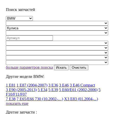
Поиск запчастей
больше параметров поиска
Искать
Очистить
Другие модели BMW:
1 E81
1 E87 (2004-2007)
3 E36
3 E46
3 E46 Compact
3 E90 (2005-2013)
5 E34
5 E39
5 E60/E61 (2002-2006)
5
F10/F11/F07
7 E38
7 E65/E66 730 (10.2002-…)
X3 E83 (01.2004-...)
показать еще
Другие запчасти :