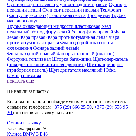
Суппорт задний левый
Суппорт задний правый
Суппорт
передний левый
Суппорт передний правый
Термостат
(корпус термостата)
Топливная рампа
Трос двери
Трубка
масляного щупа
Трубка охлаждающей жидкости пластиковая
Узел
педальный
Ус под фару левый
Ус под фару правый
Фара
левая
Фара правая
Фара противотуманная левая
Фара
противотуманная правая
Фланец (тройник) системы
охлаждения
Фонарь задний левый
Фонарь задний правый
Фонарь салонный (плафон)
Форсунка топливная
Шторка багажника
Щеткодержатель
(поводок стеклоочистителя, дворник)
Щиток приборов
(приборная панель)
Щуп двигателя масляный
Юбка
бампера нижняя
показать еще
Не нашли запчасть?
Если вы не нашли необходимую вам запчасть, свяжитесь
с нами по телефонам
+375 (29) 666 25 50
,
+375 (29) 556 95
20
или оставьте заявку на сайте
Оставить заявку
Кулиса BMW 3 E46