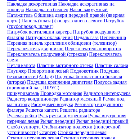
Накладка декоративная
Накладка декоративная на
торпедо
Накладка на бампер
Насос вакуумный
Натяжитель
Обшивка двери передней правой (дверная
карта)
Панель (плата) фонаря заднего левого
Патрубок
(трубопровод, шланг)
Патрубок вентиляции картера
Патрубок воздушного
фильтра
Патрубок охлаждения
Педаль газа
Пепельница
Передняя панель крепления облицовки (телевизор)
Переключатель дворников
Переключатель поворотов
Переключатель подрулевой (стрекоза)
Переключатель
света
Петля капота
Пластик моторного отсека
Пластик салона
Плунжер
Поворотник левый
Подлокотник
Подушка
безопасности (Airbag)
Подушка безопасности боковая
(шторка)
Подушка крепления двигателя
Полуось задняя
(приводной вал, ШРУС)
прикуриватель
Проводка моторная
Радиатор интеркулера
Радиатор кондиционера
Радиатор масляный
Рамка под
магнитолу
Расходомер воздуха
Резонатор воздушного
фильтра
Решетка капота
Решетка радиатора
Рулевая рейка
Руль
ручка внутренняя
Ручка внутренняя
передняя левая
Рычаг передний
Рычаг передний правый
Скоба суппорта
Стабилизатор подвески (поперечной
устойчивости)
Стартер
Стойка передняя левая
Ступица передняя левая
Ступица передняя правая