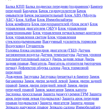
Балка КПП
Балка подвески передняя (подрамник)
Бампер
передний
Бардачок
Бачок гидроусилителя
Бачок
омывателя
Бачок расширительный
Блок ABS (Модуль
АБС)
Блок AirBag
Блок Иммобилайзера
Блок комфорта
Блок предохранителей (блок реле)
Блок
управления двигателем (ЭБУ))
Блок управления
парктрониками
Блок управления печки/климат-контроля
Блок управления светом
Блок управления
стеклоподъемниками
Вакуумный усилитель тормозов
Воздуховод
Глушитель
Головка блока цилиндров двигателя (ГБЦ)
Датчик
загрязнения воздуха
Датчик температуры
Датчик уровня
топлива(топливный насос)
Дверь задняя левая
Дверь
задняя правая
Двигатель
Двигатель отопителя (моторчик
печки)
Дефлектор обдува салона
Диск тормозной
передний
Дождевик
Заглушка
Заглушка (решетка) в бампер
Замок
багажника
Замок двери задней левой
Замок двери задней
правой
Замок двери передней левой
Замок двери
передней правой
Замок зажигания
Замок капота
Заслонка дроссельная
Защита (кожух) ремня ГРМ
Защита
арок передняя левая (подкрылок)
Защита арок передняя
правая (подкрылок)
Защита двигателя
Защита днища
Зеркало наружное правое
Зеркало салона
Иммобилайзер