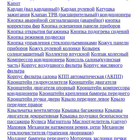
Капот
Кардан (вал карданный)
Кардан рулевой
Катушка
зажигания
Клапан ТРВ (расширительный) кондиционера
Кнопка аварийной сигнализации (аварийки)
кнопка
корректора фар
Кнопка освещения панели приборов
Кнопка открытия багажника
Кнопка подогрева сидений
Кнопка режимов подвески
Кнопка управления стеклоподъемниками
Кожух панели
приборов
Кожух рулевой колонки
Козырек
солнцезащитный
Коллектор впускной
Колпак колесный
Компрессор кондиционера
Консоль салона(кулисная
часть)
Корпус воздушного фильтра
Корпус масляного
фильтра
Корпус фильтра салона
КПП автоматическая (АКПП)
Кронштейн гидроусилителя
Кронштейн двигателя
Кронштейн двигателя опорный
Кронштейн компрессора
кондиционера
Кронштейн крепления бампера переднего
Кронштейн ручки двери
Крыло переднее левое
Крыло
переднее правое
Крыльчатка вентилятора
Крышка багажника
Крышка
двигателя декоративная
Крышка подушки безопасности
пассажира
Кулиса
Магнитола
Маслоотделитель (сапун)
Маховик
Механизм натяжения ремня, цепи
Механизм
стеклоочистителя (трапеция дворников)
Молдинг бампера переднего
Моторчик заслонки печки