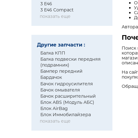
О
3 E46
У
3 E46 Compact
С
показать еще
Д
Автора
Поче
Другие запчасти :
Поиск 
котора
Балка КПП
магази
Балка подвески передняя
описан
(подрамник)
Бампер передний
На сай
покупк
Бардачок
Бачок гидроусилителя
Обраща
Бачок омывателя
Бачок расширительный
Блок ABS (Модуль АБС)
Блок AirBag
Блок Иммобилайзера
показать еще