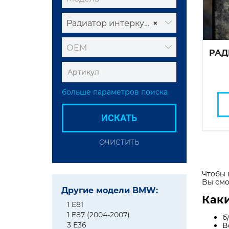
Радиатор интеркулера
×
ОЕМ
РАД
больше параметров поиска
ИСКАТЬ
ОЧИСТИТЬ
Чтобы 
Вы смо
Другие модели BMW:
Каки
1 E81
1 E87 (2004-2007)
б
3 E36
В