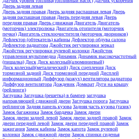
Датчик уровня топлива(топливный насос)
Датчик ускорения
Дверь задняя левая
Дверь задняя правая
Дверь задняя распашная левая
Дверь
задняя распашная правая
Дверь передняя левая
Дверь
передняя правая
Дверь сдвижная
Двигатель
Двигатель
(моторчик) электролюка
Двигатель отопителя (моторчик
печки)
Двигатель стеклоочистителя (моторчик дворников)
Дефлектор (обтекатель) кабины
Дефлектор обдува салона
Дефлектор радиатора
Джойстик регулировки зеркал
Джойстик регулировки рулевой колонки
Джойстик
управления мультимедиа
Динамик
Динамик высокочастотный
(пищалка)
Диск
Диск колесный(алюминиевый)
Диск колесный(металический)
Диск сцепления
Диск
тормозной задний
Диск тормозной передний
Дисплей
информационный
Диффузор (кожух) вентилятора радиатора
Диффузор вентилятора
Дождевик
Домкрат
Дуги на крышу
(рейлинги)
Заглушка
Заглушка (решетка) в бампер
заглушка
направляющей сдвижной двери
Заглушка порога
Заглушка
рейлингов
Задняя панель кузова
Задняя часть кузова (тазик)
Замок багажника
Замок бардачка
Замок двери
Замок двери задней левой
Замок двери задней правой
Замок
двери передней левой
Замок двери передней правой
Замок
зажигания
Замок кабины
Замок капота
Замок рулевой
колонки
Замок сдвижной двери
Замок спинки сиденья