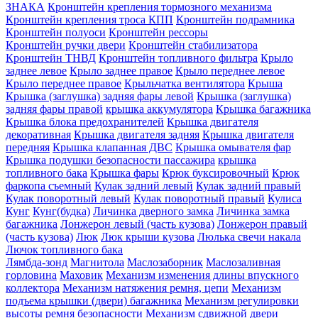
ЗНАКА
Кронштейн крепления тормозного механизма
Кронштейн крепления троса КПП
Кронштейн подрамника
Кронштейн полуоси
Кронштейн рессоры
Кронштейн ручки двери
Кронштейн стабилизатора
Кронштейн ТНВД
Кронштейн топливного фильтра
Крыло
заднее левое
Крыло заднее правое
Крыло переднее левое
Крыло переднее правое
Крыльчатка вентилятора
Крыша
Крышка (заглушка) задняя фары левой
Крышка (заглушка)
задняя фары правой
крышка аккумулятора
Крышка багажника
Крышка блока предохранителей
Крышка двигателя
декоративная
Крышка двигателя задняя
Крышка двигателя
передняя
Крышка клапанная ДВС
Крышка омывателя фар
Крышка подушки безопасности пассажира
крышка
топливного бака
Крышка фары
Крюк буксировочный
Крюк
фаркопа съемный
Кулак задний левый
Кулак задний правый
Кулак поворотный левый
Кулак поворотный правый
Кулиса
Кунг
Кунг(будка)
Личинка дверного замка
Личинка замка
багажника
Лонжерон левый (часть кузова)
Лонжерон правый
(часть кузова)
Люк
Люк крыши кузова
Люлька свечи накала
Лючок топливного бака
Лямбда-зонд
Магнитола
Маслозаборник
Маслозаливная
горловина
Маховик
Механизм изменения длины впускного
коллектора
Механизм натяжения ремня, цепи
Механизм
подъема крышки (двери) багажника
Механизм регулировки
высоты ремня безопасности
Механизм сдвижной двери