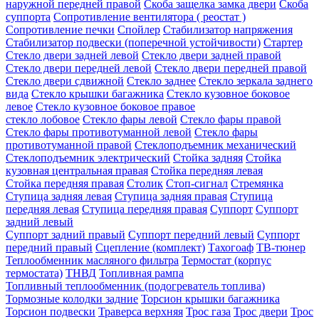
наружной передней правой
Скоба защелка замка двери
Скоба
суппорта
Сопротивление вентилятора ( реостат )
Сопротивление печки
Спойлер
Стабилизатор напряжения
Стабилизатор подвески (поперечной устойчивости)
Стартер
Стекло двери задней левой
Стекло двери задней правой
Стекло двери передней левой
Стекло двери передней правой
Стекло двери сдвижной
Стекло заднее
Стекло зеркала заднего
вида
Стекло крышки багажника
Стекло кузовное боковое
левое
Стекло кузовное боковое правое
стекло лобовое
Стекло фары левой
Стекло фары правой
Стекло фары противотуманной левой
Стекло фары
противотуманной правой
Стеклоподъемник механический
Стеклоподъемник электрический
Стойка задняя
Стойка
кузовная центральная правая
Стойка передняя левая
Стойка передняя правая
Столик
Стоп-сигнал
Стремянка
Ступица задняя левая
Ступица задняя правая
Ступица
передняя левая
Ступица передняя правая
Суппорт
Суппорт
задний левый
Суппорт задний правый
Суппорт передний левый
Суппорт
передний правый
Сцепление (комплект)
Тахогоаф
ТВ-тюнер
Теплообменник масляного фильтра
Термостат (корпус
термостата)
ТНВД
Топливная рампа
Топливный теплообменник (подогреватель топлива)
Тормозные колодки задние
Торсион крышки багажника
Торсион подвески
Траверса верхняя
Трос газа
Трос двери
Трос