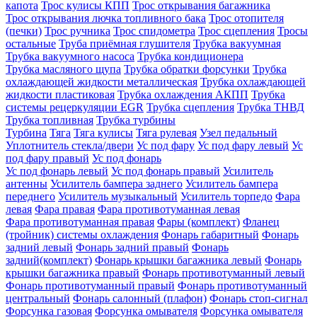
капота
Трос кулисы КПП
Трос открывания багажника
Трос открывания лючка топливного бака
Трос отопителя
(печки)
Трос ручника
Трос спидометра
Трос сцепления
Тросы
остальные
Труба приёмная глушителя
Трубка вакуумная
Трубка вакуумного насоса
Трубка кондиционера
Трубка масляного щупа
Трубка обратки форсунки
Трубка
охлаждающей жидкости металлическая
Трубка охлаждающей
жидкости пластиковая
Трубка охлаждения АКПП
Трубка
системы рецеркуляции EGR
Трубка сцепления
Трубка ТНВД
Трубка топливная
Трубка турбины
Турбина
Тяга
Тяга кулисы
Тяга рулевая
Узел педальный
Уплотнитель стекла/двери
Ус под фару
Ус под фару левый
Ус
под фару правый
Ус под фонарь
Ус под фонарь левый
Ус под фонарь правый
Усилитель
антенны
Усилитель бампера заднего
Усилитель бампера
переднего
Усилитель музыкальный
Усилитель торпедо
Фара
левая
Фара правая
Фара противотуманная левая
Фара противотуманная правая
Фары (комплект)
Фланец
(тройник) системы охлаждения
Фонарь габаритный
Фонарь
задний левый
Фонарь задний правый
Фонарь
задний(комплект)
Фонарь крышки багажника левый
Фонарь
крышки багажника правый
Фонарь противотуманный левый
Фонарь противотуманный правый
Фонарь противотуманный
центральный
Фонарь салонный (плафон)
Фонарь стоп-сигнал
Форсунка газовая
Форсунка омывателя
Форсунка омывателя