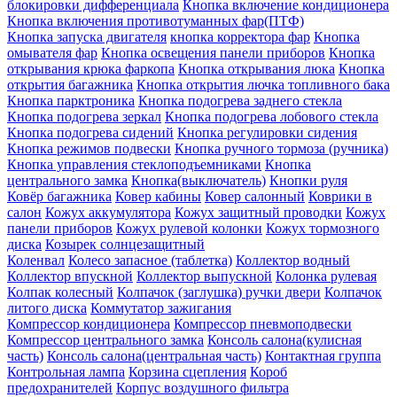
блокировки дифференциала
Кнопка включение кондиционера
Кнопка включения противотуманных фар(ПТФ)
Кнопка запуска двигателя
кнопка корректора фар
Кнопка
омывателя фар
Кнопка освещения панели приборов
Кнопка
открывания крюка фаркопа
Кнопка открывания люка
Кнопка
открытия багажника
Кнопка открытия лючка топливного бака
Кнопка парктроника
Кнопка подогрева заднего стекла
Кнопка подогрева зеркал
Кнопка подогрева лобового стекла
Кнопка подогрева сидений
Кнопка регулировки сидения
Кнопка режимов подвески
Кнопка ручного тормоза (ручника)
Кнопка управления стеклоподъемниками
Кнопка
центрального замка
Кнопка(выключатель)
Кнопки руля
Ковёр багажника
Ковер кабины
Ковер салонный
Коврики в
салон
Кожух аккумулятора
Кожух защитный проводки
Кожух
панели приборов
Кожух рулевой колонки
Кожух тормозного
диска
Козырек солнцезащитный
Коленвал
Колесо запасное (таблетка)
Коллектор водный
Коллектор впускной
Коллектор выпускной
Колонка рулевая
Колпак колесный
Колпачок (заглушка) ручки двери
Колпачок
литого диска
Коммутатор зажигания
Компрессор кондиционера
Компрессор пневмоподвески
Компрессор центрального замка
Консоль салона(кулисная
часть)
Консоль салона(центральная часть)
Контактная группа
Контрольная лампа
Корзина сцепления
Короб
предохранителей
Корпус воздушного фильтра