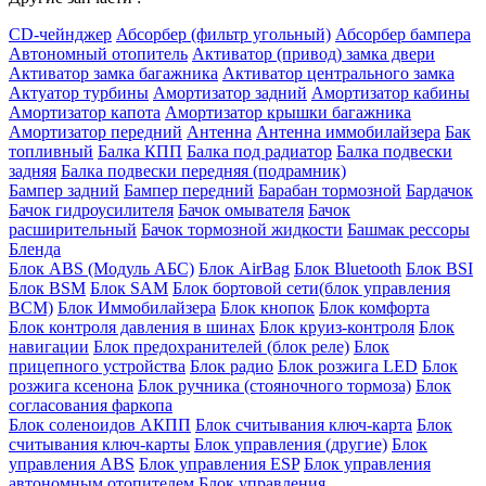
CD-чейнджер
Абсорбер (фильтр угольный)
Абсорбер бампера
Автономный отопитель
Активатор (привод) замка двери
Активатор замка багажника
Активатор центрального замка
Актуатор турбины
Амортизатор задний
Амортизатор кабины
Амортизатор капота
Амортизатор крышки багажника
Амортизатор передний
Антенна
Антенна иммобилайзера
Бак
топливный
Балка КПП
Балка под радиатор
Балка подвески
задняя
Балка подвески передняя (подрамник)
Бампер задний
Бампер передний
Барабан тормозной
Бардачок
Бачок гидроусилителя
Бачок омывателя
Бачок
расширительный
Бачок тормозной жидкости
Башмак рессоры
Бленда
Блок ABS (Модуль АБС)
Блок AirBag
Блок Bluetooth
Блок BSI
Блок BSM
Блок SAM
Блок бортовой сети(блок управления
BCM)
Блок Иммобилайзера
Блок кнопок
Блок комфорта
Блок контроля давления в шинах
Блок круиз-контроля
Блок
навигации
Блок предохранителей (блок реле)
Блок
прицепного устройства
Блок радио
Блок розжига LED
Блок
розжига ксенона
Блок ручника (стояночного тормоза)
Блок
согласования фаркопа
Блок соленоидов АКПП
Блок считывания ключ-карта
Блок
считывания ключ-карты
Блок управления (другие)
Блок
управления ABS
Блок управления ESP
Блок управления
автономным отопителем
Блок управления