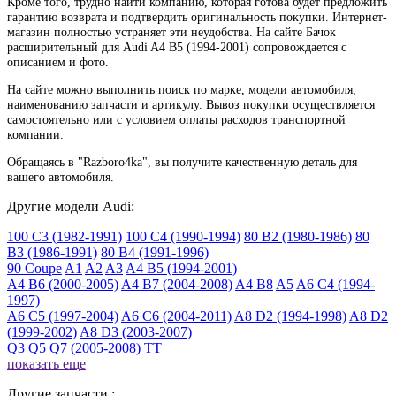
Кроме того, трудно найти компанию, которая готова будет предложить
гарантию возврата и подтвердить оригинальность покупки. Интернет-
магазин полностью устраняет эти неудобства. На сайте Бачок
расширительный для Audi A4 B5 (1994-2001) сопровождается с
описанием и фото.
На сайте можно выполнить поиск по марке, модели автомобиля,
наименованию запчасти и артикулу. Вывоз покупки осуществляется
самостоятельно или с условием оплаты расходов транспортной
компании.
Обращаясь в "Razboro4ka", вы получите качественную деталь для
вашего автомобиля.
Другие модели Audi:
100 C3 (1982-1991)
100 C4 (1990-1994)
80 B2 (1980-1986)
80
B3 (1986-1991)
80 B4 (1991-1996)
90 Coupe
A1
A2
A3
A4 B5 (1994-2001)
A4 B6 (2000-2005)
A4 B7 (2004-2008)
A4 B8
A5
A6 C4 (1994-
1997)
A6 C5 (1997-2004)
A6 C6 (2004-2011)
A8 D2 (1994-1998)
A8 D2
(1999-2002)
A8 D3 (2003-2007)
Q3
Q5
Q7 (2005-2008)
TT
показать еще
Другие запчасти :