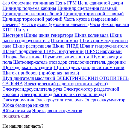
фар
Форсунка топливная
Цепь ГРМ
Цепь сдвижной двери
Цилиндр подъёма кабины
Цилиндр сцепления главный
Цилиндр сцепления рабочий
Цилиндр тормозной главный
Цилиндр тормозной рабочий
Часть кузова (вырезанный
элемент)
Часть кузова (кузовной элемент)
Часы
Чехол рычага
КПП
Шатун
Шестерня
Шины
шкив генератора
Шкив коленвала
Шкив
насоса гидроусилителя
Шкив помпы
Шкив промежуточного
вала
Шкив распредвала
Шкив ТНВД
Шланг гидроусилителя
Шлейф подрулевой
ШРУС внутренний
ШРУС наружный
Шторка багажника
Шумоизоляция капота
Шумоизоляция
пола
Щеткодержатель (поводок стеклоочистителя, дворник)
Щеткодержатель задний
Щиток (диск) опорный тормозной
Щиток приборов (приборная панель)
Щуп двигателя масляный
ЭЛЕКТРИЧЕСКИЙ ОТОПИТЕЛЬ
САЛОНА
Электрический радиатор отопителя(тэн)
Электрогидроусилитель руля
Электромотор раздаточной
коробки
Электропривод (моторчик сервопривода)
Электроручник
Электроусилитель руля
Энергоаккумулятор
Юбка бампера нижняя
Юбка нижняя
Ящик для инструментов
показать еще
Не нашли запчасть?