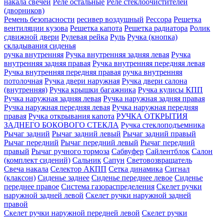
накала свечей
Реле остальные
Реле стеклоочистителей
(дворников)
Ремень безопасности
ресивер воздушный
Рессора
Решетка
вентиляции кузова
Решетка капота
Решетка радиатора
Ролик
сдвижной двери
Рулевая рейка
Руль
Ручка (кнопка)
складывания сиденья
ручка внутренняя
Ручка внутренняя задняя левая
Ручка
внутренняя задняя правая
Ручка внутренняя передняя левая
Ручка внутренняя передняя правая
ручка внутренняя
потолочная
Ручка двери нaружная
Ручка двери салона
(внутренняя)
Ручка крышки багажника
Ручка кулисы КПП
Ручка наружная задняя левая
Ручка наружная задняя правая
Ручка наружная передняя левая
Ручка наружная передняя
правая
Ручка открывания капота
РУЧКА ОТКРЫТИЯ
ЗАДНЕГО БОКОВОГО СТЕКЛА
Ручка стеклоподъемника
Рычаг задний
Рычаг задний левый
Рычаг задний правый
Рычаг передний
Рычаг передний левый
Рычаг передний
правый
Рычаг ручного тормоза
Сабвуфер
Сайлентблок
Салон
(комплект сидений)
Сальник
Сапун
Световозвращатель
Свеча накала
Селектор АКПП
Сетка динамика
Сигнал
(клаксон)
Сиденье заднее
Сиденье переднее левое
Сиденье
переднее правое
Система газораспределения
Скелет ручки
наружной задней левой
Скелет ручки наружной задней
правой
Скелет ручки наружной передней левой
Скелет ручки