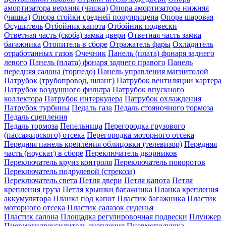
амортизатора верхняя (чашка)
Опора амортизатора нижняя
(чашка)
Опора стойки средней полуприцепа
Опора шаровая
Осушитель
Отбойник капота
Отбойник подвески
Ответная часть (скоба) замка двери
Ответная часть замка
багажника
Отопитель в сборе
Отражатель фары
Охладитель
отработанных газов
Очечник
Панель (плата) фонаря заднего
левого
Панель (плата) фонаря заднего правого
Панель
передняя салона (торпедо)
Панель управления магнитолой
Патрубок (трубопровод, шланг)
Патрубок вентиляции картера
Патрубок воздушного фильтра
Патрубок впускного
коллектора
Патрубок интеркулера
Патрубок охлаждения
Патрубок турбины
Педаль газа
Педаль стояночного тормоза
Педаль сцепления
Педаль тормоза
Пепельница
Перегородка грузового
(пассажирского) отсека
Перегородка моторного отсека
Передняя панель крепления облицовки (телевизор)
Передняя
часть (ноускат) в сборе
Переключатель дворников
Переключатель круиз контроля
Переключатель поворотов
Переключатель подрулевой (стрекоза)
Переключатель света
Петля двери
Петля капота
Петля
крепления груза
Петля крышки багажника
Планка крепления
аккумулятора
Планка под капот
Пластик багажника
Пластик
моторного отсека
Пластик салазок сиденья
Пластик салона
Площадка регулировочная подвески
Плунжер
Пневмогидроусилитель сцепления
Пневмоподушка