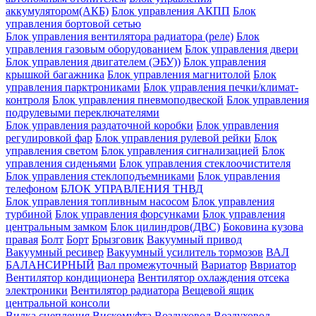
аккумулятором(АКБ)
Блок управления АКПП
Блок
управления бортовой сетью
Блок управления вентилятора радиатора (реле)
Блок
управления газовым оборудованием
Блок управления двери
Блок управления двигателем (ЭБУ))
Блок управления
крышкой багажника
Блок управления магнитолой
Блок
управления парктрониками
Блок управления печки/климат-
контроля
Блок управления пневмоподвеской
Блок управления
подрулевыми переключателями
Блок управления раздаточной коробки
Блок управления
регулировкой фар
Блок управления рулевой рейки
Блок
управления светом
Блок управления сигнализацией
Блок
управления сиденьями
Блок управления стеклоочистителя
Блок управления стеклоподъемниками
Блок управления
телефоном
БЛОК УПРАВЛЕНИЯ ТНВД
Блок управления топливным насосом
Блок управления
турбиной
Блок управления форсунками
Блок управления
центральным замком
Блок цилиндров(ДВС)
Боковина кузова
правая
Болт
Борт
Брызговик
Вакуумный привод
Вакуумный ресивер
Вакуумный усилитель тормозов
ВАЛ
БАЛАНСИРНЫЙ
Вал промежуточный
Вариатор
Ввриатор
Вентилятор кондиционера
Вентилятор охлаждения отсека
электроники
Вентилятор радиатора
Вещевой ящик
центральной консоли
Вилка сцепления
Вискомуфта
Воздуховод
Воздуховод