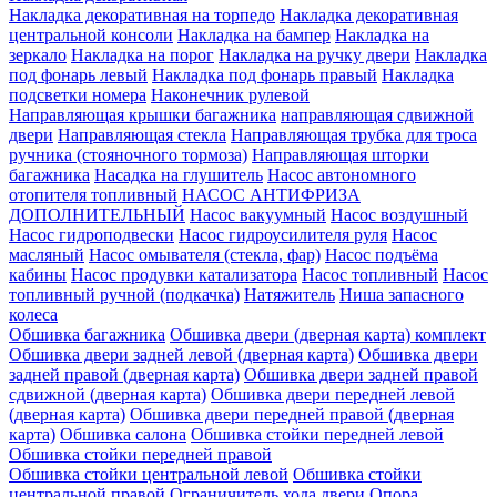
Накладка декоративная на торпедо
Накладка декоративная
центральной консоли
Накладка на бампер
Накладка на
зеркало
Накладка на порог
Накладка на ручку двери
Накладка
под фонарь левый
Накладка под фонарь правый
Накладка
подсветки номера
Наконечник рулевой
Направляющая крышки багажника
направляющая сдвижной
двери
Направляющая стекла
Направляющая трубка для троса
ручника (стояночного тормоза)
Направляющая шторки
багажника
Насадка на глушитель
Насос автономного
отопителя топливный
НАСОС АНТИФРИЗА
ДОПОЛНИТЕЛЬНЫЙ
Насос вакуумный
Насос воздушный
Насос гидроподвески
Насос гидроусилителя руля
Насос
масляный
Насос омывателя (стекла, фар)
Насос подъёма
кабины
Насос продувки катализатора
Насос топливный
Насос
топливный ручной (подкачка)
Натяжитель
Ниша запасного
колеса
Обшивка багажника
Обшивка двери (дверная карта) комплект
Обшивка двери задней левой (дверная карта)
Обшивка двери
задней правой (дверная карта)
Обшивка двери задней правой
сдвижной (дверная карта)
Обшивка двери передней левой
(дверная карта)
Обшивка двери передней правой (дверная
карта)
Обшивка салона
Обшивка стойки передней левой
Обшивка стойки передней правой
Обшивка стойки центральной левой
Обшивка стойки
центральной правой
Ограничитель хода двери
Опора