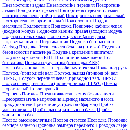
Пневмостойка задняя
Пневмостойка передняя
Поворотник
левый
Поворотник правый
Повторитель передний левый
Повторитель передний правый
Повторитель поворота левый
Повторитель поворота правый
Подголовник
Поддон
масляный
Подлокотник
Подножка
Подножка кабины левая
(входной модуль
Подножка кабины правая (входной модуль
Подогреватель охлаждающей жидкости (антифриза)
Подсветка номера
Подстаканник
Подушка безопасности
(Airbag)
Подушка безопасности боковая (шторка)
Подушка
безопасности пассажира
Подушка крепления двигателя
Подушка крепления КПП
Подшипник выжимной
Пол
багажника
Полка аккумулятора (площадка АКБ)
Полка багажника
Полка над лобовым стеклом
Полка под руль
Полуось (приводной вал)
Полуось задняя (приводной вал,
ШРУС)
Полуось передняя левая (приводной вал, ШРУС)
Полуось передняя правая (приводной вал, ШРУС)
Помпа
Порог левый
Порог правый
Поршень
Потолок
Преднатяжитель ремня безопасности
Преобразователь напряжения
Привод масляного насоса
прикуриватель
Прицепное устройство (фаркоп)
Пробка
маслозаливная
Пробка расширительного бачка
Пробка
топливного бака
Провод высоковольтный
Провод стартера
Проводка
Проводка
бампера заднего
Проводка бампера переднего
Проводка двери