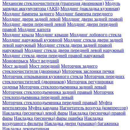
Механизм стеклоочистителя (трапеция дворников)
Модуль
зарядки аккумулятора (АКБ)
Молдинг (накладка кузовная)
Молдинг бампера заднего
Молдинг бампера переднего
Молдинг двери задней левой
Молдинг двери задней правой
Молдинг двери передней левой
Молдинг двери передней
правой
Молдинг капота
Молдинг крыла
Молдинг крыши
Молдинг лобового стекла
Молдинг наружный кузовной
Молдинг стекла двери задней
левой наружный
Молдинг стекла двери задней правой
наружный
Молдинг стекла двери передней левой наружный
Молдинг стекла двери передней правой наружный
Моновпрыск
Мост ведущий
Мост задний
Мост передний
Моторчик заднего
стеклоочистителя (дворника)
Моторчик заслонки печки
Моторчик открывания кузовного стекла
Моторчик передних
стеклоочистителей (дворников)
Моторчик регулировки
сиденья
Моторчик стеклоподъемника задний левый
Моторчик стеклоподъемника задний правый
Моторчик
стеклоподъемника передний левый
Моторчик стеклоподъемника передний правый
Муфта
вентилятора
Муфта кардана
Нагнетатель воздуха (компрессор)
Накладка (ресничка) левой фары
Накладка (ресничка) правой
фары
Накладка (ресничка) фары ошибка
Накладка
воздушного фильтра
Накладка двери (крышки) багажника
Накладка декоративная