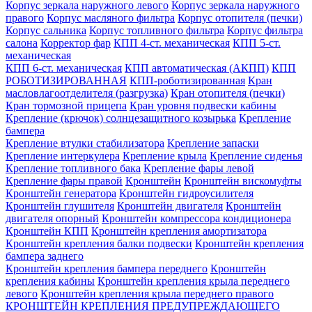
Корпус зеркала наружного левого
Корпус зеркала наружного
правого
Корпус масляного фильтра
Корпус отопителя (печки)
Корпус сальника
Корпус топливного фильтра
Корпус фильтра
салона
Корректор фар
КПП 4-ст. механическая
КПП 5-ст.
механическая
КПП 6-ст. механическая
КПП автоматическая (АКПП)
КПП
РОБОТИЗИРОВАННАЯ
КПП-роботизированная
Кран
масловлагоотделителя (разгрузка)
Кран отопителя (печки)
Кран тормозной прицепа
Кран уровня подвески кабины
Крепление (крючок) солнцезащитного козырька
Крепление
бампера
Крепление втулки стабилизатора
Крепление запаски
Крепление интеркулера
Крепление крыла
Крепление сиденья
Крепление топливного бака
Крепление фары левой
Крепление фары правой
Кронштейн
Кронштейн вискомуфты
Кронштейн генератора
Кронштейн гидроусилителя
Кронштейн глушителя
Кронштейн двигателя
Кронштейн
двигателя опорный
Кронштейн компрессора кондиционера
Кронштейн КПП
Кронштейн крепления амортизатора
Кронштейн крепления балки подвески
Кронштейн крепления
бампера заднего
Кронштейн крепления бампера переднего
Кронштейн
крепления кабины
Кронштейн крепления крыла переднего
левого
Кронштейн крепления крыла переднего правого
КРОНШТЕЙН КРЕПЛЕНИЯ ПРЕДУПРЕЖДАЮЩЕГО