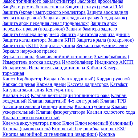
Замок топливного бака(активатор)
Заслонка дроссельная
Защёлки ремня безопасности
Защита (кожух) ремня ГРМ
Защита (экран) выпускного коллектора
Защита арок задняя
левая (подкрылок)
Защита арок задняя правая (подкрылок)
Защита арок передняя левая (подкрылок)
Защита арок
передняя правая (подкрылок)
Защита бампера заднего
Защита бампера переднего
Защита двигателя
Защита днища
Защита катализатора
Защита КПП
Защита крыла (подкрылок)
Защита под КПП
Защита ступицы
Зеркало наружное левое
Зеркало наружное правое
Зеркало салона
Знак аварийной остановки
Значок(эмблема)
Измеритель потока воздуха
Иммобилайзер
Индикатор АКПП
Испаритель
Испаритель кондиционера
Кабина
Камера
тормозная
Капот
Карбюратор
Кардан (вал карданный)
Кардан рулевой
Каркас сиденья
Карман двери
Кассета радиаторов
Катафот
Катушка зажигания
Кенгурятник
Клапан EGR
Клапан вентиляции топливного бака
Клапан
воздушный
Клапан защитный 4-х контурный
Клапан ТРВ
(расширительный) кондиционера
Клапан турбины
Клапан
ускорительный
Клапан фазорегулятора
Клапан холостого хода
Клапан электромагнитный
Клемма аккумулятора плюс
Ключ
Ключ колесный(балонный)
Кнопка (выключатель)
Кнопка air bag ошибка
кнопка ESP
Кнопка аварийной сигнализации (аварийки)
Кнопка