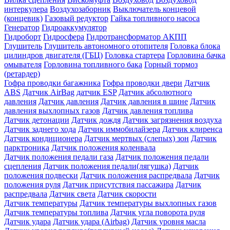
интеркулера
Воздухозаборник
Выключатель концевой
(концевик)
Газовый редуктор
Гайка топливного насоса
Генератор
Гидроаккумулятор
Гидроборт
Гидросфера
Гидротрансформатор АКПП
Глушитель
Глушитель автономного отопителя
Головка блока
цилиндров двигателя (ГБЦ)
Головка стартера
Горловина бачка
омывателя
Горловина топливного бака
Горный тормоз
(ретардер)
Гофра проводки багажника
Гофра проводки двери
Датчик
ABS
Датчик AirBag
датчик ESP
Датчик абсолютного
давления
Датчик давления
Датчик давления в шине
Датчик
давления выхлопных газов
Датчик давления топлива
Датчик детонации
Датчик дождя
Датчик загрязнения воздуха
Датчик заднего хода
Датчик иммобилайзера
Датчик клиренса
Датчик кондиционера
Датчик мертвых (слепых) зон
Датчик
парктроника
Датчик положения коленвала
Датчик положения педали газа
Датчик положения педали
сцепления
Датчик положения педали(лягушка)
Датчик
положения подвески
Датчик положения распредвала
Датчик
положения руля
Датчик присутствия пассажира
Датчик
распредвала
Датчик света
Датчик скорости
Датчик температуры
Датчик температуры выхлопных газов
Датчик температуры топлива
Датчик угла поворота руля
Датчик удара
Датчик удара (Airbag)
Датчик уровня масла