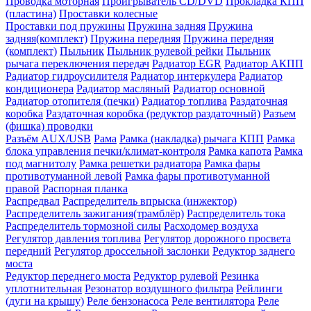
Проводка моторная
Проигрыватель CD/DVD
Прокладка КПП
(пластина)
Проставки колесные
Проставки под пружины
Пружина задняя
Пружина
задняя(комплект)
Пружина передняя
Пружина передняя
(комплект)
Пыльник
Пыльник рулевой рейки
Пыльник
рычага переключения передач
Радиатор EGR
Радиатор АКПП
Радиатор гидроусилителя
Радиатор интеркулера
Радиатор
кондиционера
Радиатор масляный
Радиатор основной
Радиатор отопителя (печки)
Радиатор топлива
Раздаточная
коробка
Раздаточная коробка (редуктор раздаточный)
Разъем
(фишка) проводки
Разъём AUX/USB
Рама
Рамка (накладка) рычага КПП
Рамка
блока управления печки/климат-контроля
Рамка капота
Рамка
под магнитолу
Рамка решетки радиатора
Рамка фары
противотуманной левой
Рамка фары противотуманной
правой
Распорная планка
Распредвал
Распределитель впрыска (инжектор)
Распределитель зажигания(трамблёр)
Распределитель тока
Распределитель тормозной силы
Расходомер воздуха
Регулятор давления топлива
Регулятор дорожного просвета
передний
Регулятор дроссельной заслонки
Редуктор заднего
моста
Редуктор переднего моста
Редуктор рулевой
Резинка
уплотнительная
Резонатор воздушного фильтра
Рейлинги
(дуги на крышу)
Реле бензонасоса
Реле вентилятора
Реле