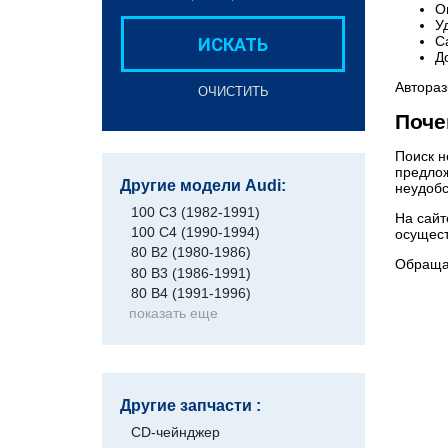
О
У
С
ИСКАТЬ
Д
Автораз
ОЧИСТИТЬ
Поче
Поиск н
предлож
Другие модели Audi:
неудобс
100 C3 (1982-1991)
На сайт
100 C4 (1990-1994)
осущест
80 B2 (1980-1986)
Обращая
80 B3 (1986-1991)
80 B4 (1991-1996)
показать еще
Другие запчасти :
CD-чейнджер