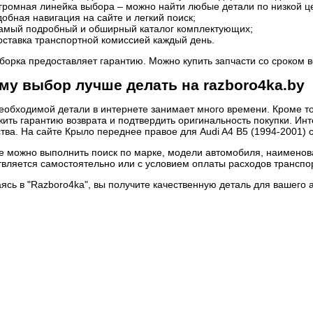
громная линейка выбора – можно найти любые детали по низкой ц
добная навигация на сайте и легкий поиск;
амый подробный и обширный каталог комплектующих;
оставка транспортной комиссией каждый день.
борка предоставляет гарантию. Можно купить запчасти со сроком в
му выбор лучше делать на razboro4ka.by
еобходимой детали в интернете занимает много времени. Кроме тог
ить гарантию возврата и подтвердить оригинальность покупки. Инт
тва. На сайте Крыло переднее правое для Audi A4 B5 (1994-2001) 
е можно выполнить поиск по марке, модели автомобиля, наименова
вляется самостоятельно или с условием оплаты расходов транспо
сь в "Razboro4ka", вы получите качественную деталь для вашего 