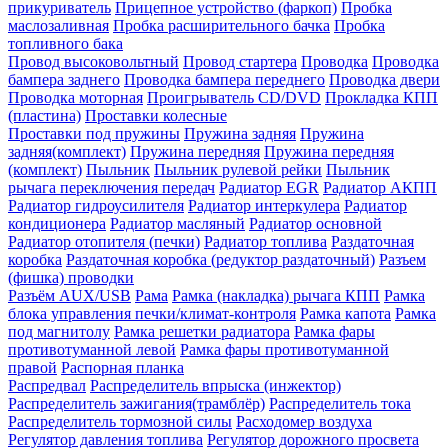
прикуриватель
Прицепное устройство (фаркоп)
Пробка
маслозаливная
Пробка расширительного бачка
Пробка
топливного бака
Провод высоковольтный
Провод стартера
Проводка
Проводка
бампера заднего
Проводка бампера переднего
Проводка двери
Проводка моторная
Проигрыватель CD/DVD
Прокладка КПП
(пластина)
Проставки колесные
Проставки под пружины
Пружина задняя
Пружина
задняя(комплект)
Пружина передняя
Пружина передняя
(комплект)
Пыльник
Пыльник рулевой рейки
Пыльник
рычага переключения передач
Радиатор EGR
Радиатор АКПП
Радиатор гидроусилителя
Радиатор интеркулера
Радиатор
кондиционера
Радиатор масляный
Радиатор основной
Радиатор отопителя (печки)
Радиатор топлива
Раздаточная
коробка
Раздаточная коробка (редуктор раздаточный)
Разъем
(фишка) проводки
Разъём AUX/USB
Рама
Рамка (накладка) рычага КПП
Рамка
блока управления печки/климат-контроля
Рамка капота
Рамка
под магнитолу
Рамка решетки радиатора
Рамка фары
противотуманной левой
Рамка фары противотуманной
правой
Распорная планка
Распредвал
Распределитель впрыска (инжектор)
Распределитель зажигания(трамблёр)
Распределитель тока
Распределитель тормозной силы
Расходомер воздуха
Регулятор давления топлива
Регулятор дорожного просвета