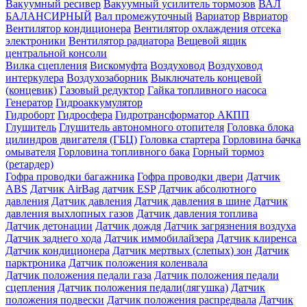
Вакуумный ресивер
Вакуумный усилитель тормозов
ВАЛ
БАЛАНСИРНЫЙ
Вал промежуточный
Вариатор
Ввриатор
Вентилятор кондиционера
Вентилятор охлаждения отсека
электроники
Вентилятор радиатора
Вещевой ящик
центральной консоли
Вилка сцепления
Вискомуфта
Воздуховод
Воздуховод
интеркулера
Воздухозаборник
Выключатель концевой
(концевик)
Газовый редуктор
Гайка топливного насоса
Генератор
Гидроаккумулятор
Гидроборт
Гидросфера
Гидротрансформатор АКПП
Глушитель
Глушитель автономного отопителя
Головка блока
цилиндров двигателя (ГБЦ)
Головка стартера
Горловина бачка
омывателя
Горловина топливного бака
Горный тормоз
(ретардер)
Гофра проводки багажника
Гофра проводки двери
Датчик
ABS
Датчик AirBag
датчик ESP
Датчик абсолютного
давления
Датчик давления
Датчик давления в шине
Датчик
давления выхлопных газов
Датчик давления топлива
Датчик детонации
Датчик дождя
Датчик загрязнения воздуха
Датчик заднего хода
Датчик иммобилайзера
Датчик клиренса
Датчик кондиционера
Датчик мертвых (слепых) зон
Датчик
парктроника
Датчик положения коленвала
Датчик положения педали газа
Датчик положения педали
сцепления
Датчик положения педали(лягушка)
Датчик
положения подвески
Датчик положения распредвала
Датчик