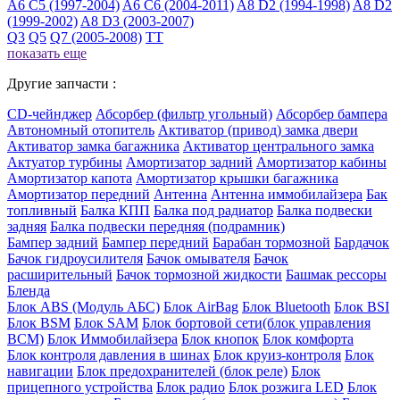
A6 C5 (1997-2004)
A6 C6 (2004-2011)
A8 D2 (1994-1998)
A8 D2
(1999-2002)
A8 D3 (2003-2007)
Q3
Q5
Q7 (2005-2008)
TT
показать еще
Другие запчасти :
CD-чейнджер
Абсорбер (фильтр угольный)
Абсорбер бампера
Автономный отопитель
Активатор (привод) замка двери
Активатор замка багажника
Активатор центрального замка
Актуатор турбины
Амортизатор задний
Амортизатор кабины
Амортизатор капота
Амортизатор крышки багажника
Амортизатор передний
Антенна
Антенна иммобилайзера
Бак
топливный
Балка КПП
Балка под радиатор
Балка подвески
задняя
Балка подвески передняя (подрамник)
Бампер задний
Бампер передний
Барабан тормозной
Бардачок
Бачок гидроусилителя
Бачок омывателя
Бачок
расширительный
Бачок тормозной жидкости
Башмак рессоры
Бленда
Блок ABS (Модуль АБС)
Блок AirBag
Блок Bluetooth
Блок BSI
Блок BSM
Блок SAM
Блок бортовой сети(блок управления
BCM)
Блок Иммобилайзера
Блок кнопок
Блок комфорта
Блок контроля давления в шинах
Блок круиз-контроля
Блок
навигации
Блок предохранителей (блок реле)
Блок
прицепного устройства
Блок радио
Блок розжига LED
Блок