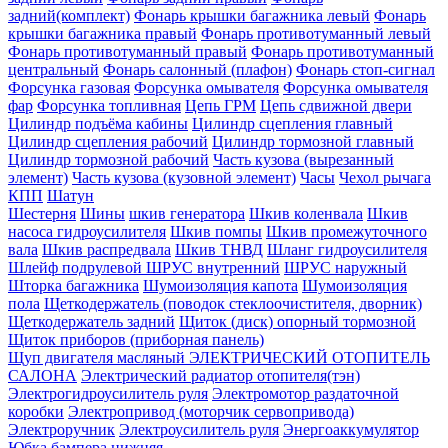
задний(комплект)
Фонарь крышки багажника левый
Фонарь
крышки багажника правый
Фонарь противотуманный левый
Фонарь противотуманный правый
Фонарь противотуманный
центральный
Фонарь салонный (плафон)
Фонарь стоп-сигнал
Форсунка газовая
Форсунка омывателя
Форсунка омывателя
фар
Форсунка топливная
Цепь ГРМ
Цепь сдвижной двери
Цилиндр подъёма кабины
Цилиндр сцепления главный
Цилиндр сцепления рабочий
Цилиндр тормозной главный
Цилиндр тормозной рабочий
Часть кузова (вырезанный
элемент)
Часть кузова (кузовной элемент)
Часы
Чехол рычага
КПП
Шатун
Шестерня
Шины
шкив генератора
Шкив коленвала
Шкив
насоса гидроусилителя
Шкив помпы
Шкив промежуточного
вала
Шкив распредвала
Шкив ТНВД
Шланг гидроусилителя
Шлейф подрулевой
ШРУС внутренний
ШРУС наружный
Шторка багажника
Шумоизоляция капота
Шумоизоляция
пола
Щеткодержатель (поводок стеклоочистителя, дворник)
Щеткодержатель задний
Щиток (диск) опорный тормозной
Щиток приборов (приборная панель)
Щуп двигателя масляный
ЭЛЕКТРИЧЕСКИЙ ОТОПИТЕЛЬ
САЛОНА
Электрический радиатор отопителя(тэн)
Электрогидроусилитель руля
Электромотор раздаточной
коробки
Электропривод (моторчик сервопривода)
Электроручник
Электроусилитель руля
Энергоаккумулятор
Юбка бампера нижняя