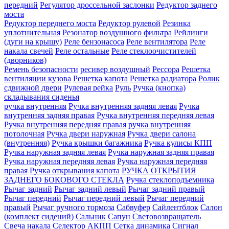
передний
Регулятор дроссельной заслонки
Редуктор заднего
моста
Редуктор переднего моста
Редуктор рулевой
Резинка
уплотнительная
Резонатор воздушного фильтра
Рейлинги
(дуги на крышу)
Реле бензонасоса
Реле вентилятора
Реле
накала свечей
Реле остальные
Реле стеклоочистителей
(дворников)
Ремень безопасности
ресивер воздушный
Рессора
Решетка
вентиляции кузова
Решетка капота
Решетка радиатора
Ролик
сдвижной двери
Рулевая рейка
Руль
Ручка (кнопка)
складывания сиденья
ручка внутренняя
Ручка внутренняя задняя левая
Ручка
внутренняя задняя правая
Ручка внутренняя передняя левая
Ручка внутренняя передняя правая
ручка внутренняя
потолочная
Ручка двери нaружная
Ручка двери салона
(внутренняя)
Ручка крышки багажника
Ручка кулисы КПП
Ручка наружная задняя левая
Ручка наружная задняя правая
Ручка наружная передняя левая
Ручка наружная передняя
правая
Ручка открывания капота
РУЧКА ОТКРЫТИЯ
ЗАДНЕГО БОКОВОГО СТЕКЛА
Ручка стеклоподъемника
Рычаг задний
Рычаг задний левый
Рычаг задний правый
Рычаг передний
Рычаг передний левый
Рычаг передний
правый
Рычаг ручного тормоза
Сабвуфер
Сайлентблок
Салон
(комплект сидений)
Сальник
Сапун
Световозвращатель
Свеча накала
Селектор АКПП
Сетка динамика
Сигнал