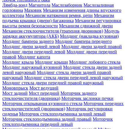
Лямбда-зонд
Магнитола
Маслозаборник
Маслозаливная
горловина
Маховик
Механизм изменения длины впускного
коллектора
Механизм натяжения ремня, цепи
Механизм
подъема крышки (двери) багажника
Механизм регулировки
высоты ремня безопасности
Механизм сдвижной двери
Механизм стеклоочистителя (трапеция дворников)
Модуль
зарядки аккумулятора (АКБ)
Молдинг (накладка кузовная)
Молдинг бампера заднего
Молдинг бампера переднего
Молдинг двери задней левой
Молдинг двери задней правой
Молдинг двери передней левой
Молдинг двери передней
правой
Молдинг капота
Молдинг крыла
Молдинг крыши
Молдинг лобового стекла
Молдинг наружный кузовной
Молдинг стекла двери задней
левой наружный
Молдинг стекла двери задней правой
наружный
Молдинг стекла двери передней левой наружный
Молдинг стекла двери передней правой наружный
Моновпрыск
Мост ведущий
Мост задний
Мост передний
Моторчик заднего
стеклоочистителя (дворника)
Моторчик заслонки печки
Моторчик открывания кузовного стекла
Моторчик передних
стеклоочистителей (дворников)
Моторчик регулировки
сиденья
Моторчик стеклоподъемника задний левый
Моторчик стеклоподъемника задний правый
Моторчик
стеклоподъемника передний левый