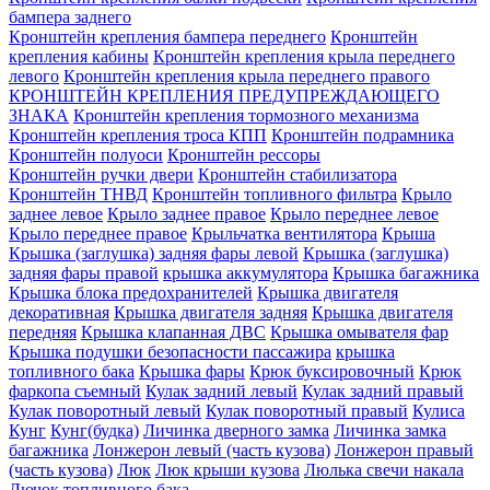
бампера заднего
Кронштейн крепления бампера переднего
Кронштейн
крепления кабины
Кронштейн крепления крыла переднего
левого
Кронштейн крепления крыла переднего правого
КРОНШТЕЙН КРЕПЛЕНИЯ ПРЕДУПРЕЖДАЮЩЕГО
ЗНАКА
Кронштейн крепления тормозного механизма
Кронштейн крепления троса КПП
Кронштейн подрамника
Кронштейн полуоси
Кронштейн рессоры
Кронштейн ручки двери
Кронштейн стабилизатора
Кронштейн ТНВД
Кронштейн топливного фильтра
Крыло
заднее левое
Крыло заднее правое
Крыло переднее левое
Крыло переднее правое
Крыльчатка вентилятора
Крыша
Крышка (заглушка) задняя фары левой
Крышка (заглушка)
задняя фары правой
крышка аккумулятора
Крышка багажника
Крышка блока предохранителей
Крышка двигателя
декоративная
Крышка двигателя задняя
Крышка двигателя
передняя
Крышка клапанная ДВС
Крышка омывателя фар
Крышка подушки безопасности пассажира
крышка
топливного бака
Крышка фары
Крюк буксировочный
Крюк
фаркопа съемный
Кулак задний левый
Кулак задний правый
Кулак поворотный левый
Кулак поворотный правый
Кулиса
Кунг
Кунг(будка)
Личинка дверного замка
Личинка замка
багажника
Лонжерон левый (часть кузова)
Лонжерон правый
(часть кузова)
Люк
Люк крыши кузова
Люлька свечи накала
Лючок топливного бака