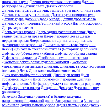
положения руля
Датчик присутствия пассажира
Датчик
распредвала
Датчик света
Датчик скорости
Датчик температуры
Датчик температуры выхлопных газов
Датчик температуры топлива
Датчик угла поворота руля
Датчик удара
Датчик удара (Airbag)
Датчик уровня масла
Датчик уровня топлива(топливный насос)
Датчик ускорения
Дверь задняя левая
Дверь задняя правая
Дверь задняя распашная левая
Дверь
задняя распашная правая
Дверь передняя левая
Дверь
передняя правая
Дверь сдвижная
Двигатель
Двигатель
(моторчик) электролюка
Двигатель отопителя (моторчик
печки)
Двигатель стеклоочистителя (моторчик дворников)
Дефлектор (обтекатель) кабины
Дефлектор обдува салона
Дефлектор радиатора
Джойстик регулировки зеркал
Джойстик регулировки рулевой колонки
Джойстик
управления мультимедиа
Динамик
Динамик высокочастотный
(пищалка)
Диск
Диск колесный(алюминиевый)
Диск колесный(металический)
Диск сцепления
Диск
тормозной задний
Диск тормозной передний
Дисплей
информационный
Диффузор (кожух) вентилятора радиатора
Диффузор вентилятора
Дождевик
Домкрат
Дуги на крышу
(рейлинги)
Заглушка
Заглушка (решетка) в бампер
заглушка
направляющей сдвижной двери
Заглушка порога
Заглушка
рейлингов
Задняя панель кузова
Задняя часть кузова (тазик)