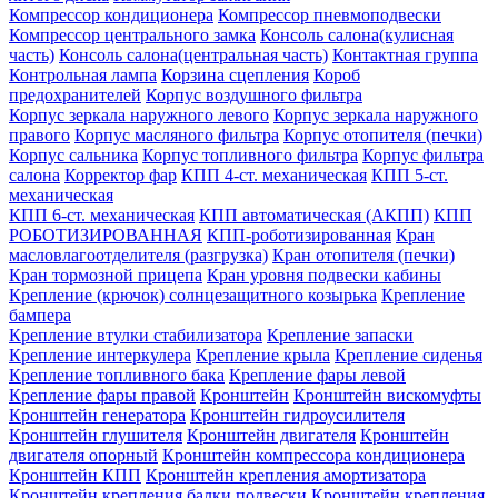
Компрессор кондиционера
Компрессор пневмоподвески
Компрессор центрального замка
Консоль салона(кулисная
часть)
Консоль салона(центральная часть)
Контактная группа
Контрольная лампа
Корзина сцепления
Короб
предохранителей
Корпус воздушного фильтра
Корпус зеркала наружного левого
Корпус зеркала наружного
правого
Корпус масляного фильтра
Корпус отопителя (печки)
Корпус сальника
Корпус топливного фильтра
Корпус фильтра
салона
Корректор фар
КПП 4-ст. механическая
КПП 5-ст.
механическая
КПП 6-ст. механическая
КПП автоматическая (АКПП)
КПП
РОБОТИЗИРОВАННАЯ
КПП-роботизированная
Кран
масловлагоотделителя (разгрузка)
Кран отопителя (печки)
Кран тормозной прицепа
Кран уровня подвески кабины
Крепление (крючок) солнцезащитного козырька
Крепление
бампера
Крепление втулки стабилизатора
Крепление запаски
Крепление интеркулера
Крепление крыла
Крепление сиденья
Крепление топливного бака
Крепление фары левой
Крепление фары правой
Кронштейн
Кронштейн вискомуфты
Кронштейн генератора
Кронштейн гидроусилителя
Кронштейн глушителя
Кронштейн двигателя
Кронштейн
двигателя опорный
Кронштейн компрессора кондиционера
Кронштейн КПП
Кронштейн крепления амортизатора
Кронштейн крепления балки подвески
Кронштейн крепления