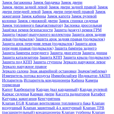
Замок багажника
Замок бардачка
Замок двери
Замок двери задней левой
Замок двери задней правой
Замок
двери передней левой
Замок двери передней правой
Замок
зажигания
Замок кабины
Замок капота
Замок рулевой
колонки
Замок сдвижной двери
Замок спинки сиденья
Замок топливного бака(активатор)
Заслонка дроссельная
Защёлки ремня безопасности
Защита (кожух) ремня ГРМ
Защита (экран) выпускного коллектора
Защита арок задняя
левая (подкрылок)
Защита арок задняя правая (подкрылок)
Защита арок передняя левая (подкрылок)
Защита арок
передняя правая (подкрылок)
Защита бампера заднего
Защита бампера переднего
Защита двигателя
Защита днища
Защита катализатора
Защита КПП
Защита крыла (подкрылок)
Защита под КПП
Защита ступицы
Зеркало наружное левое
Зеркало наружное правое
Зеркало салона
Знак аварийной остановки
Значок(эмблема)
Измеритель потока воздуха
Иммобилайзер
Индикатор АКПП
Испаритель
Испаритель кондиционера
Кабина
Камера
тормозная
Капот
Карбюратор
Кардан (вал карданный)
Кардан рулевой
Каркас сиденья
Карман двери
Кассета радиаторов
Катафот
Катушка зажигания
Кенгурятник
Клапан EGR
Клапан вентиляции топливного бака
Клапан
воздушный
Клапан защитный 4-х контурный
Клапан ТРВ
(расширительный) кондиционера
Клапан турбины
Клапан