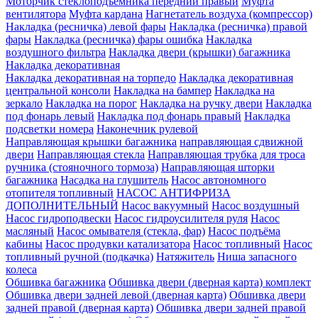
Моторчик стеклоподъемника передний правый
Муфта
вентилятора
Муфта кардана
Нагнетатель воздуха (компрессор)
Накладка (ресничка) левой фары
Накладка (ресничка) правой
фары
Накладка (ресничка) фары ошибка
Накладка
воздушного фильтра
Накладка двери (крышки) багажника
Накладка декоративная
Накладка декоративная на торпедо
Накладка декоративная
центральной консоли
Накладка на бампер
Накладка на
зеркало
Накладка на порог
Накладка на ручку двери
Накладка
под фонарь левый
Накладка под фонарь правый
Накладка
подсветки номера
Наконечник рулевой
Направляющая крышки багажника
направляющая сдвижной
двери
Направляющая стекла
Направляющая трубка для троса
ручника (стояночного тормоза)
Направляющая шторки
багажника
Насадка на глушитель
Насос автономного
отопителя топливный
НАСОС АНТИФРИЗА
ДОПОЛНИТЕЛЬНЫЙ
Насос вакуумный
Насос воздушный
Насос гидроподвески
Насос гидроусилителя руля
Насос
масляный
Насос омывателя (стекла, фар)
Насос подъёма
кабины
Насос продувки катализатора
Насос топливный
Насос
топливный ручной (подкачка)
Натяжитель
Ниша запасного
колеса
Обшивка багажника
Обшивка двери (дверная карта) комплект
Обшивка двери задней левой (дверная карта)
Обшивка двери
задней правой (дверная карта)
Обшивка двери задней правой