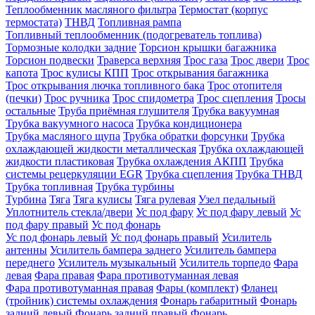
Теплообменник масляного фильтра
Термостат (корпус
термостата)
ТНВД
Топливная рампа
Топливный теплообменник (подогреватель топлива)
Тормозные колодки задние
Торсион крышки багажника
Торсион подвески
Траверса верхняя
Трос газа
Трос двери
Трос
капота
Трос кулисы КПП
Трос открывания багажника
Трос открывания лючка топливного бака
Трос отопителя
(печки)
Трос ручника
Трос спидометра
Трос сцепления
Тросы
остальные
Труба приёмная глушителя
Трубка вакуумная
Трубка вакуумного насоса
Трубка кондиционера
Трубка масляного щупа
Трубка обратки форсунки
Трубка
охлаждающей жидкости металлическая
Трубка охлаждающей
жидкости пластиковая
Трубка охлаждения АКПП
Трубка
системы рецеркуляции EGR
Трубка сцепления
Трубка ТНВД
Трубка топливная
Трубка турбины
Турбина
Тяга
Тяга кулисы
Тяга рулевая
Узел педальный
Уплотнитель стекла/двери
Ус под фару
Ус под фару левый
Ус
под фару правый
Ус под фонарь
Ус под фонарь левый
Ус под фонарь правый
Усилитель
антенны
Усилитель бампера заднего
Усилитель бампера
переднего
Усилитель музыкальный
Усилитель торпедо
Фара
левая
Фара правая
Фара противотуманная левая
Фара противотуманная правая
Фары (комплект)
Фланец
(тройник) системы охлаждения
Фонарь габаритный
Фонарь
задний левый
Фонарь задний правый
Фонарь