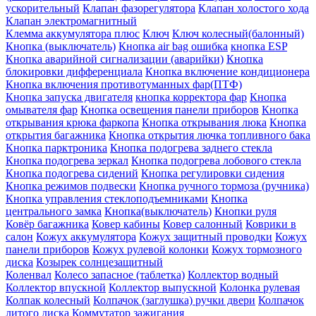
ускорительный
Клапан фазорегулятора
Клапан холостого хода
Клапан электромагнитный
Клемма аккумулятора плюс
Ключ
Ключ колесный(балонный)
Кнопка (выключатель)
Кнопка air bag ошибка
кнопка ESP
Кнопка аварийной сигнализации (аварийки)
Кнопка
блокировки дифференциала
Кнопка включение кондиционера
Кнопка включения противотуманных фар(ПТФ)
Кнопка запуска двигателя
кнопка корректора фар
Кнопка
омывателя фар
Кнопка освещения панели приборов
Кнопка
открывания крюка фаркопа
Кнопка открывания люка
Кнопка
открытия багажника
Кнопка открытия лючка топливного бака
Кнопка парктроника
Кнопка подогрева заднего стекла
Кнопка подогрева зеркал
Кнопка подогрева лобового стекла
Кнопка подогрева сидений
Кнопка регулировки сидения
Кнопка режимов подвески
Кнопка ручного тормоза (ручника)
Кнопка управления стеклоподъемниками
Кнопка
центрального замка
Кнопка(выключатель)
Кнопки руля
Ковёр багажника
Ковер кабины
Ковер салонный
Коврики в
салон
Кожух аккумулятора
Кожух защитный проводки
Кожух
панели приборов
Кожух рулевой колонки
Кожух тормозного
диска
Козырек солнцезащитный
Коленвал
Колесо запасное (таблетка)
Коллектор водный
Коллектор впускной
Коллектор выпускной
Колонка рулевая
Колпак колесный
Колпачок (заглушка) ручки двери
Колпачок
литого диска
Коммутатор зажигания