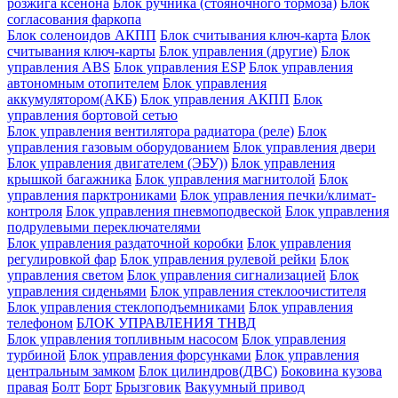
розжига ксенона
Блок ручника (стояночного тормоза)
Блок
согласования фаркопа
Блок соленоидов АКПП
Блок считывания ключ-карта
Блок
считывания ключ-карты
Блок управления (другие)
Блок
управления ABS
Блок управления ESP
Блок управления
автономным отопителем
Блок управления
аккумулятором(АКБ)
Блок управления АКПП
Блок
управления бортовой сетью
Блок управления вентилятора радиатора (реле)
Блок
управления газовым оборудованием
Блок управления двери
Блок управления двигателем (ЭБУ))
Блок управления
крышкой багажника
Блок управления магнитолой
Блок
управления парктрониками
Блок управления печки/климат-
контроля
Блок управления пневмоподвеской
Блок управления
подрулевыми переключателями
Блок управления раздаточной коробки
Блок управления
регулировкой фар
Блок управления рулевой рейки
Блок
управления светом
Блок управления сигнализацией
Блок
управления сиденьями
Блок управления стеклоочистителя
Блок управления стеклоподъемниками
Блок управления
телефоном
БЛОК УПРАВЛЕНИЯ ТНВД
Блок управления топливным насосом
Блок управления
турбиной
Блок управления форсунками
Блок управления
центральным замком
Блок цилиндров(ДВС)
Боковина кузова
правая
Болт
Борт
Брызговик
Вакуумный привод