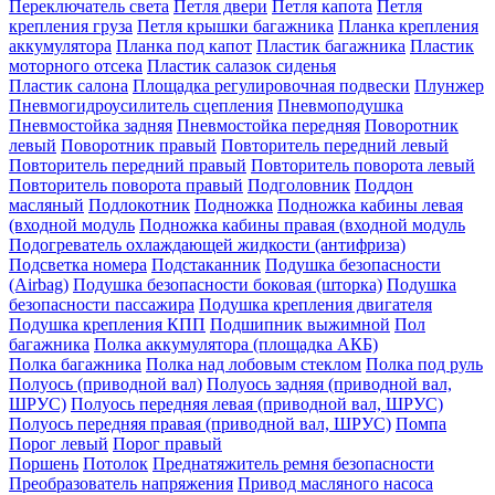
Переключатель света
Петля двери
Петля капота
Петля
крепления груза
Петля крышки багажника
Планка крепления
аккумулятора
Планка под капот
Пластик багажника
Пластик
моторного отсека
Пластик салазок сиденья
Пластик салона
Площадка регулировочная подвески
Плунжер
Пневмогидроусилитель сцепления
Пневмоподушка
Пневмостойка задняя
Пневмостойка передняя
Поворотник
левый
Поворотник правый
Повторитель передний левый
Повторитель передний правый
Повторитель поворота левый
Повторитель поворота правый
Подголовник
Поддон
масляный
Подлокотник
Подножка
Подножка кабины левая
(входной модуль
Подножка кабины правая (входной модуль
Подогреватель охлаждающей жидкости (антифриза)
Подсветка номера
Подстаканник
Подушка безопасности
(Airbag)
Подушка безопасности боковая (шторка)
Подушка
безопасности пассажира
Подушка крепления двигателя
Подушка крепления КПП
Подшипник выжимной
Пол
багажника
Полка аккумулятора (площадка АКБ)
Полка багажника
Полка над лобовым стеклом
Полка под руль
Полуось (приводной вал)
Полуось задняя (приводной вал,
ШРУС)
Полуось передняя левая (приводной вал, ШРУС)
Полуось передняя правая (приводной вал, ШРУС)
Помпа
Порог левый
Порог правый
Поршень
Потолок
Преднатяжитель ремня безопасности
Преобразователь напряжения
Привод масляного насоса