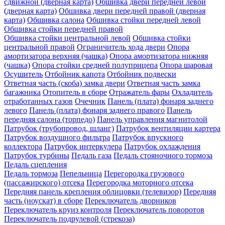
сдвижной (дверная карта)
Обшивка двери передней левой
(дверная карта)
Обшивка двери передней правой (дверная
карта)
Обшивка салона
Обшивка стойки передней левой
Обшивка стойки передней правой
Обшивка стойки центральной левой
Обшивка стойки
центральной правой
Ограничитель хода двери
Опора
амортизатора верхняя (чашка)
Опора амортизатора нижняя
(чашка)
Опора стойки средней полуприцепа
Опора шаровая
Осушитель
Отбойник капота
Отбойник подвески
Ответная часть (скоба) замка двери
Ответная часть замка
багажника
Отопитель в сборе
Отражатель фары
Охладитель
отработанных газов
Очечник
Панель (плата) фонаря заднего
левого
Панель (плата) фонаря заднего правого
Панель
передняя салона (торпедо)
Панель управления магнитолой
Патрубок (трубопровод, шланг)
Патрубок вентиляции картера
Патрубок воздушного фильтра
Патрубок впускного
коллектора
Патрубок интеркулера
Патрубок охлаждения
Патрубок турбины
Педаль газа
Педаль стояночного тормоза
Педаль сцепления
Педаль тормоза
Пепельница
Перегородка грузового
(пассажирского) отсека
Перегородка моторного отсека
Передняя панель крепления облицовки (телевизор)
Передняя
часть (ноускат) в сборе
Переключатель дворников
Переключатель круиз контроля
Переключатель поворотов
Переключатель подрулевой (стрекоза)