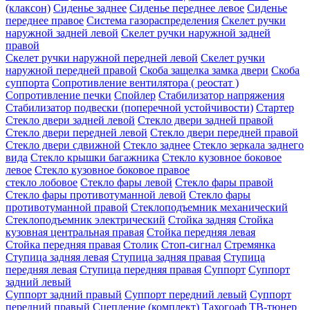
(клаксон)
Сиденье заднее
Сиденье переднее левое
Сиденье
переднее правое
Система газораспределения
Скелет ручки
наружной задней левой
Скелет ручки наружной задней
правой
Скелет ручки наружной передней левой
Скелет ручки
наружной передней правой
Скоба защелка замка двери
Скоба
суппорта
Сопротивление вентилятора ( реостат )
Сопротивление печки
Спойлер
Стабилизатор напряжения
Стабилизатор подвески (поперечной устойчивости)
Стартер
Стекло двери задней левой
Стекло двери задней правой
Стекло двери передней левой
Стекло двери передней правой
Стекло двери сдвижной
Стекло заднее
Стекло зеркала заднего
вида
Стекло крышки багажника
Стекло кузовное боковое
левое
Стекло кузовное боковое правое
стекло лобовое
Стекло фары левой
Стекло фары правой
Стекло фары противотуманной левой
Стекло фары
противотуманной правой
Стеклоподъемник механический
Стеклоподъемник электрический
Стойка задняя
Стойка
кузовная центральная правая
Стойка передняя левая
Стойка передняя правая
Столик
Стоп-сигнал
Стремянка
Ступица задняя левая
Ступица задняя правая
Ступица
передняя левая
Ступица передняя правая
Суппорт
Суппорт
задний левый
Суппорт задний правый
Суппорт передний левый
Суппорт
передний правый
Сцепление (комплект)
Тахогоаф
ТВ-тюнер