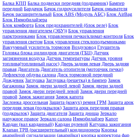
Балка КПП
Балка подвески передняя (подрамник)
Бампер
передний
Бардачок
Бачок гидроусилителя
Бачок омывателя
Бачок расширительный
Блок ABS (Модуль АБС)
Блок AirBag
Блок Иммобилайзера
Блок комфорта
Блок предохранителей (блок реле)
Блок
управления двигателем (ЭБУ))
Блок управления
парктрониками
Блок управления печки/климат-контроля
Блок
управления светом
Блок управления стеклоподъемниками
Вакуумный усилитель тормозов
Воздуховод
Глушитель
Головка блока цилиндров двигателя (ГБЦ)
Датчик
загрязнения воздуха
Датчик температуры
Датчик уровня
топлива(топливный насос)
Дверь задняя левая
Дверь задняя
правая
Двигатель
Двигатель отопителя (моторчик печки)
Дефлектор обдува салона
Диск тормозной передний
Дождевик
Заглушка
Заглушка (решетка) в бампер
Замок
багажника
Замок двери задней левой
Замок двери задней
правой
Замок двери передней левой
Замок двери передней
правой
Замок зажигания
Замок капота
Заслонка дроссельная
Защита (кожух) ремня ГРМ
Защита арок
передняя левая (подкрылок)
Защита арок передняя правая
(подкрылок)
Защита двигателя
Защита днища
Зеркало
наружное правое
Зеркало салона
Иммобилайзер
Капот
Кардан (вал карданный)
Кардан рулевой
Катушка зажигания
Клапан ТРВ (расширительный) кондиционера
Кнопка
аварийной сигнализации (аварийки)
кнопка корректора фар