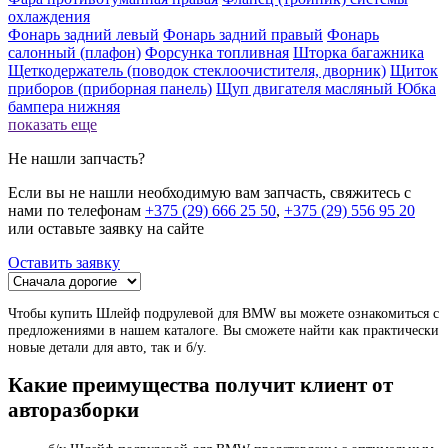
охлаждения
Фонарь задний левый
Фонарь задний правый
Фонарь
салонный (плафон)
Форсунка топливная
Шторка багажника
Щеткодержатель (поводок стеклоочистителя, дворник)
Щиток
приборов (приборная панель)
Щуп двигателя масляный
Юбка
бампера нижняя
показать еще
Не нашли запчасть?
Если вы не нашли необходимую вам запчасть, свяжитесь с
нами по телефонам
+375 (29) 666 25 50
,
+375 (29) 556 95 20
или оставьте заявку на сайте
Оставить заявку
Чтобы купить Шлейф подрулевой для BMW вы можете ознакомиться с
предложениями в нашем каталоге. Вы сможете найти как практически
новые детали для авто, так и б/у.
Какие преимущества получит клиент от
авторазборки