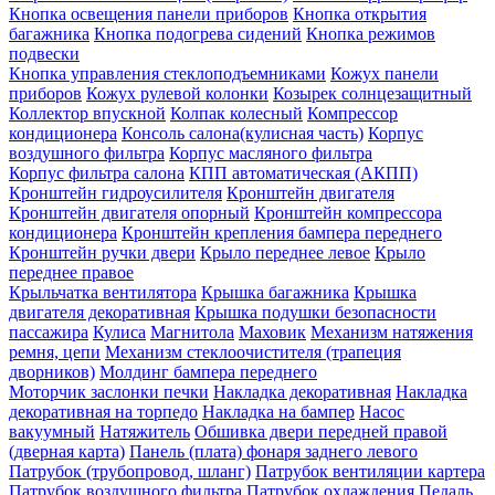
Кнопка освещения панели приборов
Кнопка открытия
багажника
Кнопка подогрева сидений
Кнопка режимов
подвески
Кнопка управления стеклоподъемниками
Кожух панели
приборов
Кожух рулевой колонки
Козырек солнцезащитный
Коллектор впускной
Колпак колесный
Компрессор
кондиционера
Консоль салона(кулисная часть)
Корпус
воздушного фильтра
Корпус масляного фильтра
Корпус фильтра салона
КПП автоматическая (АКПП)
Кронштейн гидроусилителя
Кронштейн двигателя
Кронштейн двигателя опорный
Кронштейн компрессора
кондиционера
Кронштейн крепления бампера переднего
Кронштейн ручки двери
Крыло переднее левое
Крыло
переднее правое
Крыльчатка вентилятора
Крышка багажника
Крышка
двигателя декоративная
Крышка подушки безопасности
пассажира
Кулиса
Магнитола
Маховик
Механизм натяжения
ремня, цепи
Механизм стеклоочистителя (трапеция
дворников)
Молдинг бампера переднего
Моторчик заслонки печки
Накладка декоративная
Накладка
декоративная на торпедо
Накладка на бампер
Насос
вакуумный
Натяжитель
Обшивка двери передней правой
(дверная карта)
Панель (плата) фонаря заднего левого
Патрубок (трубопровод, шланг)
Патрубок вентиляции картера
Патрубок воздушного фильтра
Патрубок охлаждения
Педаль