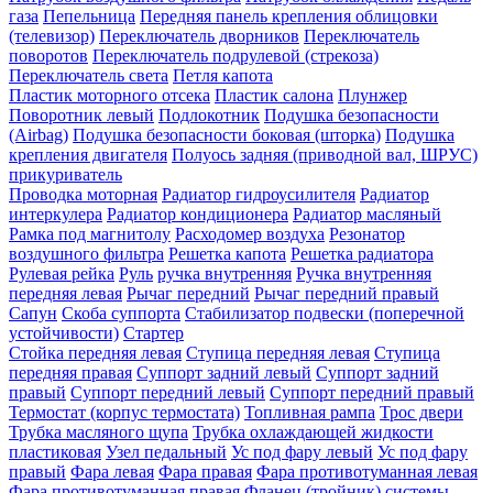
газа
Пепельница
Передняя панель крепления облицовки
(телевизор)
Переключатель дворников
Переключатель
поворотов
Переключатель подрулевой (стрекоза)
Переключатель света
Петля капота
Пластик моторного отсека
Пластик салона
Плунжер
Поворотник левый
Подлокотник
Подушка безопасности
(Airbag)
Подушка безопасности боковая (шторка)
Подушка
крепления двигателя
Полуось задняя (приводной вал, ШРУС)
прикуриватель
Проводка моторная
Радиатор гидроусилителя
Радиатор
интеркулера
Радиатор кондиционера
Радиатор масляный
Рамка под магнитолу
Расходомер воздуха
Резонатор
воздушного фильтра
Решетка капота
Решетка радиатора
Рулевая рейка
Руль
ручка внутренняя
Ручка внутренняя
передняя левая
Рычаг передний
Рычаг передний правый
Сапун
Скоба суппорта
Стабилизатор подвески (поперечной
устойчивости)
Стартер
Стойка передняя левая
Ступица передняя левая
Ступица
передняя правая
Суппорт задний левый
Суппорт задний
правый
Суппорт передний левый
Суппорт передний правый
Термостат (корпус термостата)
Топливная рампа
Трос двери
Трубка масляного щупа
Трубка охлаждающей жидкости
пластиковая
Узел педальный
Ус под фару левый
Ус под фару
правый
Фара левая
Фара правая
Фара противотуманная левая
Фара противотуманная правая
Фланец (тройник) системы